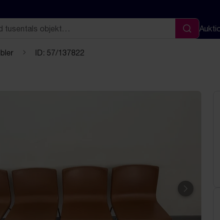
Aukti
Sök
bler
ID: 57/137822
Nästa