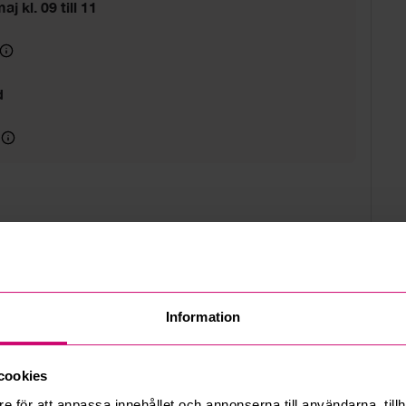
j kl. 09 till 11
d
Information
cookies
e för att anpassa innehållet och annonserna till användarna, tillh