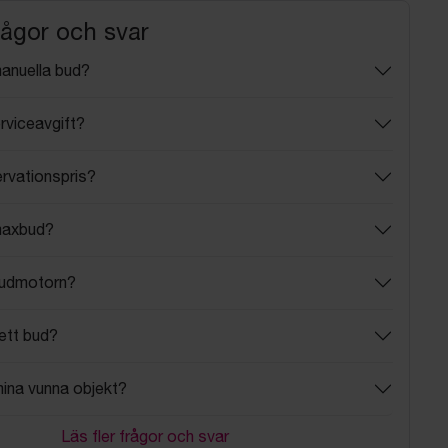
rågor och svar
manuella bud?
rviceavgift?
ervationspris?
maxbud?
budmotorn?
ett bud?
mina vunna objekt?
Läs fler frågor och svar