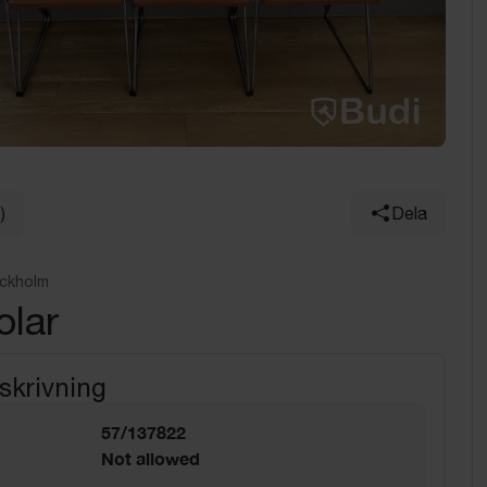
)
Dela
ockholm
olar
skrivning
57/137822
Not allowed