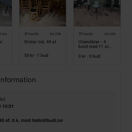
 14m
Tranås
6d 20h
Tranås
6d 20h
ar
Stolar trä, 44 st
Utemöbler - 4
bord med 11 st
stol
50 kr
·
1
bud
0 kr
·
0
bud
information
lut
 10:31
.30 ef. ö.k. med hello@budi.se