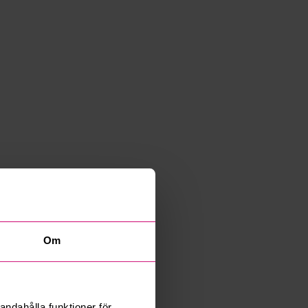
Om
andahålla funktioner för