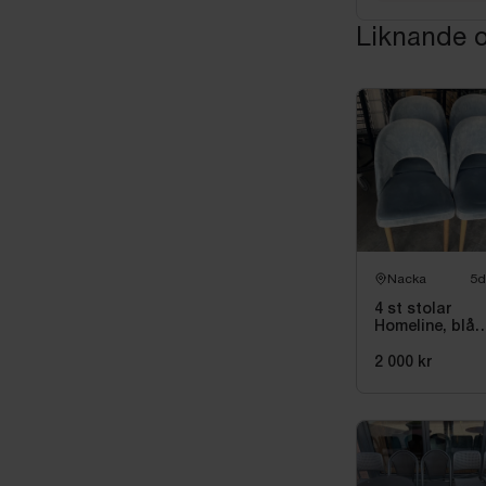
Liknande o
Nacka
5d
4 st stolar
Homeline, blå
sammet
2 000 kr