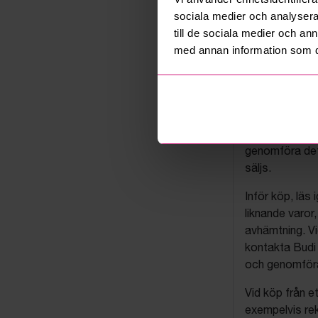
sociala medier och analysera 
till de sociala medier och a
med annan information som du 
Budis auk
På Budi.se säl
företag via auk
Objekt säljs i 
genomföra det
säljs.
Inför köp, läs
liknande varor
avhämtning. Vi
kontakta Budi 
och genomföra 
Vid köp från et
exempelvis rek