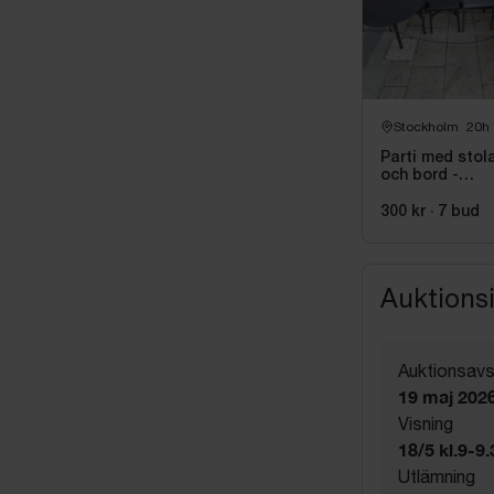
Stockholm
20h
Parti med stol
och bord -
utemöbler
300 kr
·
7
bud
Auktions
Auktionsavs
19 maj 2026
Visning
18/5 kl.9-9
Utlämning