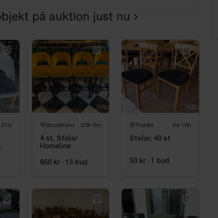
bjekt på auktion just nu
 21h
Stockholm
20h 5m
Tranås
6d 19h
4 st. Stolar
Stolar, 40 st
Homeline
50 kr
·
1
bud
850 kr
·
15
bud