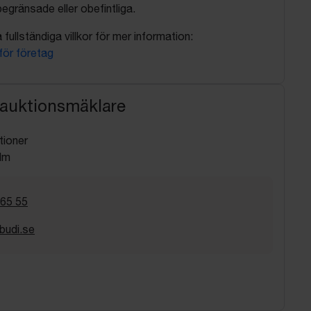
egränsade eller obefintliga.
fullständiga villkor för mer information:
 för företag
 auktionsmäklare
tioner
lm
 65 55
budi.se