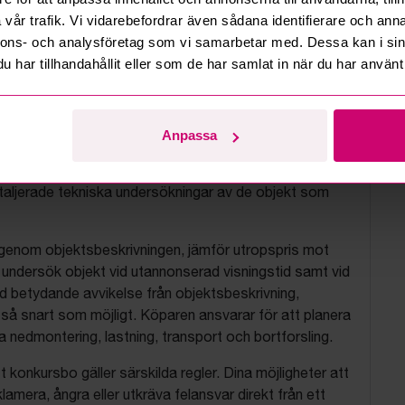
vår trafik. Vi vidarebefordrar även sådana identifierare och anna
nnons- och analysföretag som vi samarbetar med. Dessa kan i sin
har tillhandahållit eller som de har samlat in när du har använt 
tionsvillkor
js objekt på uppdrag av konkursbon, finansbolag och
Anpassa
tion. Bud är alltid bindande och kan inte tas bort.
befintligt skick och utan garanti. Vi saknar möjlighet att
aljerade tekniska undersökningar av de objekt som
 igenom objektsbeskrivningen, jämför utropspris mot
, undersök objekt vid utannonserad visningstid samt vid
d betydande avvikelse från objektsbeskrivning,
så snart som möjligt. Köparen ansvarar för att planera
nedmontering, lastning, transport och bortforsling.
t konkursbo gäller särskilda regler. Dina möjligheter att
lamera, ångra eller utkräva felansvar direkt från ett