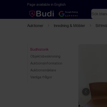
Hoppa till innehåll
Textbaserad (markdown) version av denna sida
Page available in English
Sök
Google Rating
4.5
Auktioner
Inredning & Möbler
Sittmö
Budhistorik
Objektsbeskrivning
Auktionsinformation
Auktionsmäklare
Vanliga frågor
Föregående