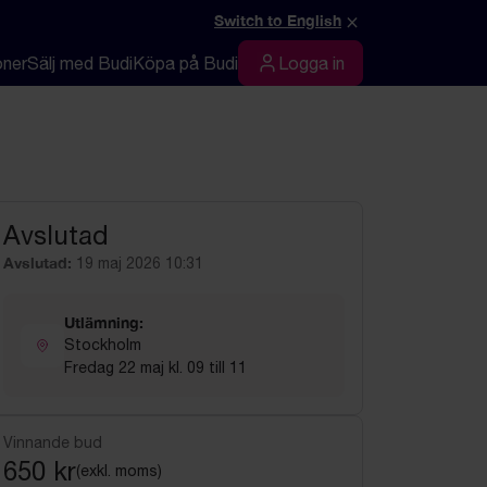
×
Switch to English
oner
Sälj med Budi
Köpa på Budi
Logga in
Logga in
Avslutad
Avslutad:
19 maj 2026 10:31
Utlämning:
Stockholm
Fredag 22 maj kl. 09 till 11
Vinnande bud
650 kr
(exkl. moms)