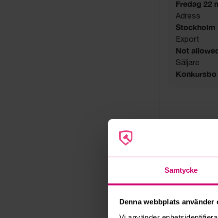
Fredag 22 ma
Adress
Stockholm
Export
Not allowe
Säljare
Konkursbo
Samtycke
Denna webbplats använder 
Vi använder enhetsidentifierar