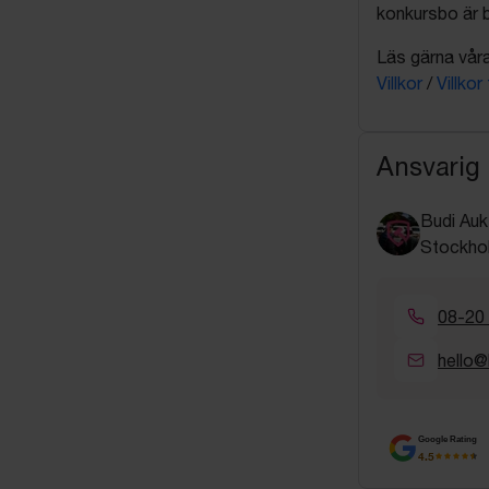
konkursbo är b
Läs gärna våra 
Villkor
/
Villkor
Ansvarig
Budi Auk
Stockho
08-20
hello@
Google Rating
4.5