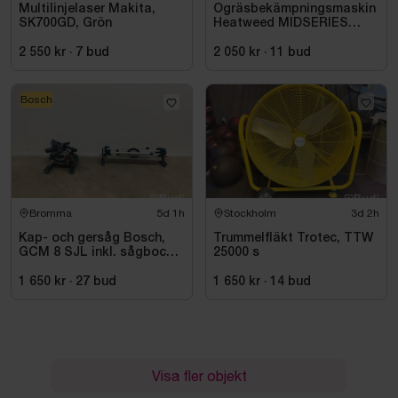
Multilinjelaser Makita,
Ogräsbekämpningsmaskin
SK700GD, Grön
Heatweed MIDSERIES
22/8, -2015
2 550 kr
·
7
bud
2 050 kr
·
11
bud
Bosch
Bromma
5d 1h
Stockholm
3d 2h
Kap- och gersåg Bosch,
Trummelfläkt Trotec, TTW
GCM 8 SJL inkl. sågbock
25000 s
Bosch, GTA 2500
1 650 kr
·
27
bud
1 650 kr
·
14
bud
Visa fler objekt