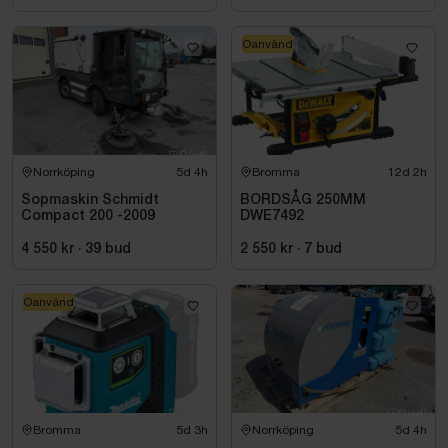
Oanvänd
Norrköping
5d 4h
Bromma
12d 2h
Sopmaskin Schmidt
BORDSÅG 250MM
Compact 200 -2009
DWE7492
4 550 kr
·
39
bud
2 550 kr
·
7
bud
Oanvänd
Bromma
5d 3h
Norrköping
5d 4h