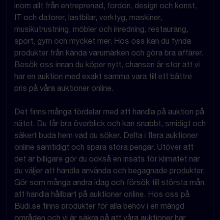
inom allt från entreprenad, fordon, design och konst,
IT och datorer, lastbilar, verktyg, maskiner,
musikutrustning, möbler och inredning, restaurang,
sport, gym och mycket mer. Hos oss kan du fynda
produkter från kända varumärken och göra bra affärer.
Besök oss innan du köper nytt, chansen är stor att vi
har en auktion med exakt samma vara till ett bättre
pris på våra auktioner online.
Det finns många fördelar med att handla på auktion på
nätet. Du får bra överblick och kan snabbt, smidigt och
säkert buda hem vad du söker. Delta i flera auktioner
online samtidigt och spara stora pengar. Utöver att
det är billigare gör du också en insats för klimatet när
du väljer att handla använda och begagnade produkter.
Gör som många andra idag och försök till största mån
att handla hållbart på auktioner online. Hos oss på
Budi.se finns produkter för alla behov i en mängd
områden och vi är säkra på att våra auktioner har