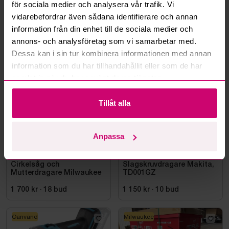
för sociala medier och analysera vår trafik. Vi
Läs fler frågor och svar
vidarebefordrar även sådana identifierare och annan
information från din enhet till de sociala medier och
annons- och analysföretag som vi samarbetar med.
Mer från samma kategori
Dessa kan i sin tur kombinera informationen med annan
information som du har tillhandahållit eller som de har
samlat in när du har använt deras tjänster.
Milwaukee
Oanvänd
Tillåt alla
Anpassa
Bromma
12d 2h
Bromma
5d 3h
Cirkelsåg och
Slagskruvdragare Makita,
Mutterdragare Milwaukee
TD001GZ
1 700 kr
·
18
bud
1 150 kr
·
10
bud
Oanvänd
Milwaukee