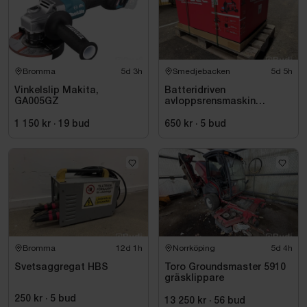
Bromma
5d 3h
Smedjebacken
5d 5h
Vinkelslip Makita,
Batteridriven
GA005GZ
avloppsrensmaskin
Milwaukee M18 FUEL M18
FSSM-121 | Oanvänd
1 150 kr
·
19
bud
650 kr
·
5
bud
Bromma
12d 1h
Norrköping
5d 4h
Svetsaggregat HBS
Toro Groundsmaster 5910
gräsklippare
250 kr
·
5
bud
13 250 kr
·
56
bud