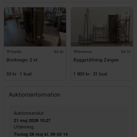
Tranås
6d 3h
Bromma
5d 1h
Brickvagn, 2 st
Byggställning Zarges
50 kr
·
1
bud
1 900 kr
·
31
bud
Auktionsinformation
Auktionsavslut
21 maj 2026 10:27
Utlämning
Tisdag 26 maj kl. 09 till 14