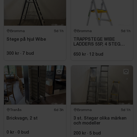
Bromma
5d 1h
Bromma
5d 1h
Stege på hjul Wibe
TRAPPSTEGE WIBE
LADDERS 55P, 4 STEG
735504
300 kr
·
7
bud
650 kr
·
12
bud
Tranås
6d 3h
Bromma
5d 1h
Brickvagn, 2 st
3 st. Stegar olika märken
och modeller
0 kr
·
0
bud
200 kr
·
5
bud