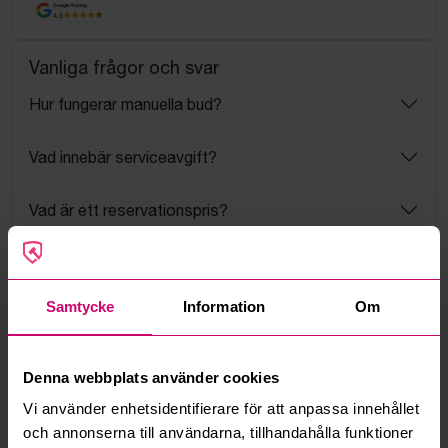
Google Rating
4.5
Vanliga frågor och svar
Hur fungerar manuella bud?
Vad innebär serviceavgift?
Vad är ett reservationspris?
Hur fungerar maxbud?
Samtycke
Information
Om
Hur fungerar budmotorn?
Kan jag ångra ett bud?
Denna webbplats använder cookies
Vi använder enhetsidentifierare för att anpassa innehållet
Kan ni frakta mina vunna objekt?
och annonserna till användarna, tillhandahålla funktioner