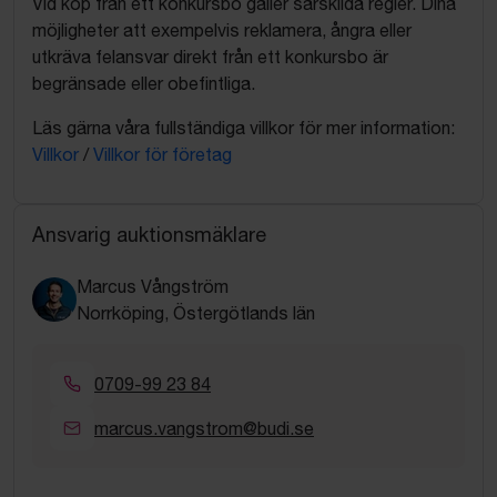
Vid köp från ett konkursbo gäller särskilda regler. Dina
möjligheter att exempelvis reklamera, ångra eller
utkräva felansvar direkt från ett konkursbo är
begränsade eller obefintliga.
Läs gärna våra fullständiga villkor för mer information:
Villkor
/
Villkor för företag
Ansvarig auktionsmäklare
Marcus Vångström
Norrköping, Östergötlands län
0709-99 23 84
marcus.vangstrom@budi.se