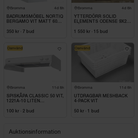
Bromma
4d 8h
Bromma
4d 8h
BADRUMSMÖBEL NORTIQ
YTTERDÖRR SOLID
BERGAMO VIT MATT 60
ELEMENTS ODENSE 9X20
CM
HÖGER VIT
350 kr
·
7
bud
1 550 kr
·
15
bud
Oanvänd
Oanvänd
Bromma
11d 8h
Bromma
11d 8h
SPISKÅPA CLASSIC 50 VIT,
UTDRAGBAR MESHBACK
1221A-10 LITEN
4-PACK VIT
VOLYMDEL
100 kr
·
2
bud
50 kr
·
1
bud
Auktionsinformation