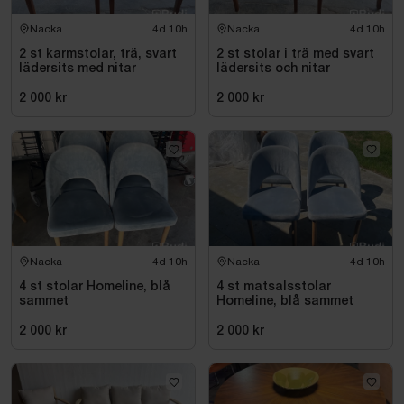
Nacka
4d 10h
Nacka
4d 10h
2 st karmstolar, trä, svart
2 st stolar i trä med svart
lädersits med nitar
lädersits och nitar
2 000 kr
2 000 kr
Nacka
4d 10h
Nacka
4d 10h
4 st stolar Homeline, blå
4 st matsalsstolar
sammet
Homeline, blå sammet
2 000 kr
2 000 kr