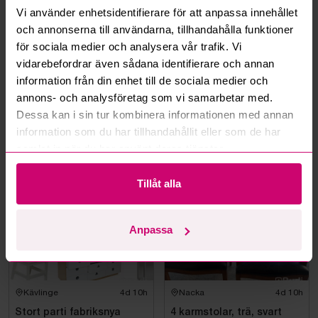
Vi använder enhetsidentifierare för att anpassa innehållet
Kan jag ångra ett bud?
och annonserna till användarna, tillhandahålla funktioner
för sociala medier och analysera vår trafik. Vi
vidarebefordrar även sådana identifierare och annan
Kan ni frakta mina vunna objekt?
information från din enhet till de sociala medier och
annons- och analysföretag som vi samarbetar med.
Läs fler frågor och svar
Dessa kan i sin tur kombinera informationen med annan
information som du har tillhandahållit eller som de har
samlat in när du har använt deras tjänster.
Mer från samma kategori
Tillåt alla
Anpassa
Kävlinge
4d 10h
Nacka
4d 10h
Stort parti fabriksnya
4 karmstolar, trä, svart