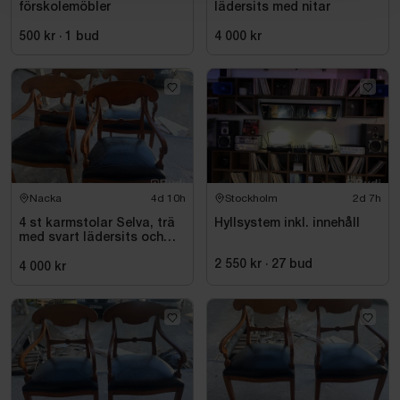
förskolemöbler
lädersits med nitar
500 kr
·
1
bud
4 000 kr
Nacka
4d 10h
Stockholm
2d 7h
4 st karmstolar Selva, trä
Hyllsystem inkl. innehåll
med svart lädersits och
nitar
2 550 kr
·
27
bud
4 000 kr