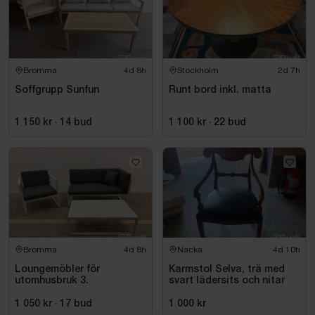
Bromma
4d 8h
Stockholm
2d 7h
Soffgrupp Sunfun
Runt bord inkl. matta
1 150 kr
·
14
bud
1 100 kr
·
22
bud
Bromma
4d 8h
Nacka
4d 10h
Loungemöbler för
Karmstol Selva, trä med
utomhusbruk 3.
svart lädersits och nitar
1 050 kr
·
17
bud
1 000 kr