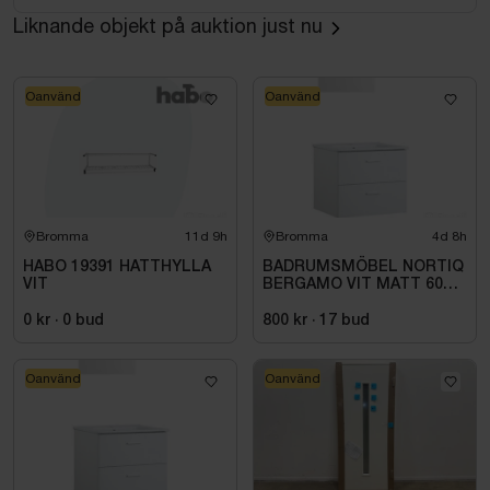
Liknande objekt på auktion just nu
Oanvänd
Oanvänd
Bromma
11d 9h
Bromma
4d 8h
HABO 19391 HATTHYLLA
BADRUMSMÖBEL NORTIQ
VIT
BERGAMO VIT MATT 60
CM
0 kr
·
0
bud
800 kr
·
17
bud
Oanvänd
Oanvänd