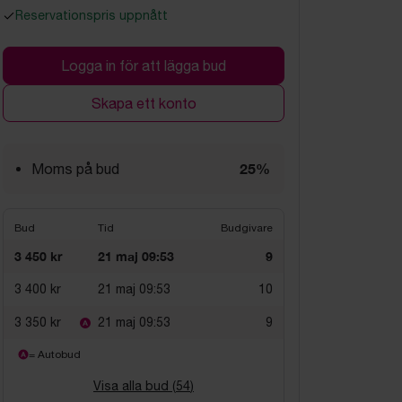
Reservationspris uppnått
Logga in för att lägga bud
Skapa ett konto
25%
Moms på bud
Bud
Tid
Budgivare
3 450 kr
21 maj 09:53
9
3 400 kr
21 maj 09:53
10
3 350 kr
21 maj 09:53
9
= Autobud
Visa alla bud (
54
)