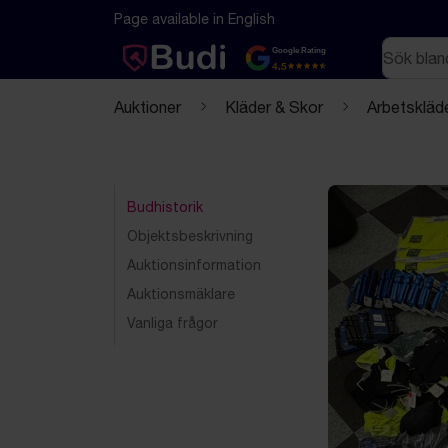
Hoppa till innehåll
Textbaserad (markdown) version av denna sida
Page available in English
Sök
Google Rating
4.5
Auktioner
Kläder & Skor
Arbetskläd
Budhistorik
Objektsbeskrivning
Auktionsinformation
Auktionsmäklare
Vanliga frågor
Föregående