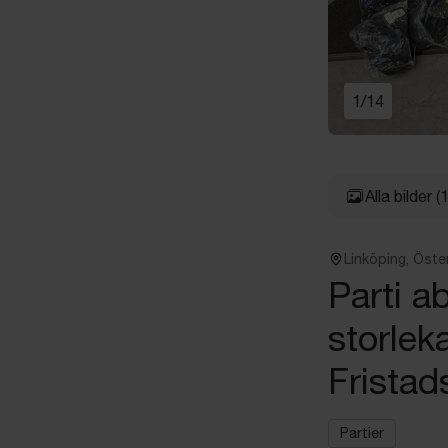
1
/
14
Alla bilder
(
Linköping, Öste
Parti a
storlek
Fristad
Partier