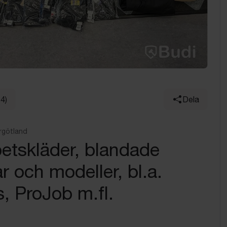
14)
Dela
rgötland
betskläder, blandade
ar och modeller, bl.a.
s, ProJob m.fl.