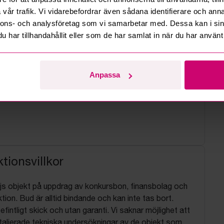
vår trafik. Vi vidarebefordrar även sådana identifierare och anna
nnons- och analysföretag som vi samarbetar med. Dessa kan i sin
har tillhandahållit eller som de har samlat in när du har använt 
Anpassa
tionsvillkor
js objekt på uppdrag av konkursbon, finansbolag och
tion. Bud är alltid bindande och kan inte tas bort.
befintligt skick och utan garanti. Vi saknar möjlighet att
aljerade tekniska undersökningar av de objekt som