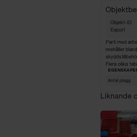
Objektbe
Objekt-ID
Export
Parti med arbet
nnehåller blan
skyddstillbeh
Flera olika fa
EGENSKAPE
Antal plagg
Liknande o