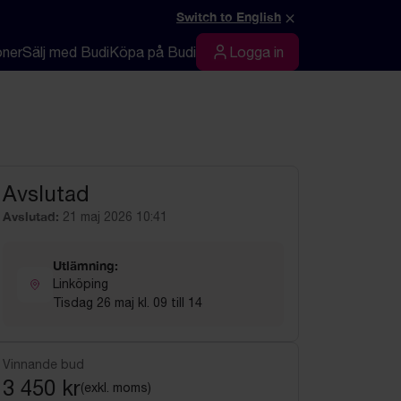
×
Switch to English
oner
Sälj med Budi
Köpa på Budi
Logga in
Logga in
Avslutad
Avslutad:
21 maj 2026 10:41
Utlämning:
Linköping
Tisdag 26 maj kl. 09 till 14
Vinnande bud
3 450 kr
(exkl. moms)