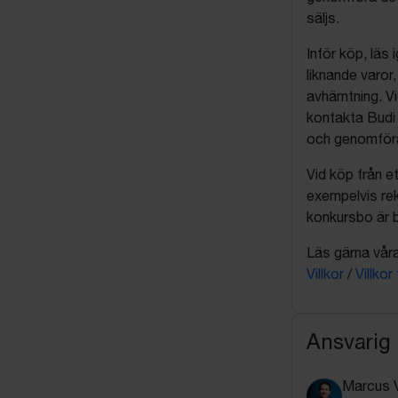
säljs.
Inför köp, läs
liknande varor
avhämtning. Vi
kontakta Budi 
och genomföra 
Vid köp från et
exempelvis rek
konkursbo är b
Läs gärna våra 
Villkor
/
Villkor
Ansvarig
Marcus 