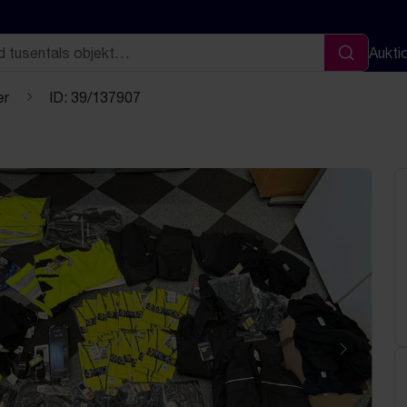
Aukti
Sök
er
ID: 39/137907
Nästa