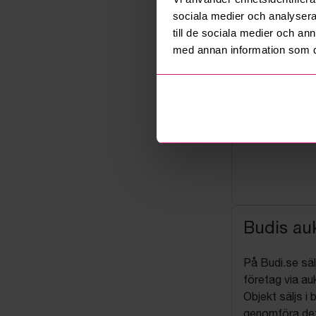
sociala medier och analysera 
till de sociala medier och a
med annan information som du 
Budis auk
På Budi.se säl
företag via auk
Objekt säljs i 
genomföra det