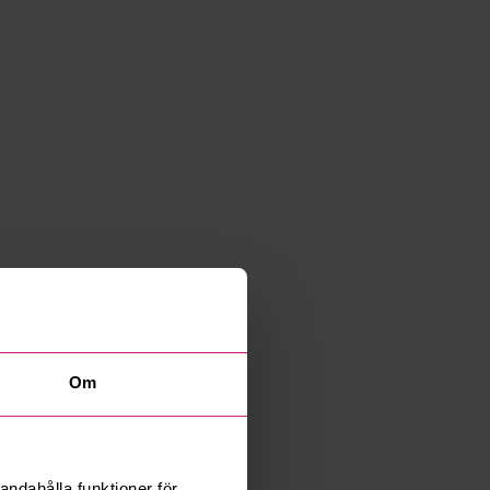
Om
andahålla funktioner för