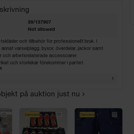
skrivning
39/137907
Not allowed
skläder och tillbehör för professionellt bruk. I
d annat varselplagg, byxor, överdelar, jackor samt
ör och arbetsrelaterade accessoarer.
brikat och storlekar förekommer i partiet.
R
1
bjekt på auktion just nu
Oanvänd
Oanvänd