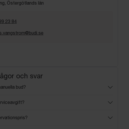
ng, Östergötlands län
99 23 84
s.vangstrom@budi.se
rågor och svar
manuella bud?
rviceavgift?
ervationspris?