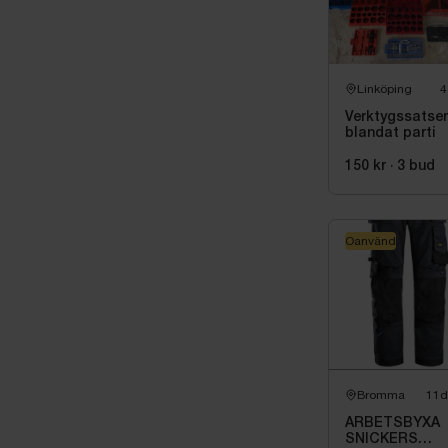
Linköping
4
Verktygssatser
blandat parti
150 kr
·
3
bud
Oanvänd
Bromma
11d
ARBETSBYXA
SNICKERS