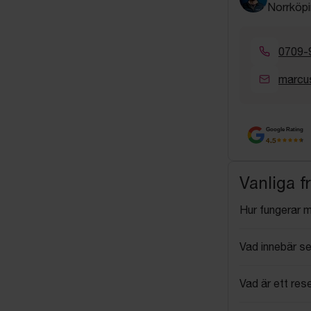
Norrköpi
0709-
marcu
Google Rating
4.5
Vanliga f
Hur fungerar 
Vad innebär se
Vad är ett res