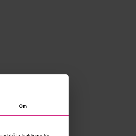
Om
andahålla funktioner för