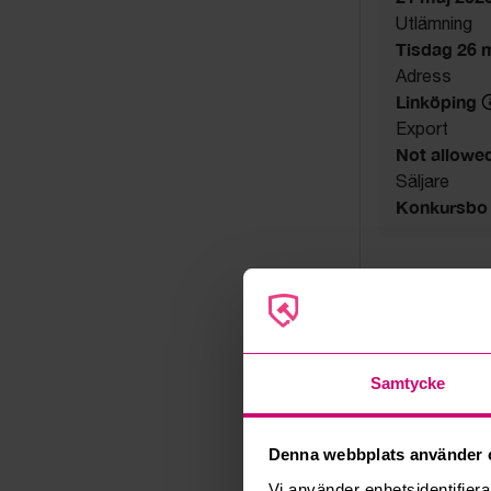
Utlämning
Tisdag 26 ma
Adress
Linköping
Export
Not allowe
Säljare
Konkursbo
Samtycke
Denna webbplats använder 
Vi använder enhetsidentifierar