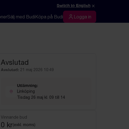
×
Switch to English
oner
Sälj med Budi
Köpa på Budi
Logga in
Logga in
Avslutad
Avslutad:
21 maj 2026 10:49
Utlämning:
Linköping
Tisdag 26 maj kl. 09 till 14
Vinnande bud
0 kr
(exkl. moms)