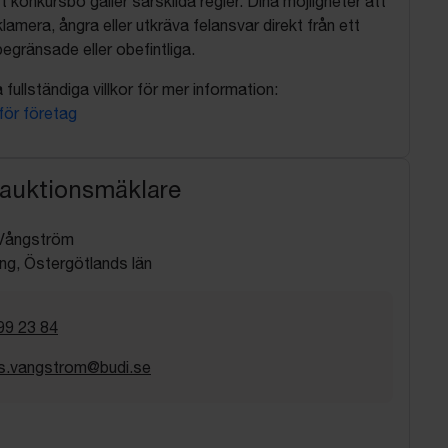
t konkursbo gäller särskilda regler. Dina möjligheter att
lamera, ångra eller utkräva felansvar direkt från ett
egränsade eller obefintliga.
fullständiga villkor för mer information:
 för företag
 auktionsmäklare
Vångström
ng, Östergötlands län
99 23 84
s.vangstrom@budi.se