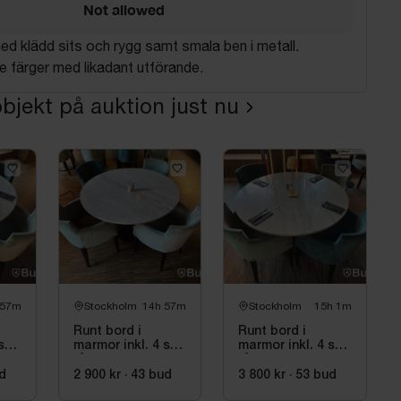
Not allowed
med klädd sits och rygg samt smala ben i metall.
de färger med likadant utförande.
bjekt på auktion just nu
 57m
Stockholm
14h 57m
Stockholm
15h 1m
Runt bord i
Runt bord i
st.
marmor inkl. 4 st.
marmor inkl. 4 st.
ine
fåtöljer Homeline
fåtöljer Homeline
d
2 900 kr
·
43
bud
3 800 kr
·
53
bud