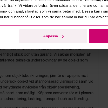
vår trafik. Vi vidarebefordrar även sådana identifierare och anna
nnons- och analysföretag som vi samarbetar med. Dessa kan i sin
har tillhandahållit eller som de har samlat in när du har använt 
tionsvillkor
Anpassa
js objekt på uppdrag av konkursbon, finansbolag och
tion. Bud är alltid bindande och kan inte tas bort.
befintligt skick och utan garanti. Vi saknar möjlighet att
aljerade tekniska undersökningar av de objekt som
 igenom objektsbeskrivningen, jämför utropspris mot
, undersök objekt vid utannonserad visningstid samt vid
d betydande avvikelse från objektsbeskrivning,
så snart som möjligt. Köparen ansvarar för att planera
nedmontering, lastning, transport och bortforsling.