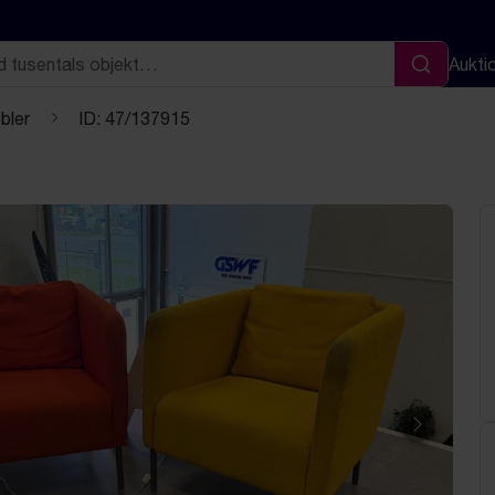
Aukti
Sök
bler
ID: 47/137915
Nästa