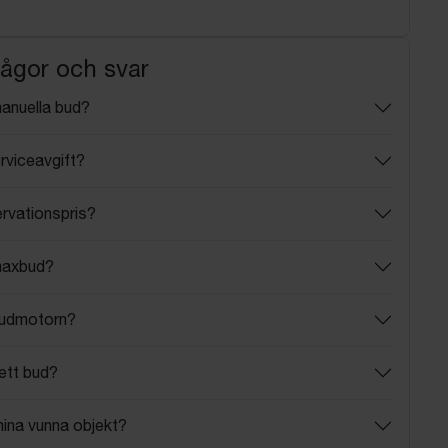
rågor och svar
manuella bud?
rviceavgift?
ervationspris?
maxbud?
budmotorn?
ett bud?
mina vunna objekt?