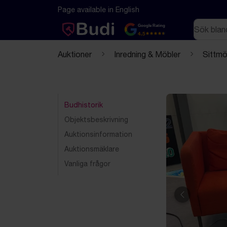
Hoppa till innehåll
Textbaserad (markdown) version av denna sida
Page available in English
Sök
Google Rating
4.5
Auktioner
Inredning & Möbler
Sittmö
Budhistorik
Objektsbeskrivning
Auktionsinformation
Auktionsmäklare
Vanliga frågor
Föregående