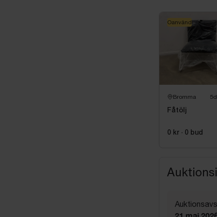
Oanvänd
Bromma
5d
Fåtölj
0 kr
·
0
bud
Auktions
Auktionsavs
21 maj 2026