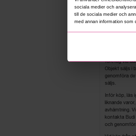
sociala medier och analysera 
till de sociala medier och a
med annan information som du 
Budis auk
På Budi.se säl
företag via auk
Objekt säljs i 
genomföra det
säljs.
Inför köp, läs
liknande varor
avhämtning. Vi
kontakta Budi 
och genomföra 