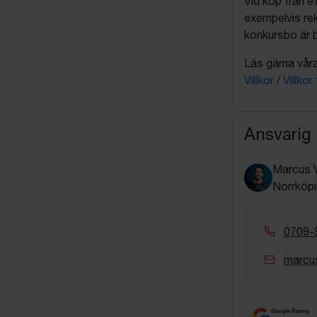
Vid köp från et
exempelvis rek
konkursbo är b
Läs gärna våra 
Villkor
/
Villkor
Ansvarig
Marcus 
Norrköpi
0709-
marcu
Google Rating