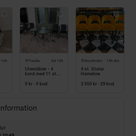
 14h
Tranås
6d 15h
Stockholm
15h 9m
Utemöbler - 4
4 st. Stolar
bord med 11 st
Homeline
stol
0 kr
·
0
bud
3 550 kr
·
29
bud
information
lut
 10:49