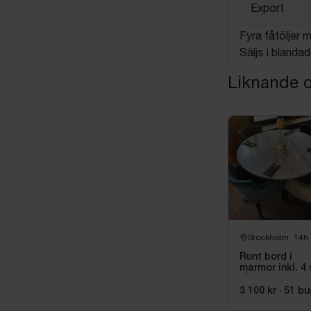
Export
Fyra fåtöljer 
Säljs i blanda
Liknande o
Stockholm
14h
Runt bord i
marmor inkl. 4 
fåtöljer Homel
3 100 kr
·
51
bu