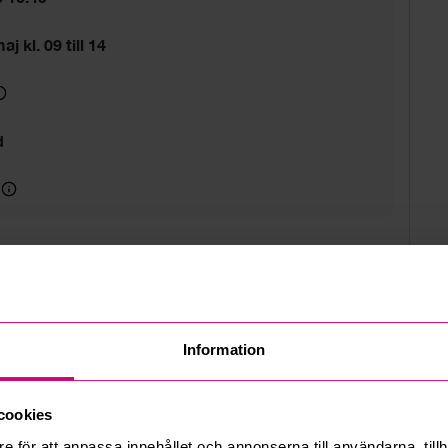
j kl. 09 till 14
d
Information
cookies
e för att anpassa innehållet och annonserna till användarna, tillh