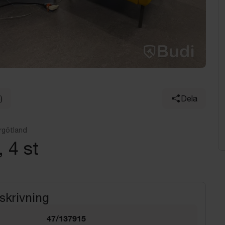
)
Dela
rgötland
, 4 st
skrivning
47/137915