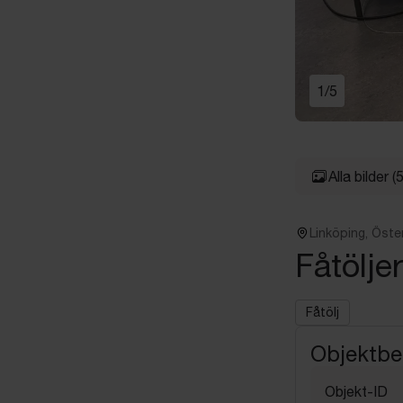
1
/
5
Alla bilder
(5
Linköping, Öste
Fåtöljer
Fåtölj
Objektbe
Objekt-ID