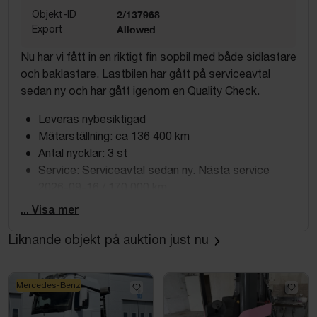
Objekt-ID
2/137968
Export
Allowed
Nu har vi fått in en riktigt fin sopbil med både sidlastare
och baklastare. Lastbilen har gått på serviceavtal
sedan ny och har gått igenom en Quality Check.
Leveras nybesiktigad
Mätarställning: ca 136 400 km
Antal nycklar: 3 st
Service: Serviceavtal sedan ny. Nästa service
2026-09-16 / 170 000 km
... Visa mer
Påbyggnation
Liknande objekt på auktion just nu
Tillverkare: Joab
Typ: Anaconda MDH Binlift WL 100
Tillverknings år: 2020
Mercedes-Benz
Serienummer: 11982-1
Size: 19,8cm3