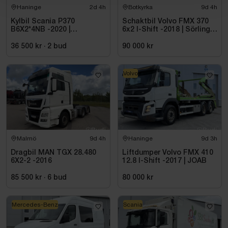
Haninge
2d 4h
Botkyrka
9d 4h
Kylbil Scania P370
Schaktbil Volvo FMX 370
B6X2*4NB -2020 |
6x2 I-Shift -2018 | Sörling
Hultsteins
Ilsbo
36 500 kr
·
2
bud
90 000 kr
Volvo
Malmö
9d 4h
Haninge
9d 3h
Dragbil MAN TGX 28.480
Liftdumper Volvo FMX 410
6X2-2 -2016
12.8 I-Shift -2017 | JOAB
85 500 kr
·
6
bud
80 000 kr
Mercedes-Benz
Scania