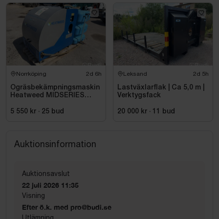
Norrköping
2d 6h
Leksand
2d 5h
Ogräsbekämpningsmaskin
Lastväxlarflak | Ca 5,0 m |
Heatweed MIDSERIES
Verktygsfack
22/8, -2015
5 550 kr
·
25
bud
20 000 kr
·
11
bud
Auktionsinformation
Auktionsavslut
22 juli 2026 11:35
Visning
Efter ö.k. med pro@budi.se
Utlämning