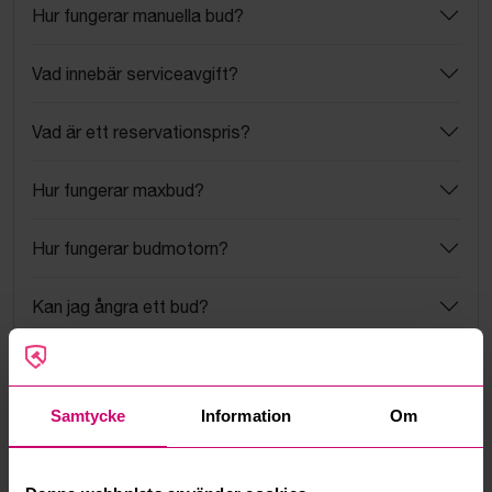
Hur fungerar manuella bud?
Vad innebär serviceavgift?
Vad är ett reservationspris?
Hur fungerar maxbud?
Hur fungerar budmotorn?
Kan jag ångra ett bud?
Kan ni frakta mina vunna objekt?
Samtycke
Information
Om
Läs fler frågor och svar