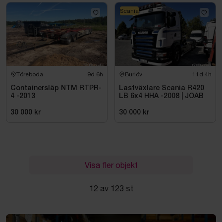
Scania
Töreboda
9d 6h
Burlöv
11d 4h
Containersläp NTM RTPR-
Lastväxlare Scania R420
4 -2013
LB 6x4 HHA -2008 | JOAB
30 000 kr
30 000 kr
Visa fler objekt
12 av 123 st