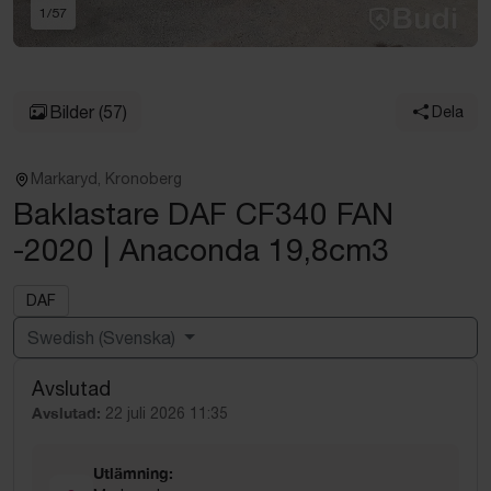
1
/
57
Bilder
(57)
Dela
Markaryd, Kronoberg
Baklastare DAF CF340 FAN
-2020 | Anaconda 19,8cm3
DAF
Swedish (Svenska)
Avslutad
Powered by
Translate
Avslutad:
22 juli 2026 11:35
Utlämning: