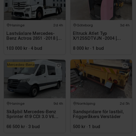
Max lyft kapacitet: 475kg
Pulling force vinsch: 4ton
Botek KD32
Haninge
2d 4h
Göteborg
3d 4h
Utrustning
Lastväxlare Mercedes-
Eltruck Atlet Typ
Benz Actros 2851 -2018 |
X/125SDTVJN -2004 |
Luft/luft
JOAB 20 ton
Sittstaplare
103 000 kr
·
4
bud
8 000 kr
·
1
bud
Backkamera
Alkolås Dräger
Mercedes-Benz
Botek Weight Indicator B6000
Anmärkningar (se bilder)
Repor förekommer
Se mer information under egenskaper nedan...
Haninge
9d 4h
Norrköping
2d 5h
Skåpbil Mercedes-Benz
Sandspridare för lastbil,
Sprinter 419 CDI 3.0 V6
Friggeråkers Verstäder
-2021 | C1-kort
66 500 kr
·
3
bud
500 kr
·
1
bud