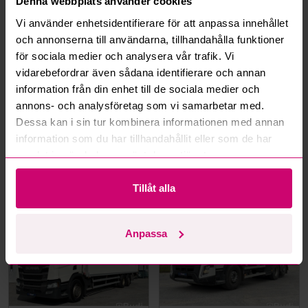
Denna webbplats använder cookies
Mer från samma kategori
Vi använder enhetsidentifierare för att anpassa innehållet
och annonserna till användarna, tillhandahålla funktioner
Volvo
Mercedes-Benz
för sociala medier och analysera vår trafik. Vi
vidarebefordrar även sådana identifierare och annan
information från din enhet till de sociala medier och
annons- och analysföretag som vi samarbetar med.
Dessa kan i sin tur kombinera informationen med annan
information som du har tillhandahållit eller som de har
Töreboda
9d 6h
Haninge
2d 4h
samlat in när du har använt deras tjänster.
Dumper Volvo A25G -2016 |
Lastväxlare Mercedes-
DIESEL
Benz Actros 2851 -2018 |
JOAB 20 ton
Tillåt alla
500 500 kr
·
1
bud
103 000 kr
·
4
bud
Scania
Volvo
Anpassa