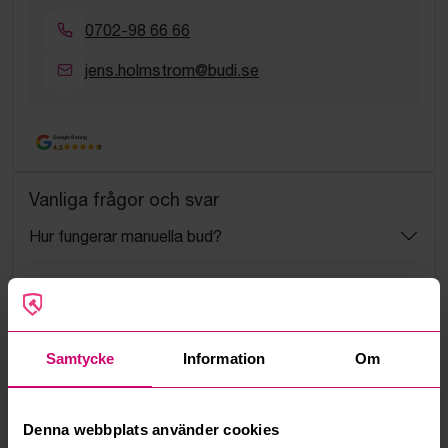
0702-98 66 66
jens.holmstrom@budi.se
Google Rating
4.5
Vanliga frågor och svar
Hur fungerar manuella bud?
Vad innebär serviceavgift?
Vad är ett reservationspris?
Samtycke
Information
Om
Hur fungerar maxbud?
Denna webbplats använder cookies
Hur fungerar budmotorn?