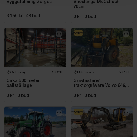
Byggställning Zarges
Snöslunga McCulloch
76cm
3 150 kr
·
48
bud
0 kr
·
0
bud
Volvo
Göteborg
1d 21h
Uddevalla
8d 18h
Cirka 500 meter
Grävlastare/
pallställage
traktorgrävare Volvo 646,
8199 tim
0 kr
·
0
bud
0 kr
·
0
bud
Volvo