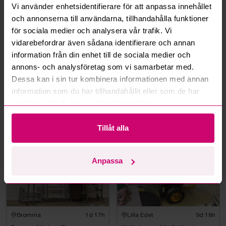
Vi använder enhetsidentifierare för att anpassa innehållet
och annonserna till användarna, tillhandahålla funktioner
Kan jag ångra ett bud?
för sociala medier och analysera vår trafik. Vi
vidarebefordrar även sådana identifierare och annan
Kan ni frakta mina vunna objekt?
information från din enhet till de sociala medier och
annons- och analysföretag som vi samarbetar med.
Läs fler frågor och svar
Dessa kan i sin tur kombinera informationen med annan
information som du har tillhandahållit eller som de har
samlat in när du har använt deras tjänster.
Mer från samma kategori
Tillåt alla
Anpassa
Bromma
1d 17h
Lilla Edet
9d 18h