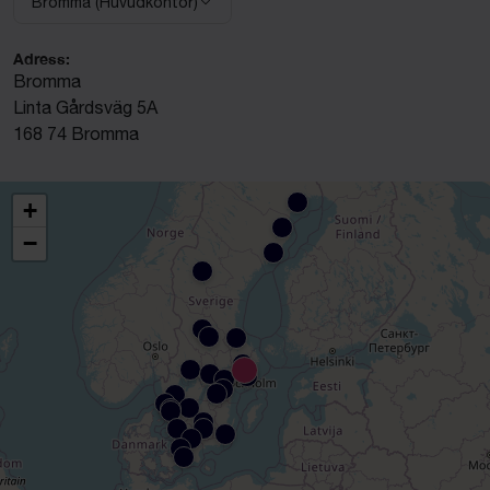
Bromma (Huvudkontor)
Välj anläggning:
Adress:
Bromma
Linta Gårdsväg 5A
168 74 Bromma
+
−