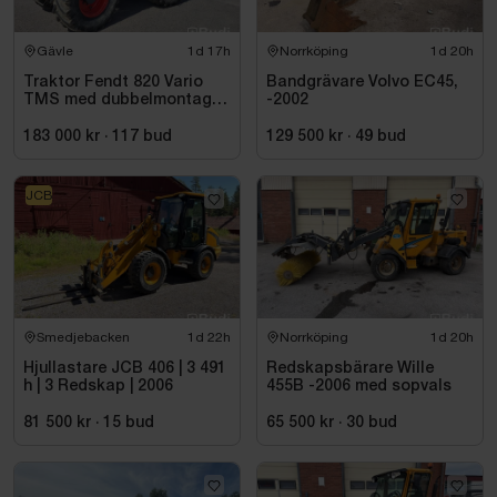
Gävle
1d 17h
Norrköping
1d 20h
Traktor Fendt 820 Vario
Bandgrävare Volvo EC45,
TMS med dubbelmontage
-2002
- 2009
183 000 kr
·
117
bud
129 500 kr
·
49
bud
JCB
Smedjebacken
1d 22h
Norrköping
1d 20h
Hjullastare JCB 406 | 3 491
Redskapsbärare Wille
h | 3 Redskap | 2006
455B -2006 med sopvals
81 500 kr
·
15
bud
65 500 kr
·
30
bud