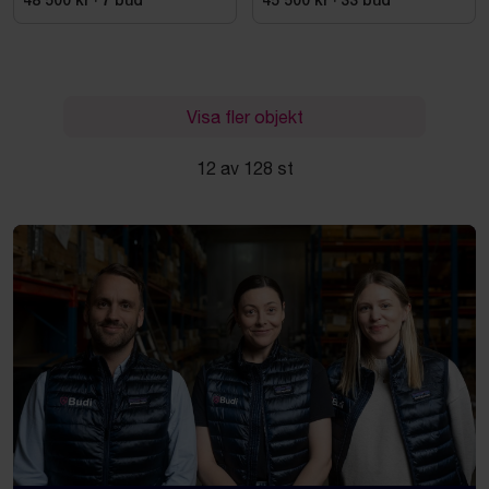
48 500 kr
·
7
bud
45 500 kr
·
33
bud
Visa fler objekt
12 av 128 st