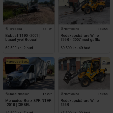
Töreboda
8d 19h
Norrköping
1d 20h
Bobcat T190 -2001 |
Redskapsbärare Wille
Laserhyvel Bobcat
355B - 2007 med gafflar
62 500 kr
·
2
bud
60 500 kr
·
49
bud
Mercedes-Benz
Smedjebacken
1d 22h
Norrköping
1d 20h
Mercedes-Benz SPRINTER
Redskapsbärare Wille
-2016 | DIESEL
355B