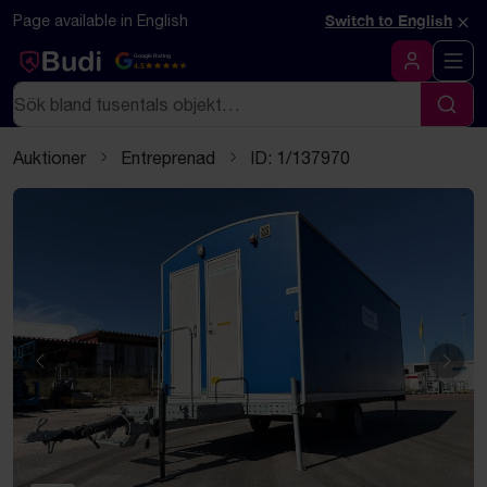
Hoppa till innehåll
Textbaserad (markdown) version av denna sida
×
Page available in English
Switch to English
Google Rating
4.5
Logga in
Sök
Sök
Auktioner
Entreprenad
ID: 1/137970
Föregående
Näst