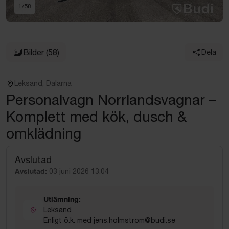
1
/
58
Bilder
(58)
Dela
Leksand, Dalarna
Personalvagn Norrlandsvagnar –
Komplett med kök, dusch &
omklädning
Avslutad
Avslutad:
03 juni 2026 13:04
Utlämning:
Leksand
Enligt ö.k. med jens.holmstrom@budi.se