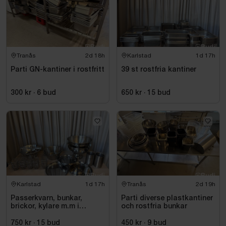
Toalett
Torkskåp
Förvaringsskåp
Bord & stolar
Skick
Tranås
2d 18h
Karlstad
1d 17h
Parti GN-kantiner i rostfritt
39 st rostfria kantiner
Begagnad
Normalt bruksslitage förekommer
300 kr
·
6
bud
650 kr
·
15
bud
Säljes i befintligt skick
Två större märken vänster långsida (Se bilder)
Övrigt
Stabil och lättflyttad lösning
Karlstad
1d 17h
Tranås
2d 19h
Passerkvarn, bunkar,
Parti diverse plastkantiner
brickor, kylare m.m i
och rostfria bunkar
rostfritt
750 kr
·
15
bud
450 kr
·
9
bud