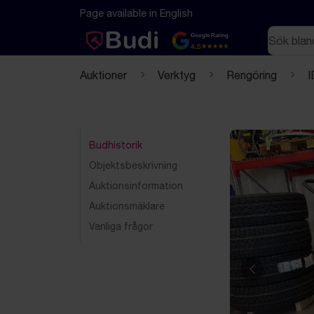
Hoppa till innehåll
Textbaserad (markdown) version av denna sida
Page available in English
Sök
Google Rating
4.5
Auktioner
Verktyg
Rengöring
I
Budhistorik
Objektsbeskrivning
Auktionsinformation
Auktionsmäklare
Vanliga frågor
Föregående