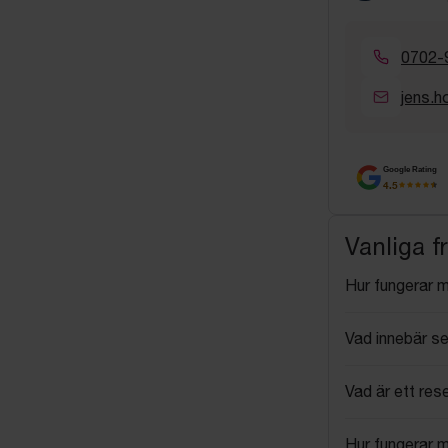
0702-
jens.
Google Rating
4.5
Vanliga f
Hur fungerar 
Vad innebär se
Vad är ett res
Hur fungerar 