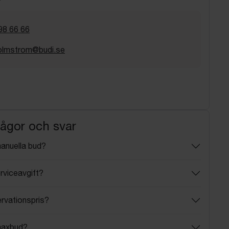
98 66 66
holmstrom@budi.se
rågor och svar
manuella bud?
rviceavgift?
ervationspris?
maxbud?