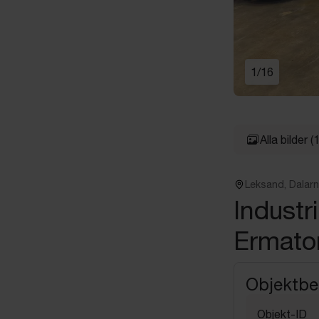
1
/
16
Alla bilder
(
Leksand, Dalar
Indust
Ermato
Objektbe
Objekt-ID