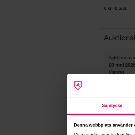
och Aervent Mi
0 kr
·
0
bud
Auktions
Auktionsavs
20 maj 2026
Visning
Enligt ö.k
Utlämning
Enligt ö.k
Adress
Samtycke
Leksand
Export
Not allowe
Denna webbplats använder 
Säljare
Vi använder enhetsidentifierar