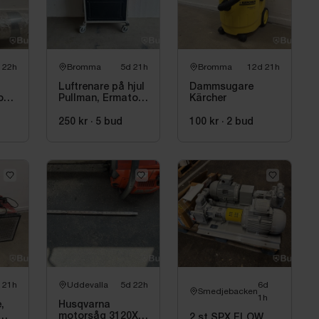
itage förekommer (se bilder)
 22h
Bromma
5d 21h
Bromma
12d 21h
er
 enklare test
Luftrenare på hjul
Dammsugare
or
Pullman, Ermator
Kärcher
A2000.
250 kr
·
5
bud
100 kr
·
2
bud
driftsäker modell
 21h
Uddevalla
5d 22h
6d
Smedjebacken
1h
,
Husqvarna
motorsåg 3120XP,
2 st SPX FLOW