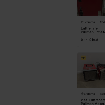
Skick
Begagnad
Normalt sl
Bromma
12d
Saknar filt
Startar vid
Luftrenare
Pullman Ermat
A1000, 285 W
Övrigt
0 kr
·
0
bud
CE-märkt
Stabil och 
Mini
Bromma
12d
2 st. Luftrenare
Pullman Mator