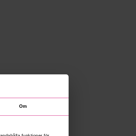
Om
andahålla funktioner för