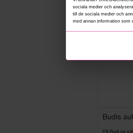
Företag
sociala medier och analysera 
till de sociala medier och a
med annan information som du 
Budis auk
På Budi.se säl