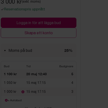
3 000 kr
(exkl. moms)
Reservationspris uppnått
Logga in för att lägga bud
Skapa ett konto
25%
Moms på bud
Bud
Tid
Budgivare
1 100 kr
20 maj 12:40
5
1 050 kr
15 maj 17:15
4
1 000 kr
15 maj 17:15
3
= Autobud