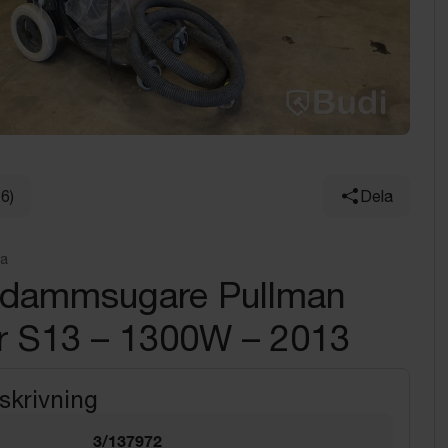
16)
Dela
na
ridammsugare Pullman
r S13 – 1300W – 2013
skrivning
3/137972