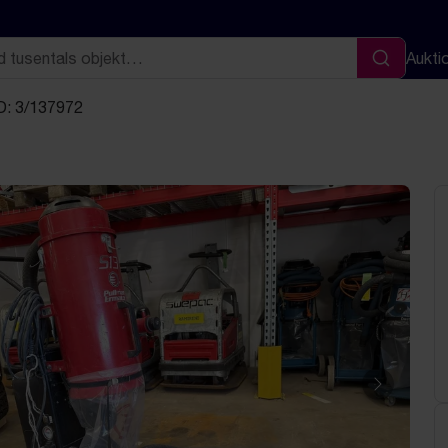
Aukti
Sök
D: 3/137972
Nästa