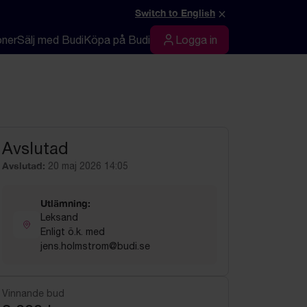
×
Switch to English
oner
Sälj med Budi
Köpa på Budi
Logga in
Logga in
Avslutad
Avslutad:
20 maj 2026 14:05
Utlämning:
Leksand
Enligt ö.k. med
jens.holmstrom@budi.se
Vinnande bud