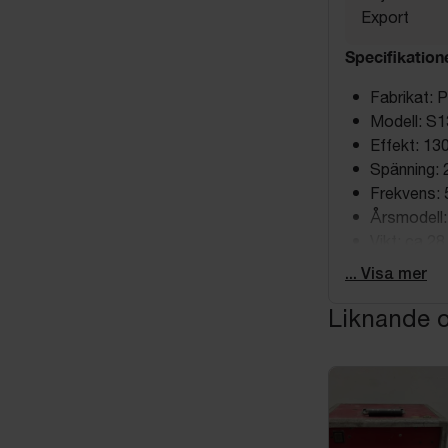
Export
Specifikation
Fabrikat: 
Modell: S1
Effekt: 13
Spänning:
Frekvens: 
Årsmodell:
Vikt: ca 28
Skyddskla
... Visa mer
Funktion & A
Liknande o
Industrida
Lämplig fö
Utrustad 
Hjul för en