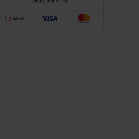
Visa alla bud (
16
)