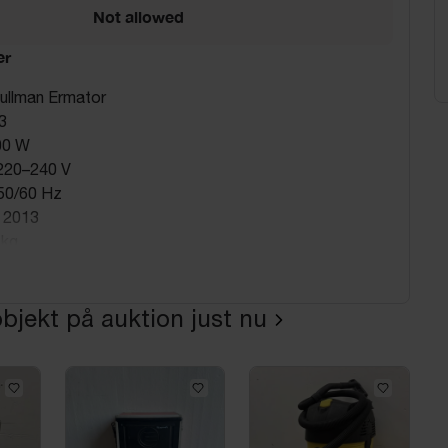
Not allowed
er
Pullman Ermator
3
00 W
 220–240 V
50/60 Hz
 2013
 kg
ss: IP22
nvändning
bjekt på auktion just nu
mmsugare för bygg & verkstad
r slipdamm och grovstädning
med slang och uppsamlingspåse
kel transport