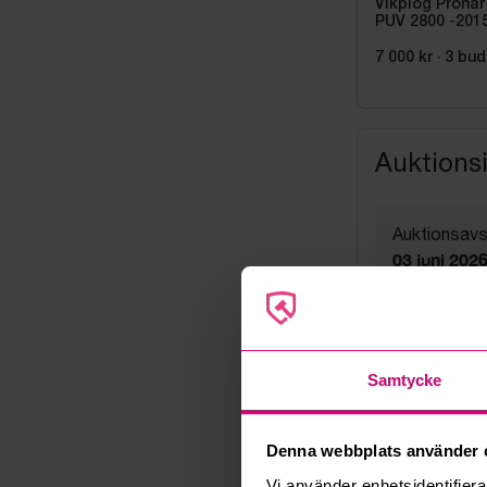
Vikplog Pronar
PUV 2800 -201
7 000 kr
·
3
bud
Auktions
Auktionsavs
03 juni 202
Visning
Enligt ö.k
Utlämning
Enligt ö.k
Samtycke
Adress
Leksand
Export
Denna webbplats använder 
Not allowe
Vi använder enhetsidentifierar