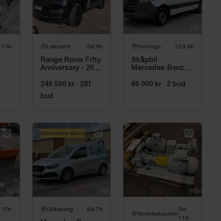
på pall
 13h
Leksand
5d 9h
Haninge
12d 8h
inns
Range Rover Fifty
Skåpbil
Anniversary - 2021
Mercedes-Benz
– 1 av 1970 –
Sprinter 419 CDI
50
Autobiography –
3.0 V6 -2021 | C1-
246 500 kr
·
281
66 000 kr
·
2
bud
t |
Diesel –
kort
bud
Fullutrustad
Mercedes-Benz
 10h
Göteborg
6d 7h
5d
Smedjebacken
11h