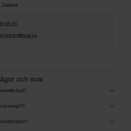
 Dalarna
98 66 66
holmstrom@budi.se
rågor och svar
manuella bud?
rviceavgift?
ervationspris?