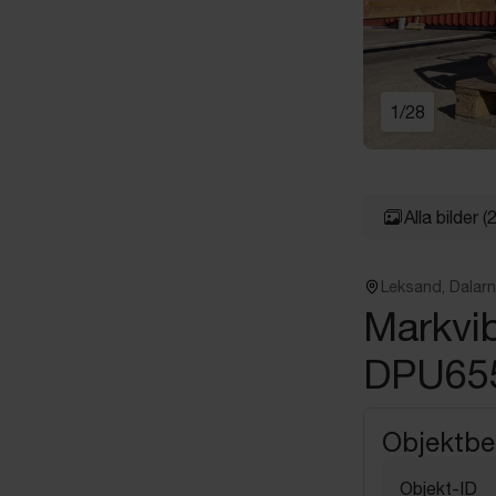
1
/
28
Alla bilder
(
Leksand, Dalar
Markvi
DPU655
Objektbe
Objekt-ID