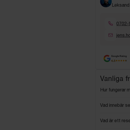
Leksand,
0702-
jens.
Google Rating
4.5
Vanliga f
Hur fungerar 
Vad innebär se
Vad är ett res