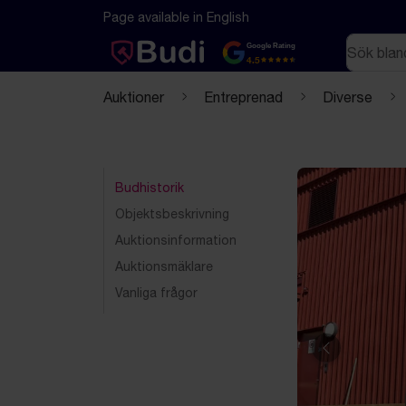
Hoppa till innehåll
Textbaserad (markdown) version av denna sida
Page available in English
Sök
Google Rating
4.5
Auktioner
Entreprenad
Diverse
Budhistorik
Objektsbeskrivning
Auktionsinformation
Auktionsmäklare
Vanliga frågor
Föregående