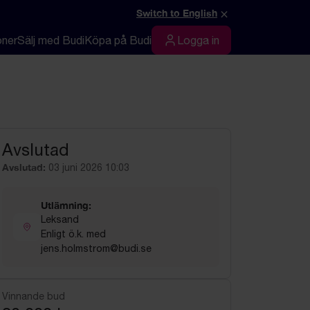
×
Switch to English
oner
Sälj med Budi
Köpa på Budi
Logga in
Logga in
Avslutad
Avslutad:
03 juni 2026 10:03
Utlämning:
Leksand
Enligt ö.k. med
jens.holmstrom@budi.se
Vinnande bud