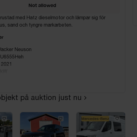
Not allowed
trustad med Hatz dieselmotor och lämpar sig för
rus, sand och tyngre markarbeten.
er
 Wacker Neuson
PU6555Heh
 2021
6 kW
5 kg
z diesel
i: Tyskland
bjekt på auktion just nu
: ca 243 timmar
Mercedes-Benz
itage förekommer (se bilder)