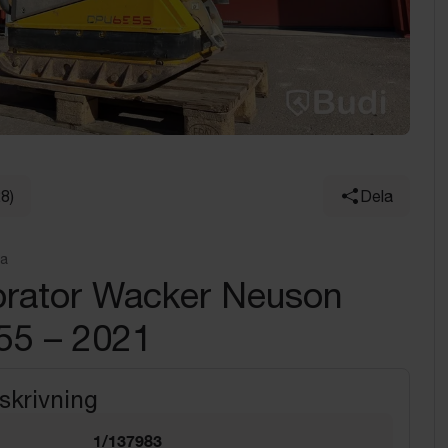
28)
Dela
na
brator Wacker Neuson
5 – 2021
skrivning
1/137983