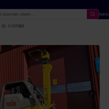
Aukti
Sök
ID: 1/137983
Nästa