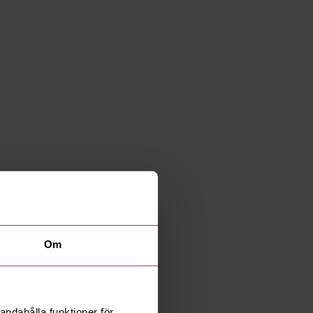
Om
andahålla funktioner för