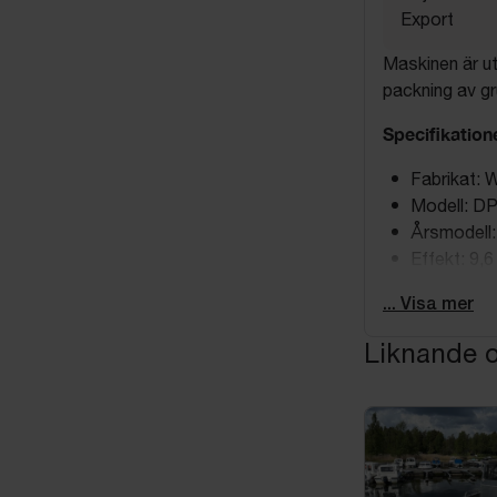
Export
Maskinen är u
packning av g
Specifikation
Fabrikat:
Modell: D
Årsmodell:
Effekt: 9,
Vikt: ca 49
... Visa mer
Motor: Hat
Tillverkad 
Liknande o
Timräknare
Skick
Begagnad
Normalt sl