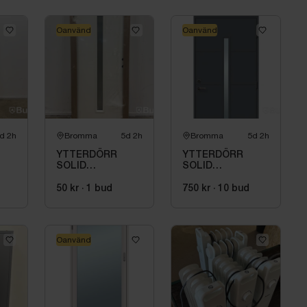
nster/Höger
Oanvänd
Oanvänd
X21
n retur och har skadat orginalemballage.
d 2h
Bromma
5d 2h
Bromma
5d 2h
YTTERDÖRR
YTTERDÖRR
SOLID
SOLID
ELEMENTS
ELEMENTS
ODENSE 9X21
VÄXJÖ M10X21
50 kr
·
1
bud
750 kr
·
10
bud
HÖGER VIT
HÖGER
ANTRACIT
Oanvänd