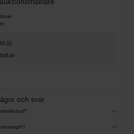
 auktionsmäklare
tioner
lm
 65 55
budi.se
rågor och svar
manuella bud?
rviceavgift?