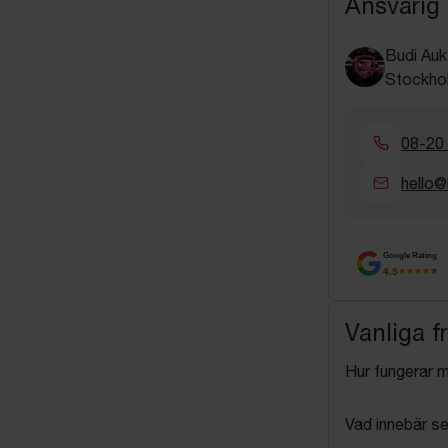
Ansvarig
Budi Auk
Stockho
08-20
hello@
Google Rating
4.5
Vanliga f
Hur fungerar 
Vad innebär se