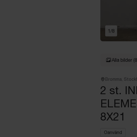
1
/
8
Alla bilder
(8
Bromma, Stock
2 st. 
ELEME
8X21
Oanvänd