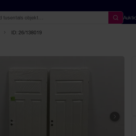
Aukti
Sök
ID: 26/138019
Nästa