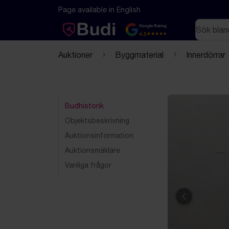
Hoppa till innehåll
Textbaserad (markdown) version av denna sida
Page available in English
Sök
Google Rating
4.5
Auktioner
Byggmaterial
Innerdörrar
Budhistorik
Objektsbeskrivning
Auktionsinformation
Auktionsmäklare
Vanliga frågor
Föregående