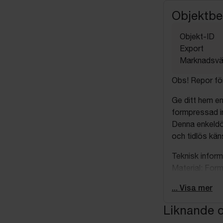
Objektbe
Objekt-ID
Export
Marknadsvä
Obs! Repor för
Ge ditt hem en
formpressad in
Denna enkeldör
och tidlös käns
Teknisk inform
Material: For
Färg: Vit
... Visa mer
Höjd: 2040 m
Bredd: 725 m
Liknande o
Djup: 40 mm