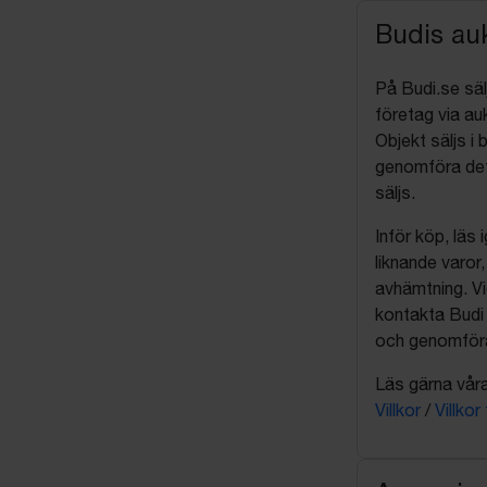
Budis auk
På Budi.se säl
företag via auk
Objekt säljs i 
genomföra det
säljs.
Inför köp, läs
liknande varor
avhämtning. Vi
kontakta Budi 
och genomföra 
Läs gärna våra 
Villkor
/
Villkor