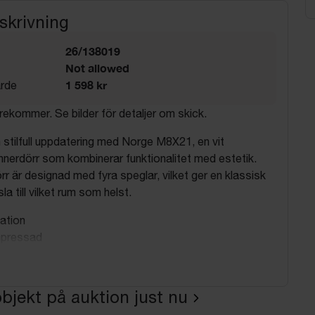
skrivning
26/138019
Not allowed
1 598 kr
rde
ekommer. Se bilder för detaljer om skick.
 stilfull uppdatering med Norge M8X21, en vit
nerdörr som kombinerar funktionalitet med estetik.
r är designad med fyra speglar, vilket ger en klassisk
la till vilket rum som helst.
ation
mpressad
m
m
bjekt på auktion just nu