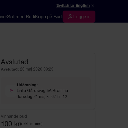
×
Switch to English
oner
Sälj med Budi
Köpa på Budi
Logga in
Logga in
Avslutad
Avslutad:
20 maj 2026 09:23
Utlämning:
Linta Gårdsväg 5A Bromma
Torsdag 21 maj kl. 07 till 12
Vinnande bud
100 kr
(exkl. moms)