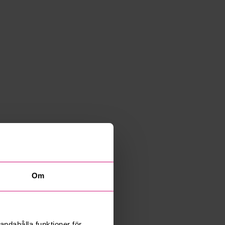
Om
andahålla funktioner för