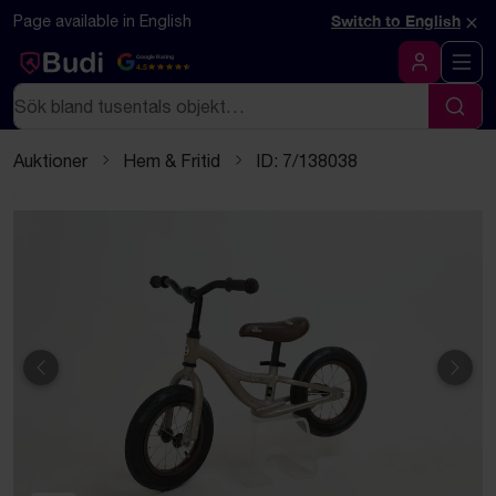
Hoppa till innehåll
Textbaserad (markdown) version av denna sida
×
Page available in English
Switch to English
Google Rating
4.5
Logga in
Sök
Sök
Auktioner
Hem & Fritid
ID: 7/138038
Föregående
Näst