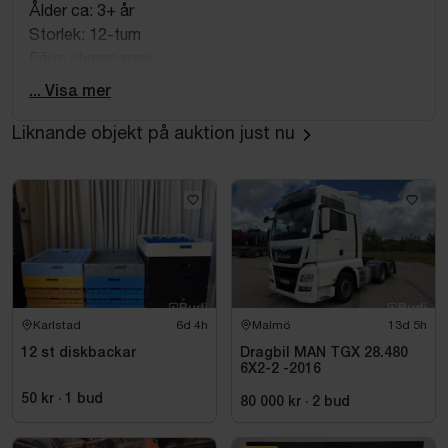
Ålder ca: 3+ år
Storlek: 12-tum
Färg: champagne
Justerbar sadelhöjd.
... Visa mer
Omonterad - monteringsanvisning medföljer.
Liknande objekt på auktion just nu
Mått emballage:
Längd ca 73 cm
Bredd ca 19 cm
Höjd ca 37 cm
Karlstad
6d 4h
Malmö
13d 5h
12 st diskbackar
Dragbil MAN TGX 28.480
6X2-2 -2016
50 kr
·
1
bud
80 000 kr
·
2
bud