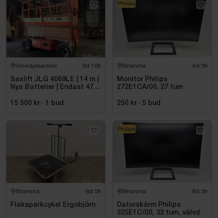
Philips
Smedjebacken
6d 10h
Bromma
6d 5h
Saxlift JLG 4069LE | 14 m |
Monitor Philips
Nya Batterier | Endast 475
272E1CA/00, 27 tum
h
15 500 kr
·
1
bud
250 kr
·
5
bud
Philips
Bromma
6d 5h
Bromma
6d 5h
Flaksparkcykel Ergobjörn
Datorskärm Philips
325E1C/00, 32 tum, välvd