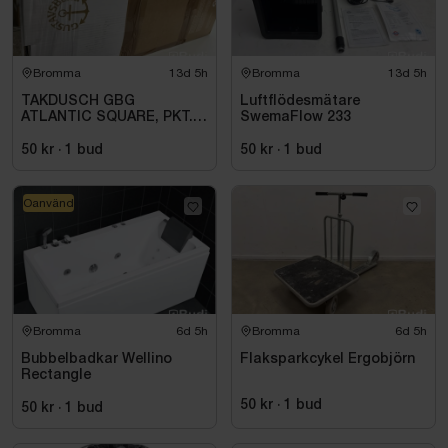
Bromma
13d 5h
Bromma
13d 5h
TAKDUSCH GBG
Luftflödesmätare
ATLANTIC SQUARE, PKT.
SwemaFlow 233
M.TERM BL 160C\/C,
KROM
50 kr
·
1
bud
50 kr
·
1
bud
Oanvänd
Bromma
6d 5h
Bromma
6d 5h
Bubbelbadkar Wellino
Flaksparkcykel Ergobjörn
Rectangle
50 kr
·
1
bud
50 kr
·
1
bud