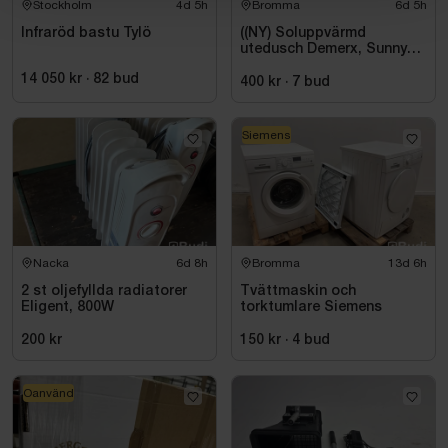
Stockholm
4d 5h
Bromma
6d 5h
Infraröd bastu Tylö
((NY) Soluppvärmd
utedusch Demerx, Sunny
40-1
14 050 kr
·
82
bud
400 kr
·
7
bud
Siemens
Nacka
6d 8h
Bromma
13d 6h
2 st oljefyllda radiatorer
Tvättmaskin och
Eligent, 800W
torktumlare Siemens
200 kr
150 kr
·
4
bud
Oanvänd