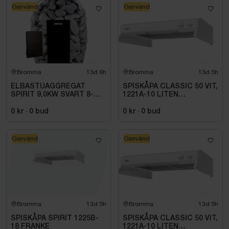
Oanvänd
Oanvänd
Bromma
13d 6h
Bromma
13d 5h
ELBASTUAGGREGAT
SPISKÅPA CLASSIC 50 VIT,
SPIRIT 9,0KW SVART 8-
1221A-10 LITEN
14M3 HSP904MXV HARVIA
VOLYMDEL
INKL. XENIO WIFI
0 kr
·
0
bud
0 kr
·
0
bud
Oanvänd
Oanvänd
Bromma
13d 5h
Bromma
13d 5h
SPISKÅPA SPIRIT 1225B-
SPISKÅPA CLASSIC 50 VIT,
18 FRANKE
1221A-10 LITEN