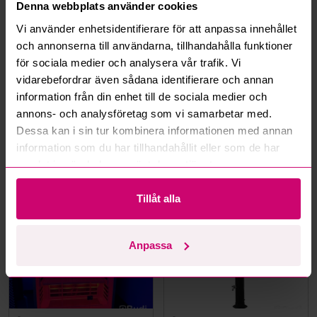
Denna webbplats använder cookies
Hur fungerar budmotorn?
Vi använder enhetsidentifierare för att anpassa innehållet
och annonserna till användarna, tillhandahålla funktioner
Kan jag ångra ett bud?
för sociala medier och analysera vår trafik. Vi
vidarebefordrar även sådana identifierare och annan
Kan ni frakta mina vunna objekt?
information från din enhet till de sociala medier och
annons- och analysföretag som vi samarbetar med.
Läs fler frågor och svar
Dessa kan i sin tur kombinera informationen med annan
information som du har tillhandahållit eller som de har
samlat in när du har använt deras tjänster.
Mer från samma kategori
Tillåt alla
Anpassa