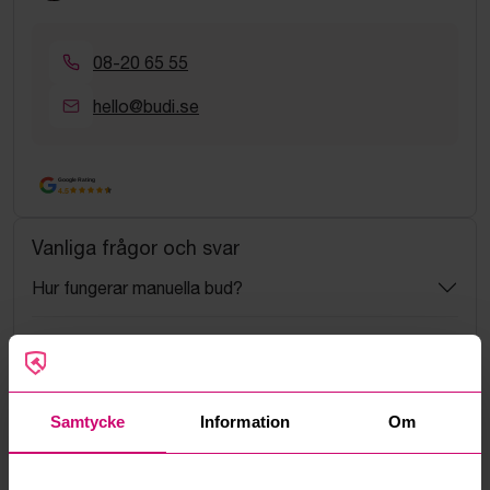
08-20 65 55
hello@budi.se
Google Rating
4.5
Vanliga frågor och svar
Hur fungerar manuella bud?
Vad innebär serviceavgift?
Vad är ett reservationspris?
Samtycke
Information
Om
Hur fungerar maxbud?