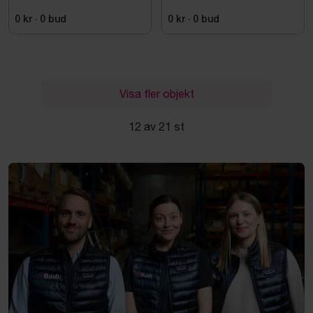
VOLYMDEL
0 kr
·
0
bud
0 kr
·
0
bud
Visa fler objekt
12 av 21 st