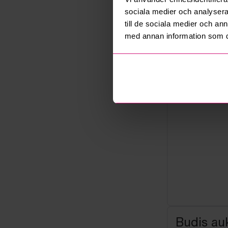
Not allowe
sociala medier och analysera 
Säljare
till de sociala medier och a
Företag
med annan information som du 
Budis auk