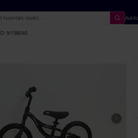
Aukti
Sök
ID: 9/138040
Nästa