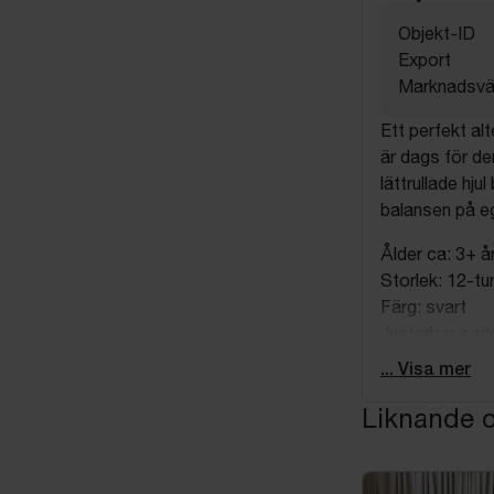
Objekt-ID
Export
Marknadsvä
Ett perfekt alt
är dags för de
lättrullade hjul
balansen på e
Ålder ca: 3+ å
Storlek: 12-t
Färg: svart
Justerbar sade
Omonterad - m
... Visa mer
Mått emballag
Liknande o
Längd ca 73 
Bredd ca 19 
Höjd ca 37 c