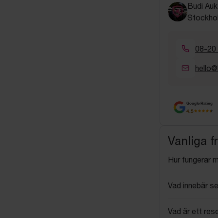
Budi Auk
Stockho
08-20
hello@
Google Rating
4.5
Vanliga f
Hur fungerar 
Vad innebär se
Vad är ett res