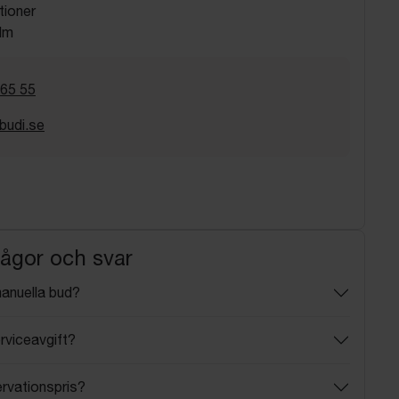
tioner
lm
 65 55
budi.se
rågor och svar
manuella bud?
rviceavgift?
ervationspris?