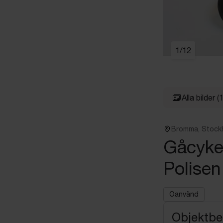
1
/
12
Alla bilder
(
Bromma, Stock
Gåcykel
Polise
Oanvänd
Objektbe