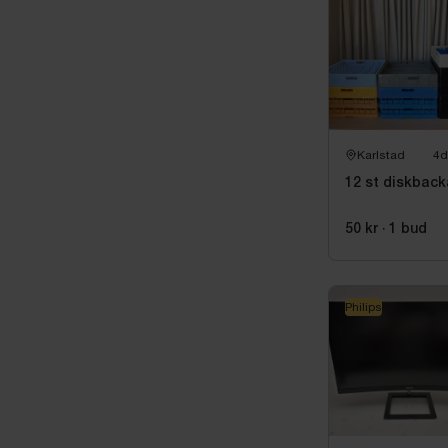
Karlstad
4d
12 st diskback
50 kr
·
1
bud
Philips