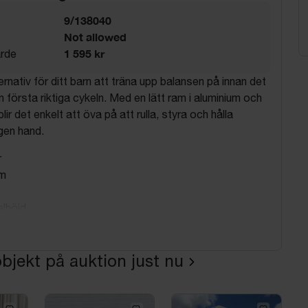
9/138040
Not allowed
1 595 kr
rde
ernativ för ditt barn att träna upp balansen på innan det
n första riktiga cykeln. Med en lätt ram i aluminium och
 blir det enkelt att öva på att rulla, styra och hålla
gen hand.
r
um
lhöjd.
onteringsanvisning medföljer.
e:
bjekt på auktion just nu
cm
cm
m