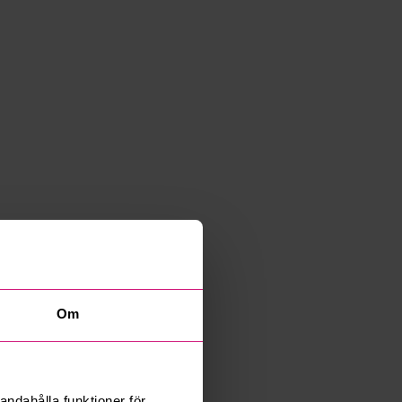
Om
andahålla funktioner för