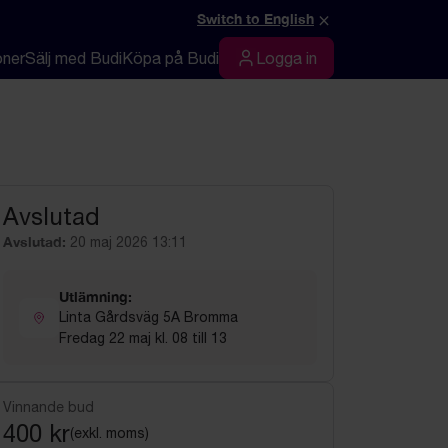
×
Switch to English
oner
Sälj med Budi
Köpa på Budi
Logga in
Logga in
Avslutad
Avslutad:
20 maj 2026 13:11
Utlämning:
Linta Gårdsväg 5A Bromma
Fredag 22 maj kl. 08 till 13
Vinnande bud
400 kr
(exkl. moms)