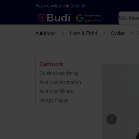
Hoppa till innehåll
Textbaserad (markdown) version av denna sida
Page available in English
Sök
Google Rating
4.5
Auktioner
Hem & Fritid
Cyklar
Budhistorik
Objektsbeskrivning
Auktionsinformation
Auktionsmäklare
Vanliga frågor
Föregående