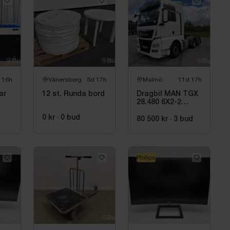
 16h
Vänersborg
5d 17h
Malmö
11d 17h
ar
12 st. Runda bord
Dragbil MAN TGX
28.480 6X2-2
-2016
0 kr
·
0
bud
80 500 kr
·
3
bud
Philips