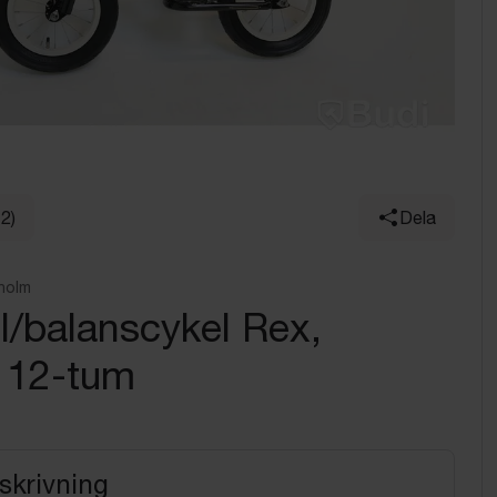
12)
Dela
holm
/balanscykel Rex,
n 12-tum
skrivning