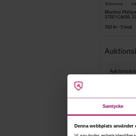
Bromma
4d
Monitor Philip
272E1CA/00, 2
tum
250 kr
·
5
bud
Auktions
Auktionsavs
20 maj 2026
Visning
Efter ö.k. 
Utlämning
Samtycke
Fredag 22 ma
Adress
Linta Gård
Denna webbplats använder 
Export
Vi använder enhetsidentifierar