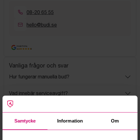
08-20 65 55
hello@budi.se
Google Rating
4.5
Vanliga frågor och svar
Hur fungerar manuella bud?
Vad innebär serviceavgift?
Vad är ett reservationspris?
Samtycke
Information
Om
Hur fungerar maxbud?