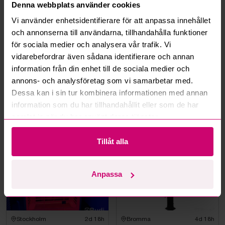
Hur fungerar budmotorn?
Denna webbplats använder cookies
Vi använder enhetsidentifierare för att anpassa innehållet
Kan jag ångra ett bud?
och annonserna till användarna, tillhandahålla funktioner
för sociala medier och analysera vår trafik. Vi
vidarebefordrar även sådana identifierare och annan
Kan ni frakta mina vunna objekt?
information från din enhet till de sociala medier och
annons- och analysföretag som vi samarbetar med.
Läs fler frågor och svar
Dessa kan i sin tur kombinera informationen med annan
information som du har tillhandahållit eller som de har
samlat in när du har använt deras tjänster.
Mer från samma kategori
Tillåt alla
Anpassa
Stockholm
2d 18h
Bromma
4d 18h