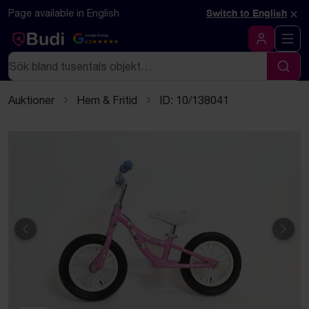
Hoppa till innehåll
Textbaserad (markdown) version av denna sida
×
Page available in English
Switch to English
Google Rating
4.5
Logga in
Sök
Sök
Auktioner
Hem & Fritid
ID: 10/138041
Föregående
Näst