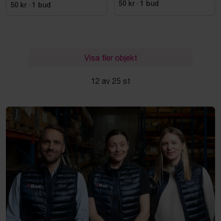
50 kr
·
1
bud
50 kr
·
1
bud
Visa fler objekt
12 av 25 st