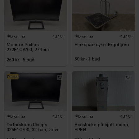
Bromma
4d 18h
Bromma
4d 18h
Monitor Philips
Flaksparkcykel Ergobjörn
272E1CA/00, 27 tum
50 kr
·
1
bud
250 kr
·
5
bud
Philips
Bromma
4d 18h
Bromma
4d 18h
Datorskärm Philips
Renslucka på hjul Lindab,
325E1C/00, 32 tum, välvd
EPFH.