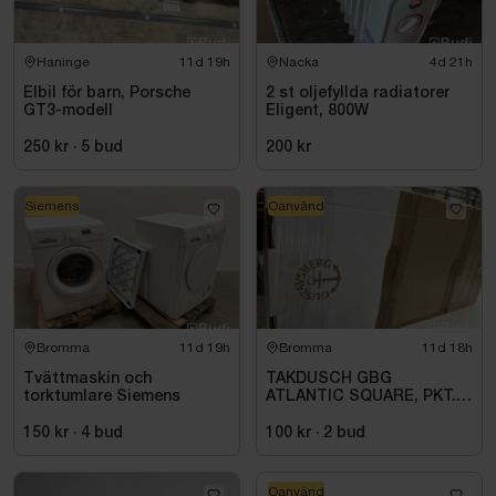
Haninge
11d 19h
Nacka
4d 21h
Elbil för barn, Porsche
2 st oljefyllda radiatorer
GT3-modell
Eligent, 800W
250 kr
·
5
bud
200 kr
Siemens
Oanvänd
Bromma
11d 19h
Bromma
11d 18h
Tvättmaskin och
TAKDUSCH GBG
torktumlare Siemens
ATLANTIC SQUARE, PKT.
M.TERM BL 160C\/C,
KROM
150 kr
·
4
bud
100 kr
·
2
bud
Oanvänd