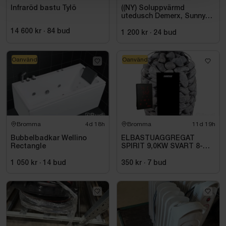
Infraröd bastu Tylö
((NY) Soluppvärmd
utedusch Demerx, Sunny
40-1
14 600 kr
·
84
bud
1 200 kr
·
24
bud
Oanvänd
Oanvänd
Bromma
4d 18h
Bromma
11d 19h
Bubbelbadkar Wellino
ELBASTUAGGREGAT
Rectangle
SPIRIT 9,0KW SVART 8-
14M3 HSP904MXV HARVIA
INKL. XENIO WIFI
1 050 kr
·
14
bud
350 kr
·
7
bud