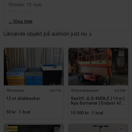
Storlek: 12-tum
Färg: rosa/vit
Justerbar sadelhöjd.
... Visa mer
Omonterad - monteringsanvisning medföljer.
Liknande objekt på auktion just nu
Mått emballage:
Längd ca 73 cm
Bredd ca 19 cm
Höjd ca 37 cm
Karlstad
4d 17h
Smedjebacken
4d 23h
12 st diskbackar
Saxlift JLG 4069LE | 14 m |
Nya Batterier | Endast 475
h
50 kr
·
1
bud
15 500 kr
·
1
bud
Philips