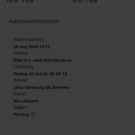
150 kr
·
4
bud
50 kr
·
1
bud
Auktionsinformation
Auktionsavslut
20 maj 2026 13:12
Visning
Efter ö.k. med hello@budi.se
Utlämning
Fredag 22 maj kl. 08 till 13
Adress
Linta Gårdsväg 5A Bromma
Export
Not allowed
Säljare
Företag