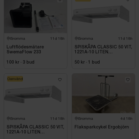
Bromma
11d 18h
Bromma
11d 18h
Luftflödesmätare
SPISKÅPA CLASSIC 50 VIT,
SwemaFlow 233
1221A-10 LITEN
VOLYMDEL
100 kr
·
3
bud
50 kr
·
1
bud
Oanvänd
Bromma
11d 18h
Bromma
4d 18h
SPISKÅPA CLASSIC 50 VIT,
Flaksparkcykel Ergobjörn
1221A-10 LITEN
VOLYMDEL