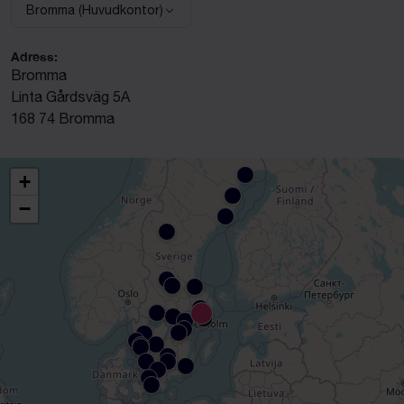
Bromma (Huvudkontor)
Välj anläggning:
Adress:
Bromma
Linta Gårdsväg 5A
168 74 Bromma
+
−