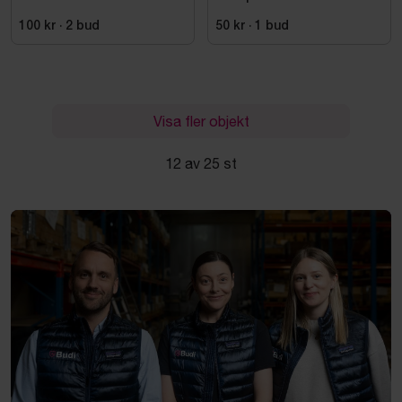
VOLYMDEL
100 kr
·
2
bud
50 kr
·
1
bud
Visa fler objekt
12 av 25 st