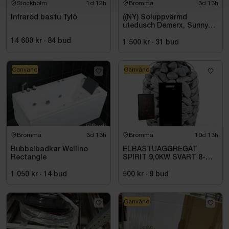
Stockholm
1d 12h
Bromma
3d 13h
Infraröd bastu Tylö
((NY) Soluppvärmd
utedusch Demerx, Sunny
40-1
14 600 kr
·
84
bud
1 500 kr
·
31
bud
Oanvänd
Oanvänd
Bromma
3d 13h
Bromma
10d 13h
Bubbelbadkar Wellino
ELBASTUAGGREGAT
Rectangle
SPIRIT 9,0KW SVART 8-
14M3 HSP904MXV HARVIA
INKL. XENIO WIFI
1 050 kr
·
14
bud
500 kr
·
9
bud
Oanvänd