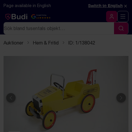
Hoppa till innehåll
Textbaserad (markdown) version av denna sida
×
Page available in English
Switch to English
Google Rating
4.5
Logga in
Sök
Sök
Auktioner
Hem & Fritid
ID: 1/138042
Föregående
Näst