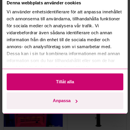
Denna webbplats använder cookies
Hur fungerar budmotorn?
Vi använder enhetsidentifierare för att anpassa innehållet
och annonserna till användarna, tillhandahålla funktioner
Kan jag ångra ett bud?
för sociala medier och analysera vår trafik. Vi
vidarebefordrar även sådana identifierare och annan
Kan ni frakta mina vunna objekt?
information från din enhet till de sociala medier och
annons- och analysföretag som vi samarbetar med.
Läs fler frågor och svar
Dessa kan i sin tur kombinera informationen med annan
information som du har tillhandahållit eller som de har
samlat in när du har använt deras tjänster.
Mer från samma kategori
Tillåt alla
Anpassa