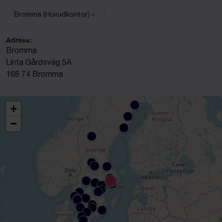
Bromma (Huvudkontor)
Välj anläggning:
Adress:
Bromma
Linta Gårdsväg 5A
168 74 Bromma
+
−