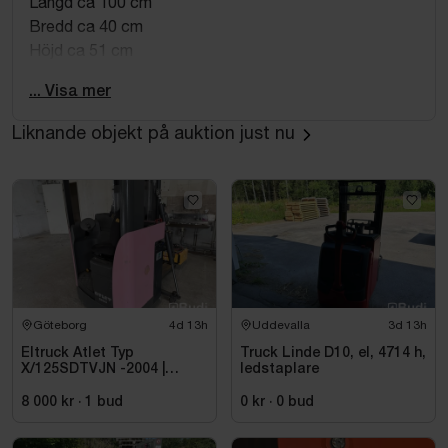
Längd ca 100 cm
Bredd ca 40 cm
Höjd ca 51 cm
Mått på emballage:
... Visa mer
Längd ca 103 cm
Liknande objekt på auktion just nu
Djup ca 32 cm
Höjd ca 45 cm
Produkten kan har skadat emballage.
Göteborg
4d 13h
Uddevalla
3d 13h
Eltruck Atlet Typ
Truck Linde D10, el, 4714 h,
X/125SDTVJN -2004 |
ledstaplare
Sittstaplare
8 000 kr
·
1
bud
0 kr
·
0
bud