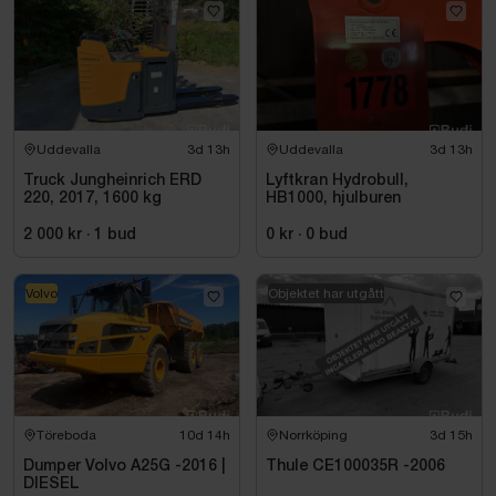
Uddevalla
3d 13h
Uddevalla
3d 13h
Truck Jungheinrich ERD
Lyftkran Hydrobull,
220, 2017, 1600 kg
HB1000, hjulburen
2 000 kr
·
1
bud
0 kr
·
0
bud
Volvo
Objektet har utgått
Töreboda
10d 14h
Norrköping
3d 15h
Dumper Volvo A25G -2016 |
Thule CE100035R -2006
DIESEL