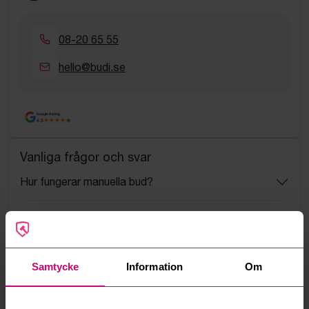
08-20 65 55
hello@budi.se
Google Rating
4.5
Vanliga frågor och svar
Hur fungerar manuella bud?
Vad innebär serviceavgift?
Vad är ett reservationspris?
Samtycke
Information
Om
Hur fungerar maxbud?