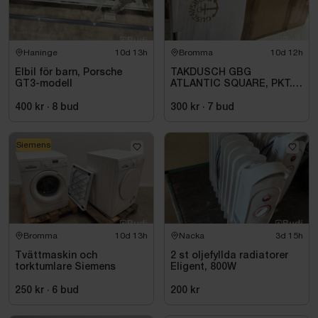
Haninge
10d 13h
Bromma
10d 12h
Elbil för barn, Porsche
TAKDUSCH GBG
GT3-modell
ATLANTIC SQUARE, PKT.
M.TERM BL 160C\/C,
KROM
400 kr
·
8
bud
300 kr
·
7
bud
Siemens
Bromma
10d 13h
Nacka
3d 15h
Tvättmaskin och
2 st oljefyllda radiatorer
torktumlare Siemens
Eligent, 800W
250 kr
·
6
bud
200 kr