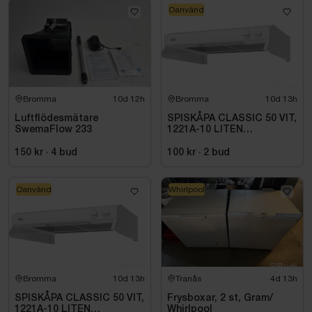
Oanvänd
Bromma
10d 12h
Bromma
10d 13h
Luftflödesmätare
SPISKÅPA CLASSIC 50 VIT,
SwemaFlow 233
1221A-10 LITEN
VOLYMDEL
150 kr
·
4
bud
100 kr
·
2
bud
Oanvänd
Whirlpool
Bromma
10d 13h
Tranås
4d 13h
SPISKÅPA CLASSIC 50 VIT,
Frysboxar, 2 st, Gram/
1221A-10 LITEN
Whirlpool