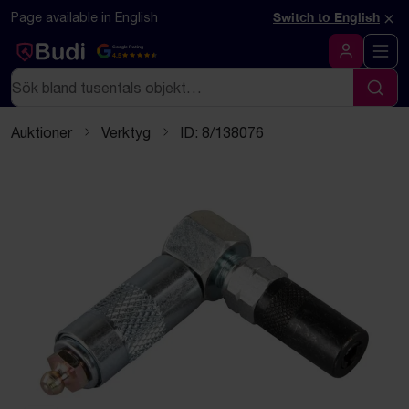
Hoppa till innehåll
Textbaserad (markdown) version av denna sida
×
Page available in English
Switch to English
Google Rating
4.5
Logga in
Sök
Sök
Auktioner
Verktyg
ID: 8/138076