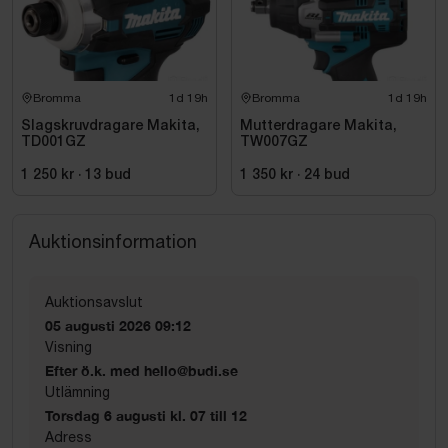
Bromma
1d 19h
Bromma
1d 19h
Slagskruvdragare Makita,
Mutterdragare Makita,
TD001GZ
TW007GZ
1 250 kr
·
13
bud
1 350 kr
·
24
bud
Auktionsinformation
Auktionsavslut
05 augusti 2026 09:12
Visning
Efter ö.k. med hello@budi.se
Utlämning
Torsdag 6 augusti kl. 07 till 12
Adress