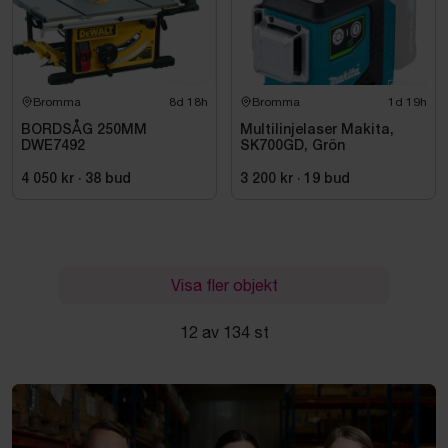
Bromma
8d 18h
Bromma
1d 19h
BORDSÅG 250MM
Multilinjelaser Makita,
DWE7492
SK700GD, Grön
4 050 kr
·
38
bud
3 200 kr
·
19
bud
Visa fler objekt
12 av 134 st