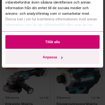
vidarebefordrar även sådana identifierare och annan
Milwaukee
Milwaukee
information från din enhet till de sociala medier och
annons- och analysföretag som vi samarbetar med.
Dessa kan i sin tur kombinera informationen med annan
information som du har tillhandahållit eller som de har
samlat in när du har använt deras tjänster.
Smedjebacken
1d 21h
Bromma
8d 18h
Tillåt alla
Batteridriven
Cirkelsåg och
avloppsrensmaskin
Mutterdragare Milwaukee
Milwaukee M18 FUEL M18
FSSM-121 | Oanvänd
5 050 kr
·
43
bud
2 200 kr
·
27
bud
Anpassa
Oanvänd
Oanvänd
Bromma
1d 19h
Bromma
1d 19h
Vinkelslip Makita,
Slagskruvdragare Makita,