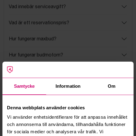
Vad innebär serviceavgift?
Vad är ett reservationspris?
Hur fungerar maxbud?
Hur fungerar budmotorn?
Kan jag ångra ett bud?
Samtycke
Information
Om
Kan ni frakta mina vunna objekt?
Läs fler frågor och svar
Denna webbplats använder cookies
Vi använder enhetsidentifierare för att anpassa innehållet
och annonserna till användarna, tillhandahålla funktioner
Mer från samma kategori
för sociala medier och analysera vår trafik. Vi