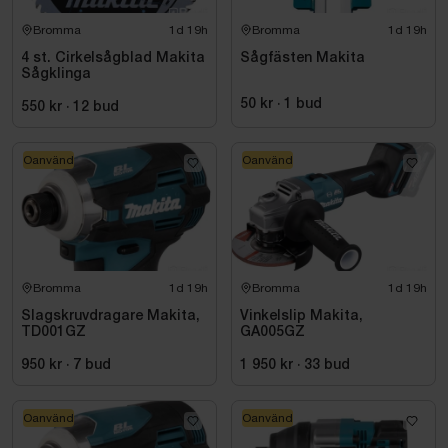
Bromma
1d 19h
Bromma
1d 19h
4 st. Cirkelsågblad Makita
Sågfästen Makita
Sågklinga
50 kr
·
1
bud
550 kr
·
12
bud
Oanvänd
Oanvänd
Bromma
1d 19h
Bromma
1d 19h
Slagskruvdragare Makita,
Vinkelslip Makita,
TD001GZ
GA005GZ
950 kr
·
7
bud
1 950 kr
·
33
bud
Oanvänd
Oanvänd