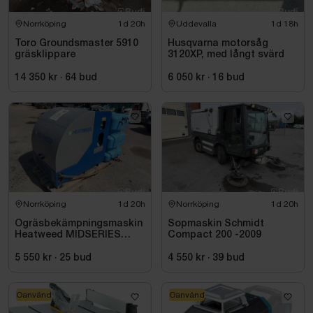
Norrköping
1d 20h
Uddevalla
1d 18h
Toro Groundsmaster 5910
Husqvarna motorsåg
gräsklippare
3120XP, med långt svärd
14 350 kr
·
64
bud
6 050 kr
·
16
bud
Norrköping
1d 20h
Norrköping
1d 20h
Ogräsbekämpningsmaskin
Sopmaskin Schmidt
Heatweed MIDSERIES
Compact 200 -2009
22/8, -2015
5 550 kr
·
25
bud
4 550 kr
·
39
bud
Oanvänd
Oanvänd