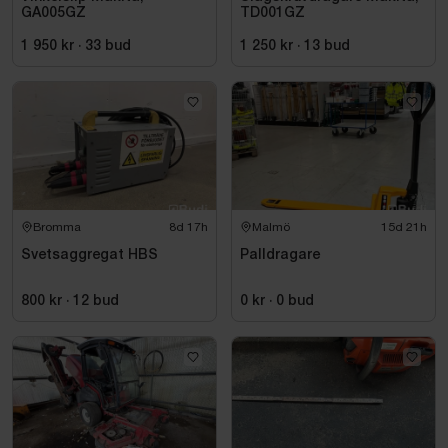
GA005GZ
TD001GZ
1 950 kr
·
33
bud
1 250 kr
·
13
bud
Bromma
8d 17h
Malmö
15d 21h
Svetsaggregat HBS
Palldragare
800 kr
·
12
bud
0 kr
·
0
bud