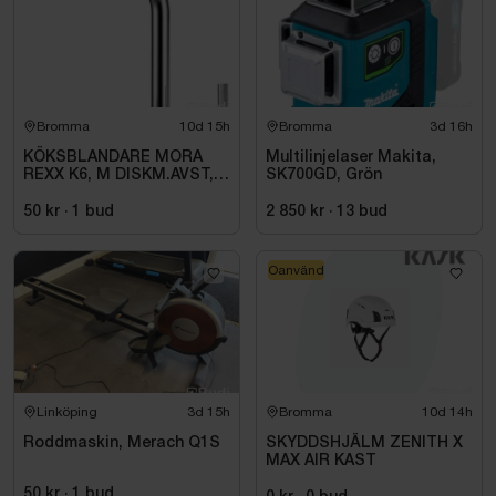
Bromma
10d 15h
Bromma
3d 16h
KÖKSBLANDARE MORA
Multilinjelaser Makita,
REXX K6, M DISKM.AVST,
SK700GD, Grön
KROM
50 kr
·
1
bud
2 850 kr
·
13
bud
Oanvänd
Linköping
3d 15h
Bromma
10d 14h
Roddmaskin, Merach Q1S
SKYDDSHJÄLM ZENITH X
MAX AIR KAST
50 kr
·
1
bud