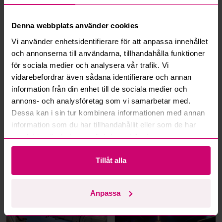
Vad är ett reservationspris?
Denna webbplats använder cookies
Hur fungerar maxbud?
Vi använder enhetsidentifierare för att anpassa innehållet
och annonserna till användarna, tillhandahålla funktioner
Hur fungerar budmotorn?
för sociala medier och analysera vår trafik. Vi
vidarebefordrar även sådana identifierare och annan
Kan jag ångra ett bud?
information från din enhet till de sociala medier och
annons- och analysföretag som vi samarbetar med.
Kan ni frakta mina vunna objekt?
Dessa kan i sin tur kombinera informationen med annan
information som du har tillhandahållit eller som de har
Läs fler frågor och svar
samlat in när du har använt deras tjänster.
Tillåt alla
Mer från samma kategori
Anpassa