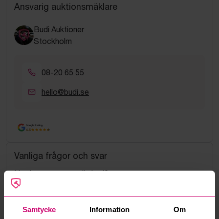
Ansvarig auktionsmäklare
Budi Auktioner
Stockholm
08-20 65 55
hello@budi.se
Google Rating
4.5
Vanliga frågor och svar
Hur fungerar manuella bud?
Vad innebär serviceavgift?
Samtycke
Information
Om