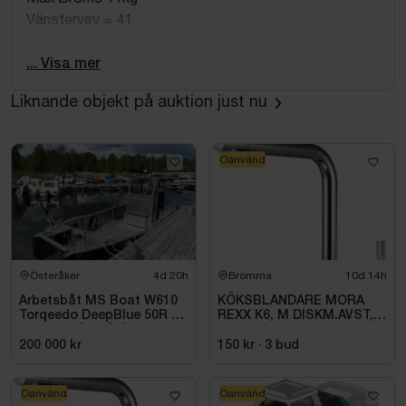
Vänstervev = 41
Originalförpackning medföljer ej.
... Visa mer
Liknande objekt på auktion just nu
Oanvänd
Österåker
4d 20h
Bromma
10d 14h
Arbetsbåt MS Boat W610
KÖKSBLANDARE MORA
Torqeedo DeepBlue 50R 50
REXX K6, M DISKM.AVST,
kW -2024 | Elbåt | 6,00
KROM
meter
200 000 kr
150 kr
·
3
bud
Oanvänd
Oanvänd