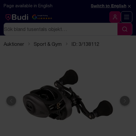
Hoppa till innehåll
Textbaserad (markdown) version av denna sida
×
Page available in English
Switch to English
Google Rating
4.5
Logga in
Sök
Sök
Auktioner
Sport & Gym
ID: 3/138112
Föregående
Näst