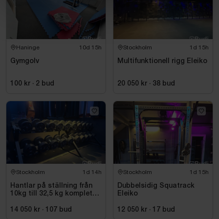
Haninge
10d 15h
Stockholm
1d 15h
Gymgolv
Multifunktionell rigg Eleiko
100 kr
·
2
bud
20 050 kr
·
38
bud
Stockholm
1d 14h
Stockholm
1d 15h
Hantlar på ställning från
Dubbelsidig Squatrack
10kg till 32,5 kg komplett
Eleiko
set
14 050 kr
·
107
bud
12 050 kr
·
17
bud