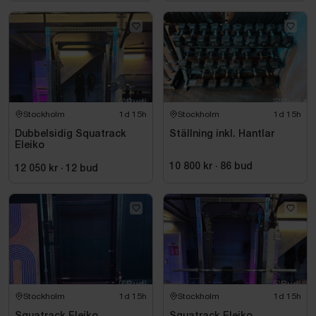
Stockholm
1d 15h
Stockholm
1d 15h
Dubbelsidig Squatrack
Ställning inkl. Hantlar
Eleiko
10 800 kr
·
86
bud
12 050 kr
·
12
bud
Stockholm
1d 15h
Stockholm
1d 15h