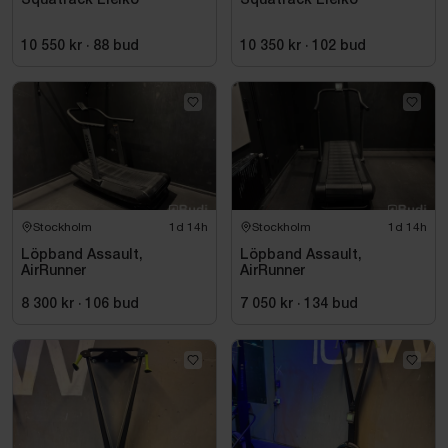
Squatrack Eleiko
Squatrack Eleiko
10 550 kr
·
88
bud
10 350 kr
·
102
bud
Stockholm
1d 14h
Stockholm
1d 14h
Löpband Assault,
Löpband Assault,
AirRunner
AirRunner
8 300 kr
·
106
bud
7 050 kr
·
134
bud