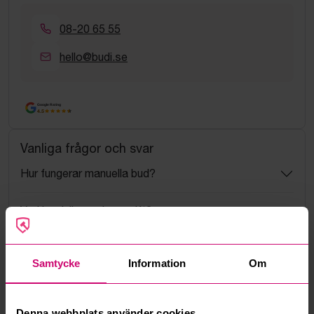
08-20 65 55
hello@budi.se
Google Rating
4.5
Vanliga frågor och svar
Hur fungerar manuella bud?
Vad innebär serviceavgift?
Vad är ett reservationspris?
Samtycke
Information
Om
Hur fungerar maxbud?
Denna webbplats använder cookies