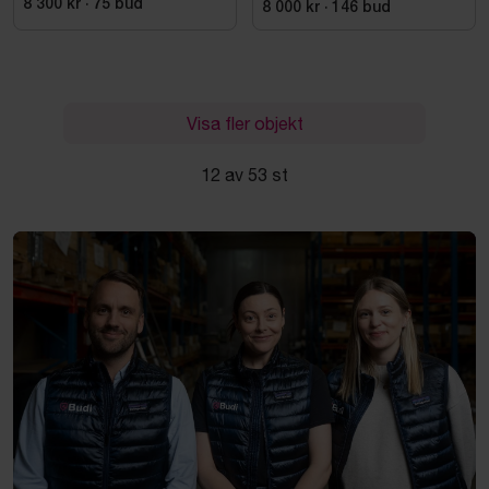
8 300 kr
·
75
bud
8 000 kr
·
146
bud
Visa fler objekt
12 av 53 st