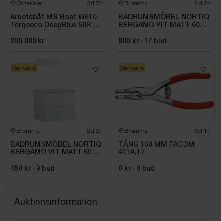
Österåker
3d 7h
Bromma
2d 2h
Arbetsbåt MS Boat W610
BADRUMSMÖBEL NORTIQ
Torqeedo DeepBlue 50R 50
BERGAMO VIT MATT 60
kW -2024 | Elbåt | 6,00
CM
meter
200 000 kr
800 kr
·
17
bud
Oanvänd
Oanvänd
Bromma
2d 2h
Bromma
9d 1h
BADRUMSMÖBEL NORTIQ
TÅNG 150 MM FACOM
BERGAMO VIT MATT 60
411A.17
CM
450 kr
·
9
bud
0 kr
·
0
bud
Auktionsinformation