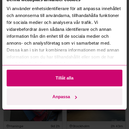
Hur fungerar budmotorn?
Vi använder enhetsidentifierare för att anpassa innehållet
och annonserna till användarna, tillhandahålla funktioner
Kan jag ångra ett bud?
för sociala medier och analysera vår trafik. Vi
vidarebefordrar även sådana identifierare och annan
Kan ni frakta mina vunna objekt?
information från din enhet till de sociala medier och
annons- och analysföretag som vi samarbetar med.
Läs fler frågor och svar
Dessa kan i sin tur kombinera informationen med annan
information som du har tillhandahållit eller som de har
samlat in när du har använt deras tjänster.
Mer från samma kategori
Tillåt alla
Anpassa
Haninge
9d 2h
Stockholm
2h 43m