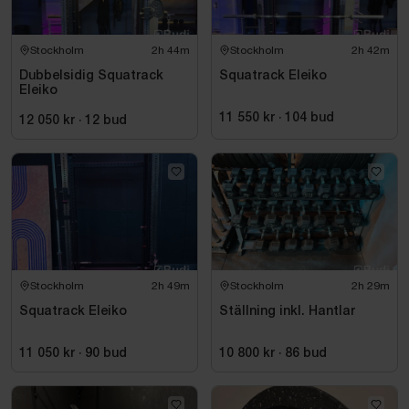
Stockholm
2h 44m
Stockholm
2h 42m
Dubbelsidig Squatrack
Squatrack Eleiko
Eleiko
11 550 kr
·
104
bud
12 050 kr
·
12
bud
Stockholm
2h 49m
Stockholm
2h 29m
Squatrack Eleiko
Ställning inkl. Hantlar
11 050 kr
·
90
bud
10 800 kr
·
86
bud