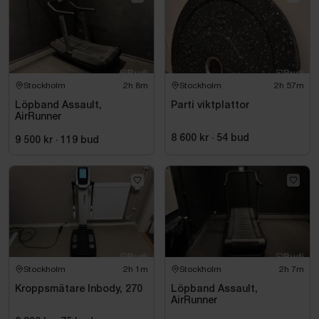
Stockholm
2h 8m
Stockholm
2h 57m
Löpband Assault,
Parti viktplattor
AirRunner
8 600 kr
·
54
bud
9 500 kr
·
119
bud
Stockholm
2h 1m
Stockholm
2h 7m
Kroppsmätare Inbody, 270
Löpband Assault,
AirRunner