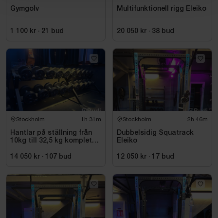
Gymgolv
Multifunktionell rigg Eleiko
1 100 kr
·
21
bud
20 050 kr
·
38
bud
Stockholm
1h 31m
Stockholm
2h 46m
Hantlar på ställning från
Dubbelsidig Squatrack
10kg till 32,5 kg komplett
Eleiko
set
14 050 kr
·
107
bud
12 050 kr
·
17
bud