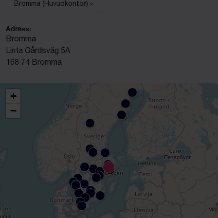
Bromma (Huvudkontor)
Välj anläggning:
Adress:
Bromma
Linta Gårdsväg 5A
168 74 Bromma
+
−