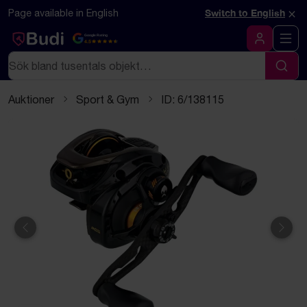
Hoppa till innehåll
Textbaserad (markdown) version av denna sida
×
Page available in English
Switch to English
Google Rating
4.5
Logga in
Sök
Sök
Auktioner
Sport & Gym
ID: 6/138115
Föregående
Näst