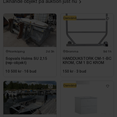
Liknande objekt på auktion just nu
Oanvänd
Norrköping
2d 3h
Bromma
9d 1h
Sopvals Holms SU 2,15
HANDDUKSTORK CM-1-BC
(rep-objekt)
KROM, CM 1 BC KROM
10 500 kr
·
16
bud
150 kr
·
3
bud
Oanvänd