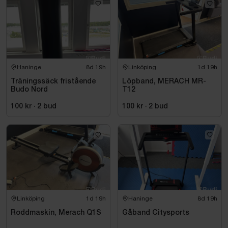
Haninge
8d 19h
Linköping
1d 19h
Träningssäck fristående
Löpband, MERACH MR-
Budo Nord
T12
100 kr
·
2
bud
100 kr
·
2
bud
Linköping
1d 19h
Haninge
8d 19h
Roddmaskin, Merach Q1S
Gåband Citysports