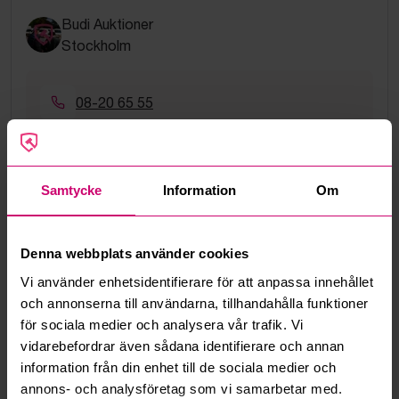
Budi Auktioner
Stockholm
08-20 65 55
hello@budi.se
Samtycke
Information
Om
Google Rating
4.5
Vanliga frågor och svar
Denna webbplats använder cookies
Vi använder enhetsidentifierare för att anpassa innehållet
Hur fungerar manuella bud?
och annonserna till användarna, tillhandahålla funktioner
för sociala medier och analysera vår trafik. Vi
Vad innebär serviceavgift?
vidarebefordrar även sådana identifierare och annan
information från din enhet till de sociala medier och
Vad är ett reservationspris?
annons- och analysföretag som vi samarbetar med.