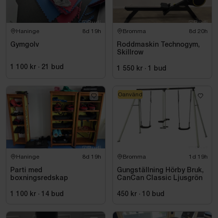
Haninge
8d 19h
Bromma
8d 20h
Gymgolv
Roddmaskin Technogym,
Skillrow
1 100 kr
·
21
bud
1 550 kr
·
1
bud
Oanvänd
Haninge
8d 19h
Bromma
1d 19h
Parti med
Gungställning Hörby Bruk,
boxningsredskap
CanCan Classic Ljusgrön
1 100 kr
·
14
bud
450 kr
·
10
bud