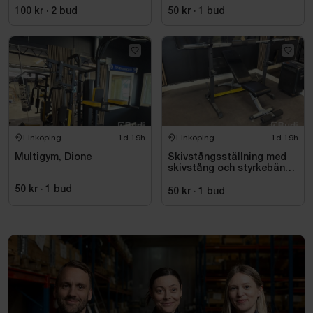
100 kr
·
2
bud
50 kr
·
1
bud
Linköping
1d 19h
Linköping
1d 19h
Multigym, Dione
Skivstångsställning med
skivstång och styrkebänk
Leike
50 kr
·
1
bud
50 kr
·
1
bud