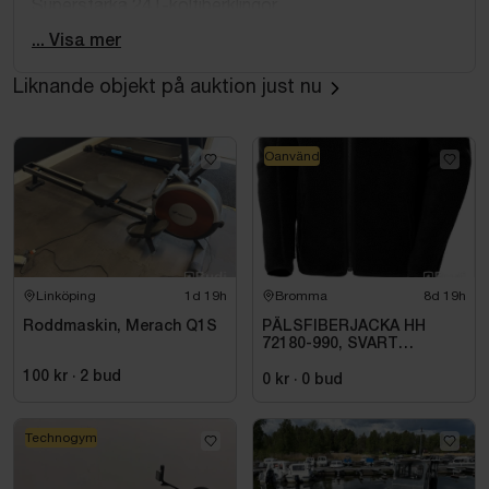
Superstarka 24T-kolfiberklingor
Tåliga tvåbenta spöringar
... Visa mer
Kraftigt men lätt rullfäste
EVA-handtag
Liknande objekt på auktion just nu
Krokhållare
Kastvikt: 40-140 g.
Oanvänd
Längd fot: 8’4”
Orginalförpackning medföljer ej.
Linköping
1d 19h
Bromma
8d 19h
Roddmaskin, Merach Q1S
PÄLSFIBERJACKA HH
72180-990, SVART
HERITAGE. STL 4XL
100 kr
·
2
bud
0 kr
·
0
bud
Technogym