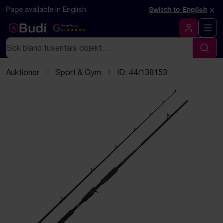
Hoppa till innehåll
Textbaserad (markdown) version av denna sida
×
Page available in English
Switch to English
Google Rating
4.5
Logga in
Sök
Sök
Auktioner
Sport & Gym
ID: 44/138153