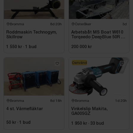
Bromma
8d 20h
Österåker
3d
Roddmaskin Technogym,
Arbetsbåt MS Boat W610
Skillrow
Torqeedo DeepBlue 50R 50
kW -2024 | Elbåt | 6,00
meter
1 550 kr
·
1
bud
200 000 kr
Oanvänd
Bromma
8d 18h
Bromma
1d 20h
4 st. Värmefläktar
Vinkelslip Makita,
GA005GZ
50 kr
·
1
bud
1 950 kr
·
33
bud