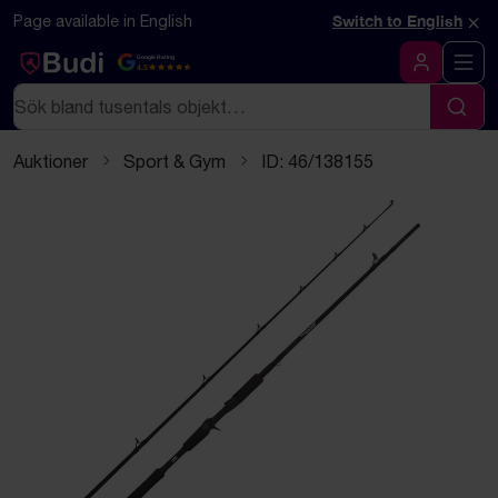
Hoppa till innehåll
Textbaserad (markdown) version av denna sida
×
Page available in English
Switch to English
Google Rating
4.5
Logga in
Sök
Sök
Auktioner
Sport & Gym
ID: 46/138155