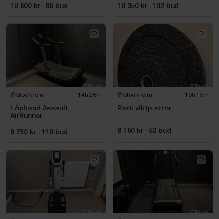
10 800 kr
·
86
bud
10 350 kr
·
102
bud
Stockholm
14h 26m
Stockholm
15h 15m
Löpband Assault,
Parti viktplattor
AirRunner
8 150 kr
·
52
bud
8 750 kr
·
110
bud