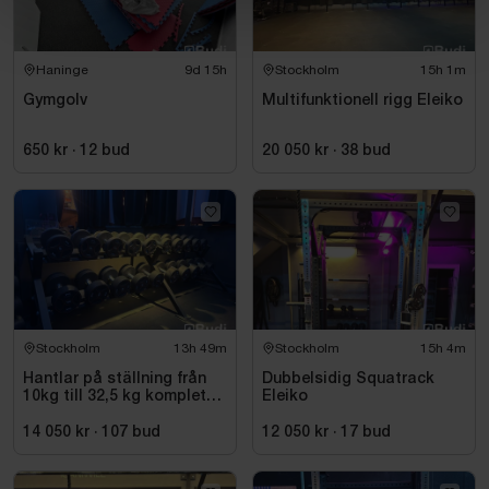
Haninge
9d 15h
Stockholm
15h 1m
Gymgolv
Multifunktionell rigg Eleiko
650 kr
·
12
bud
20 050 kr
·
38
bud
Stockholm
13h 49m
Stockholm
15h 4m
Hantlar på ställning från
Dubbelsidig Squatrack
10kg till 32,5 kg komplett
Eleiko
set
14 050 kr
·
107
bud
12 050 kr
·
17
bud