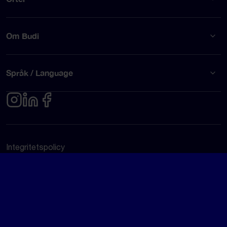
Om Budi
Språk / Language
Integritetspolicy
Användarvillkor
© Budi AB 2026
Google Rating