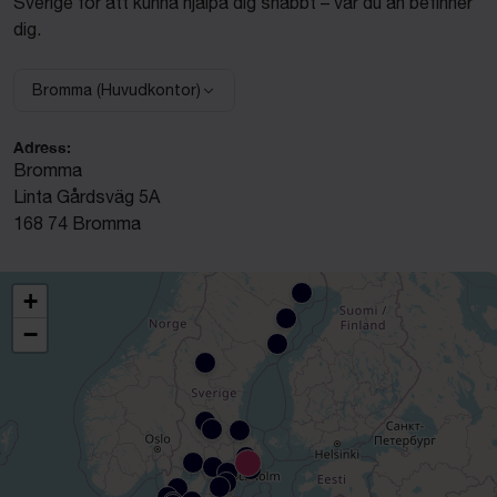
Sverige för att kunna hjälpa dig snabbt – var du än befinner
dig.
Bromma (Huvudkontor)
Välj anläggning:
Adress:
Bromma
Linta Gårdsväg 5A
168 74 Bromma
+
−