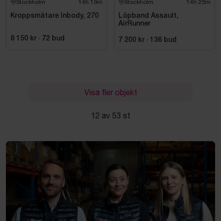
Stockholm
14h 19m
Stockholm
14h 25m
Kroppsmätare Inbody, 270
Löpband Assault,
AirRunner
8 150 kr
·
72
bud
7 200 kr
·
136
bud
Visa fler objekt
12 av 53 st