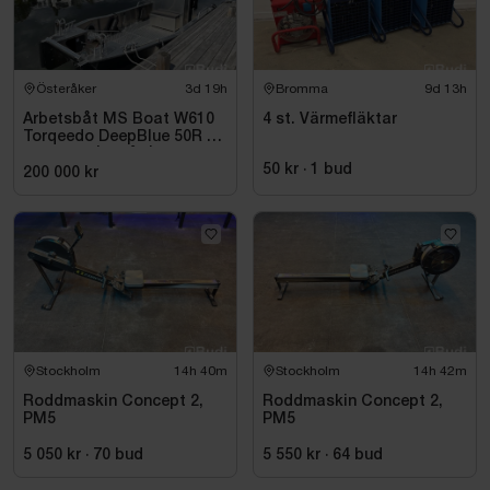
Österåker
3d 19h
Bromma
9d 13h
Arbetsbåt MS Boat W610
4 st. Värmefläktar
Torqeedo DeepBlue 50R 50
kW -2024 | Elbåt | 6,00
50 kr
·
1
bud
meter
200 000 kr
Stockholm
14h 40m
Stockholm
14h 42m
Roddmaskin Concept 2,
Roddmaskin Concept 2,
PM5
PM5
5 050 kr
·
70
bud
5 550 kr
·
64
bud