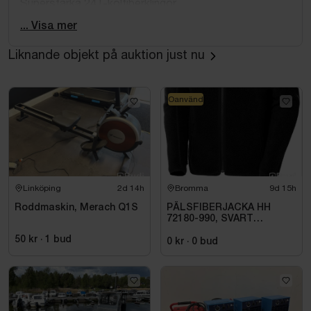
Superstarka 24T-kolfiberklingor
Tåliga tvåbenta spöringar
... Visa mer
Kraftigt men lätt rullfäste
EVA-handtag
Liknande objekt på auktion just nu
Krokhållare
Kastvikt: 30-110 g.
Oanvänd
Längd fot: 8’4”
Orginalförpackning medföljer ej.
Linköping
2d 14h
Bromma
9d 15h
Roddmaskin, Merach Q1S
PÄLSFIBERJACKA HH
72180-990, SVART
HERITAGE. STL 4XL
50 kr
·
1
bud
0 kr
·
0
bud