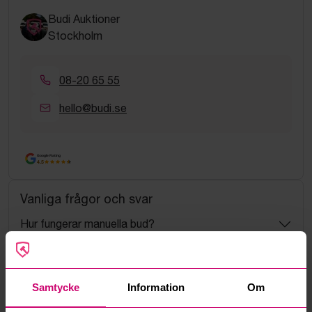
Budi Auktioner
Stockholm
08-20 65 55
hello@budi.se
Google Rating
4.5
Vanliga frågor och svar
Hur fungerar manuella bud?
Vad innebär serviceavgift?
Samtycke
Information
Om
Vad är ett reservationspris?