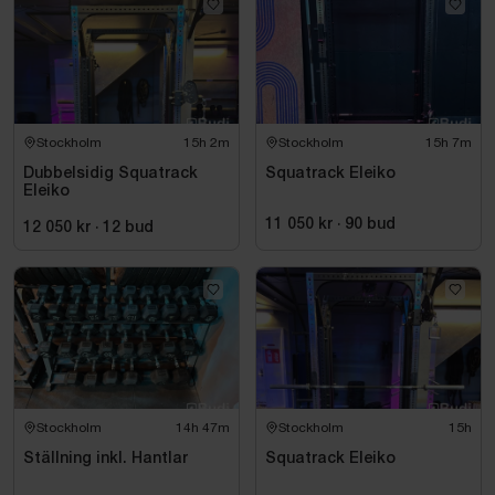
Stockholm
15h 2m
Stockholm
15h 7m
Dubbelsidig Squatrack
Squatrack Eleiko
Eleiko
11 050 kr
·
90
bud
12 050 kr
·
12
bud
Stockholm
14h 47m
Stockholm
15h
Ställning inkl. Hantlar
Squatrack Eleiko