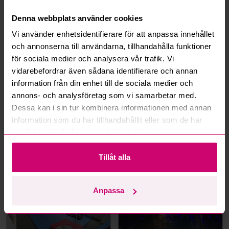
Hur fungerar maxbud?
Denna webbplats använder cookies
Vi använder enhetsidentifierare för att anpassa innehållet
Hur fungerar budmotorn?
och annonserna till användarna, tillhandahålla funktioner
för sociala medier och analysera vår trafik. Vi
Kan jag ångra ett bud?
vidarebefordrar även sådana identifierare och annan
information från din enhet till de sociala medier och
annons- och analysföretag som vi samarbetar med.
Kan ni frakta mina vunna objekt?
Dessa kan i sin tur kombinera informationen med annan
information som du har tillhandahållit eller som de har
Läs fler frågor och svar
samlat in när du har använt deras tjänster.
Tillåt alla
Mer från samma kategori
Anpassa