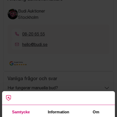
Budi Auktioner
Stockholm
08-20 65 55
hello@budi.se
Google Rating
4.5
Vanliga frågor och svar
Hur fungerar manuella bud?
Vad innebär serviceavgift?
Samtycke
Information
Om
Vad är ett reservationspris?