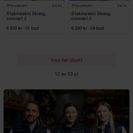
Stockholm
2d 1h
Stockholm
2d 1h
Stakmaskin Skierg,
Stakmaskin Skierg,
concept 2
concept 2
6 500 kr
·
51
bud
6 200 kr
·
54
bud
Visa fler objekt
12 av 53 st