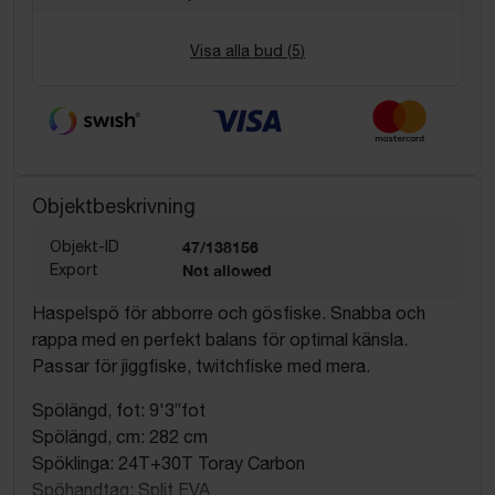
Visa alla bud (
5
)
Objektbeskrivning
Objekt-ID
47/138156
Export
Not allowed
Haspelspö för abborre och gösfiske. Snabba och
rappa med en perfekt balans för optimal känsla.
Passar för jiggfiske, twitchfiske med mera.
Spölängd, fot: 9'3”fot
Spölängd, cm: 282 cm
Spöklinga: 24T+30T Toray Carbon
Spöhandtag: Split EVA