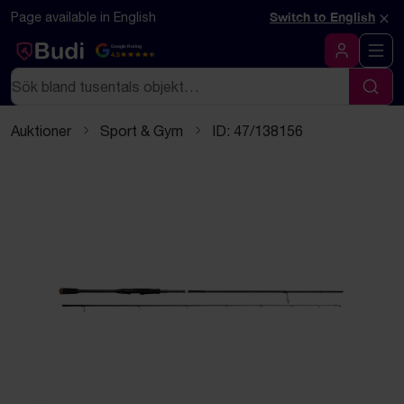
Hoppa till innehåll
Textbaserad (markdown) version av denna sida
×
Page available in English
Switch to English
Google Rating
4.5
Logga in
Sök
Sök
Auktioner
Sport & Gym
ID: 47/138156