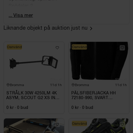
Spödelar: 2
Kastvikt, min: 8 gram
... Visa mer
Kastvikt, max: 28 gram
Liknande objekt på auktion just nu
Originalförpackning medföljer ej.
Oanvänd
Oanvänd
Bromma
11d 1h
Bromma
11d 1h
STRÅLK 30W 4250LM 4K
PÄLSFIBERJACKA HH
ASYM, SCOUT G2 XS INKL
72180-990, SVART
0,5M ARM
HERITAGE. STL 4XL
0 kr
·
0
bud
0 kr
·
0
bud
Oanvänd