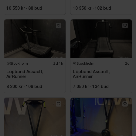
10 550 kr
·
88
bud
10 350 kr
·
102
bud
Stockholm
2d 1h
Stockholm
2d
Löpband Assault,
Löpband Assault,
AirRunner
AirRunner
8 300 kr
·
106
bud
7 050 kr
·
134
bud