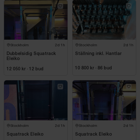
Stockholm
2d 1h
Stockholm
2d 1h
Dubbelsidig Squatrack
Ställning inkl. Hantlar
Eleiko
10 800 kr
·
86
bud
12 050 kr
·
12
bud
Stockholm
2d 1h
Stockholm
2d 1h
Squatrack Eleiko
Squatrack Eleiko