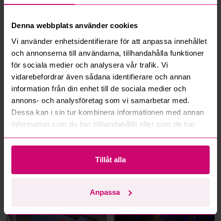
Hur fungerar maxbud?
Denna webbplats använder cookies
Vi använder enhetsidentifierare för att anpassa innehållet
Hur fungerar budmotorn?
och annonserna till användarna, tillhandahålla funktioner
för sociala medier och analysera vår trafik. Vi
Kan jag ångra ett bud?
vidarebefordrar även sådana identifierare och annan
information från din enhet till de sociala medier och
annons- och analysföretag som vi samarbetar med.
Kan ni frakta mina vunna objekt?
Dessa kan i sin tur kombinera informationen med annan
information som du har tillhandahållit eller som de har
Läs fler frågor och svar
samlat in när du har använt deras tjänster.
Tillåt alla
Mer från samma kategori
Anpassa