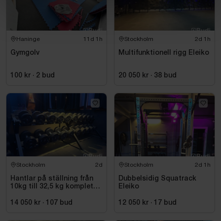
Haninge
11d 1h
Stockholm
2d 1h
Gymgolv
Multifunktionell rigg Eleiko
100 kr
·
2
bud
20 050 kr
·
38
bud
Stockholm
2d
Stockholm
2d 1h
Hantlar på ställning från
Dubbelsidig Squatrack
10kg till 32,5 kg komplett
Eleiko
set
14 050 kr
·
107
bud
12 050 kr
·
17
bud