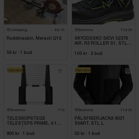
Linköping
4d 1h
Bromma
11d 2h
Roddmaskin, Merach Q1S
SKYDDSSKO SIEVI 52378
AIR, R2 ROLLER S1. STL
43
50 kr
·
1
bud
100 kr
·
2
bud
Oanvänd
Oanvänd
Bromma
11d
Bromma
11d 2h
TELESKOPSTEGE
PÄLSFIBERJACKA 8021
TELESTEPS PRIME, 4.1M
SVART. STL L
M UTFÄLLBAR
STABILISATOR
900 kr
·
1
bud
50 kr
·
1
bud