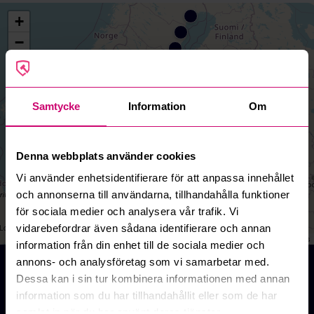
+
−
Samtycke
Information
Om
Denna webbplats använder cookies
Vi använder enhetsidentifierare för att anpassa innehållet
och annonserna till användarna, tillhandahålla funktioner
för sociala medier och analysera vår trafik. Vi
vidarebefordrar även sådana identifierare och annan
Leaflet
|
©
OpenStreetMap
contributors
information från din enhet till de sociala medier och
annons- och analysföretag som vi samarbetar med.
Auktioner online - Köp och Sälj
Dessa kan i sin tur kombinera informationen med annan
Här på Budi.se finns mängder av auktioner på nätet
information som du har tillhandahållit eller som de har
inom allt från entreprenad, fordon, design och konst,
samlat in när du har använt deras tjänster.