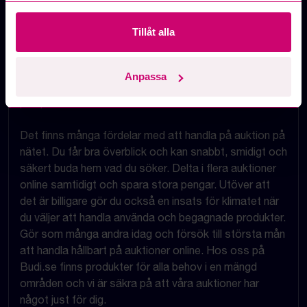
IT och datorer, lastbilar, verktyg, maskiner,
musikutrustning, möbler och inredning, restaurang,
Tillåt alla
sport, gym och mycket mer. Hos oss kan du fynda
produkter från kända varumärken och göra bra affärer.
Besök oss innan du köper nytt, chansen är stor att vi
Anpassa
har en auktion med exakt samma vara till ett bättre
pris på våra auktioner online.
Det finns många fördelar med att handla på auktion på
nätet. Du får bra överblick och kan snabbt, smidigt och
säkert buda hem vad du söker. Delta i flera auktioner
online samtidigt och spara stora pengar. Utöver att
det är billigare gör du också en insats för klimatet när
du väljer att handla använda och begagnade produkter.
Gör som många andra idag och försök till största mån
att handla hållbart på auktioner online. Hos oss på
Budi.se finns produkter för alla behov i en mängd
områden och vi är säkra på att våra auktioner har
något just för dig.