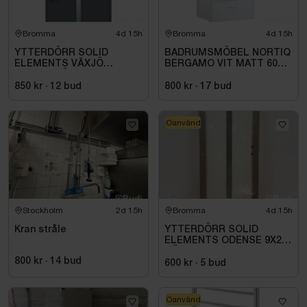
Bromma
4d 15h
Bromma
4d 15h
YTTERDÖRR SOLID
BADRUMSMÖBEL NORTIQ
ELEMENTS VÄXJÖ
BERGAMO VIT MATT 60
M10X21 HÖGER ANTRACIT
CM
850 kr
·
12
bud
800 kr
·
17
bud
Oanvänd
Stockholm
2d 15h
Bromma
4d 15h
Kran stråle
YTTERDÖRR SOLID
ELEMENTS ODENSE 9X21
HÖGER VIT
800 kr
·
14
bud
600 kr
·
5
bud
Oanvänd