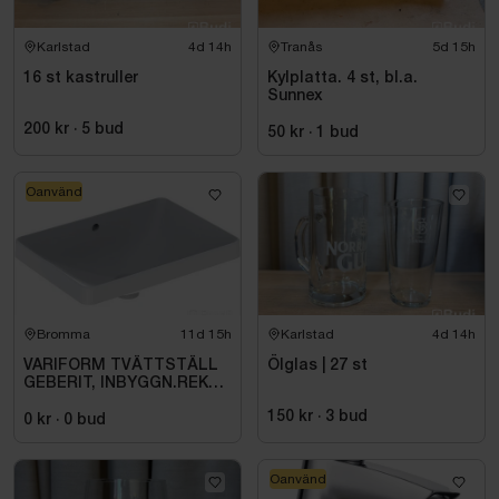
Karlstad
4d 14h
Tranås
5d 15h
16 st kastruller
Kylplatta. 4 st, bl.a.
Sunnex
200 kr
·
5
bud
50 kr
·
1
bud
Oanvänd
Bromma
11d 15h
Karlstad
4d 14h
VARIFORM TVÄTTSTÄLL
Ölglas | 27 st
GEBERIT, INBYGGN.REKT
B=55.T=40.VIT\/KT
150 kr
·
3
bud
0 kr
·
0
bud
Oanvänd