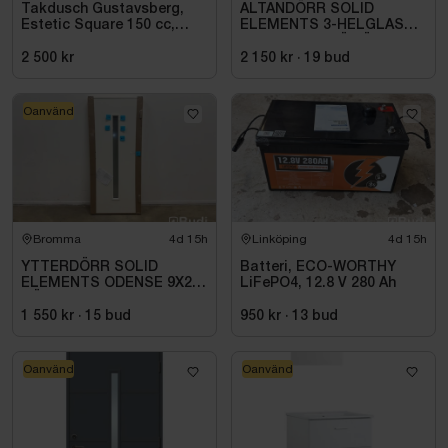
Takdusch Gustavsberg,
ALTANDÖRR SOLID
Estetic Square 150 cc,
ELEMENTS 3-HELGLAS
mattsvart
VHED 9X21 TRÄ VÄNSTER
2 500 kr
2 150 kr
·
19
bud
Oanvänd
Bromma
4d 15h
Linköping
4d 15h
YTTERDÖRR SOLID
Batteri, ECO-WORTHY
ELEMENTS ODENSE 9X20
LiFePO4, 12.8 V 280 Ah
HÖGER VIT
1 550 kr
·
15
bud
950 kr
·
13
bud
Oanvänd
Oanvänd