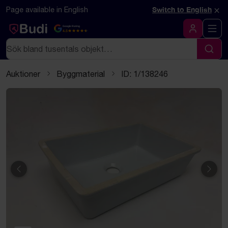
Hoppa till innehåll
Textbaserad (markdown) version av denna sida
×
Page available in English
Switch to English
Google Rating
4.5
Logga in
Sök
Sök
Auktioner
Byggmaterial
ID: 1/138246
Föregående
Näst