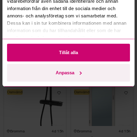
vidarebefordrar även sådana identifierare och annan
information från din enhet till de sociala medier och
Oanvänd
Oanvänd
annons- och analysföretag som vi samarbetar med.
Dessa kan i sin tur kombinera informationen med annan
information som du har tillhandahållit eller som de har
samlat in när du har använt deras tjänster.
Tillåt alla
Bromma
4d 15h
Bromma
11d 15h
Takdusch Gustavsberg,
FÖRBRÄNNINGSTOALETT
Estetic Square 150 cc,
SUNWIND EL-DORADO
mattsvart
PLUS
Anpassa
2 550 kr
·
1
bud
3 150 kr
·
7
bud
Oanvänd
Oanvänd
Bromma
4d 15h
Bromma
4d 15h