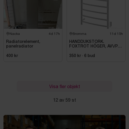
Nacka
4d 17h
Bromma
11d 15h
Radiatorelement,
HANDDUKSTORK.
panelradiator
FOXTROT HÖGER, AV\/PÅ
KNAPP. 80W \/IP44\/230V
400 kr
350 kr
·
6
bud
Visa fler objekt
12 av 59 st