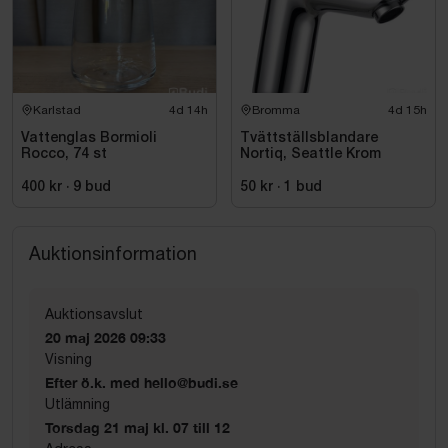
Karlstad
4d 14h
Bromma
4d 15h
Vattenglas Bormioli
Tvättställsblandare
Rocco, 74 st
Nortiq, Seattle Krom
400 kr
·
9
bud
50 kr
·
1
bud
Auktionsinformation
Auktionsavslut
20 maj 2026 09:33
Visning
Efter ö.k. med hello@budi.se
Utlämning
Torsdag 21 maj kl. 07 till 12