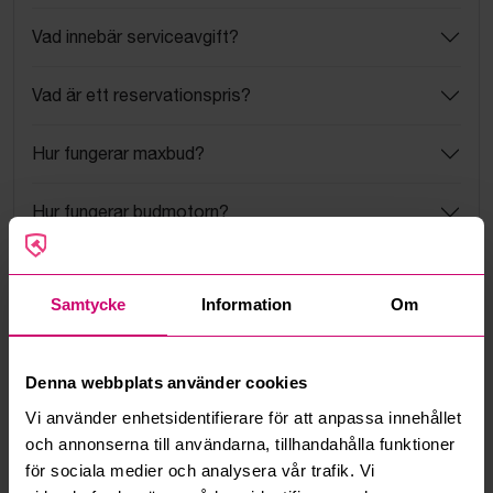
Vad innebär serviceavgift?
Vad är ett reservationspris?
Hur fungerar maxbud?
Hur fungerar budmotorn?
Kan jag ångra ett bud?
Samtycke
Information
Om
Kan ni frakta mina vunna objekt?
Läs fler frågor och svar
Denna webbplats använder cookies
Vi använder enhetsidentifierare för att anpassa innehållet
och annonserna till användarna, tillhandahålla funktioner
Mer från samma kategori
för sociala medier och analysera vår trafik. Vi