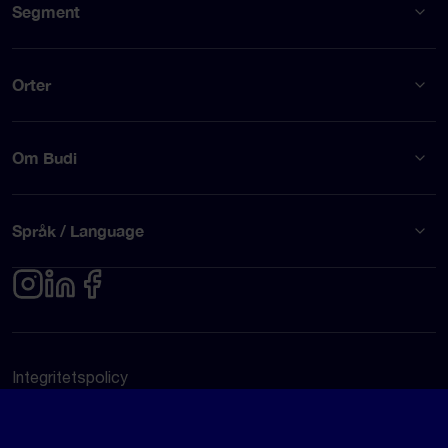
Segment
Orter
Om Budi
Språk / Language
Integritetspolicy
Användarvillkor
© Budi AB 2026