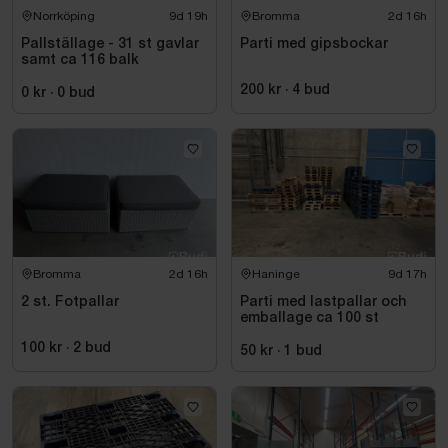
Norrköping
9d 19h
Bromma
2d 16h
Pallställage - 31 st gavlar
Parti med gipsbockar
samt ca 116 balk
200 kr
·
4
bud
0 kr
·
0
bud
Bromma
2d 16h
Haninge
9d 17h
2 st. Fotpallar
Parti med lastpallar och
emballage ca 100 st
100 kr
·
2
bud
50 kr
·
1
bud