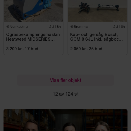
Norrköping
2d 18h
Bromma
2d 16h
Ogräsbekämpningsmaskin
Kap- och gersåg Bosch,
Heatweed MIDSERIES
GCM 8 SJL inkl. sågbock
22/8, -2015
Bosch, GTA 2500
3 200 kr
·
17
bud
2 050 kr
·
35
bud
Visa fler objekt
12 av 124 st