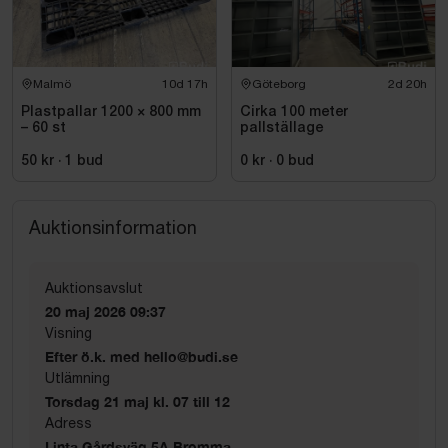
Malmö
10d 17h
Göteborg
2d 20h
Plastpallar 1200 × 800 mm
Cirka 100 meter
– 60 st
pallställage
50 kr
·
1
bud
0 kr
·
0
bud
Auktionsinformation
Auktionsavslut
20 maj 2026 09:37
Visning
Efter ö.k. med hello@budi.se
Utlämning
Torsdag 21 maj kl. 07 till 12
Adress
Linta Gårdsväg 5A Bromma