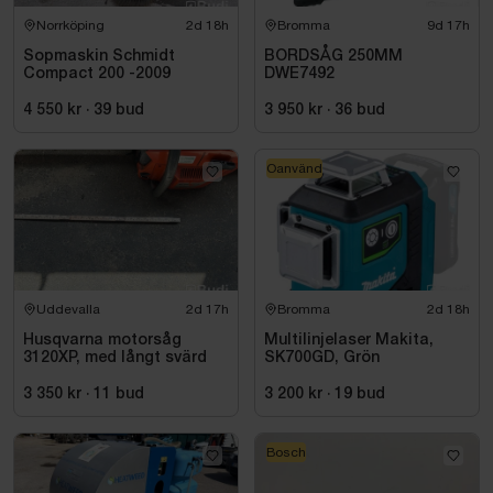
Norrköping
2d 18h
Bromma
9d 17h
Sopmaskin Schmidt
BORDSÅG 250MM
Compact 200 -2009
DWE7492
4 550 kr
·
39
bud
3 950 kr
·
36
bud
Oanvänd
Uddevalla
2d 17h
Bromma
2d 18h
Husqvarna motorsåg
Multilinjelaser Makita,
3120XP, med långt svärd
SK700GD, Grön
3 350 kr
·
11
bud
3 200 kr
·
19
bud
Bosch