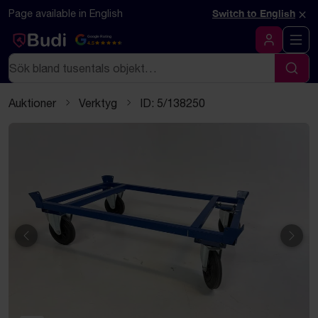
Hoppa till innehåll
Textbaserad (markdown) version av denna sida
×
Page available in English
Switch to English
Google Rating
4.5
Logga in
Sök
Sök
Auktioner
Verktyg
ID: 5/138250
Föregående
Näst