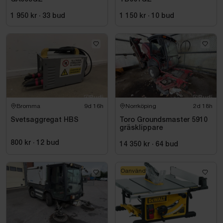
1 950 kr
·
33
bud
1 150 kr
·
10
bud
Bromma
9d 16h
Norrköping
2d 18h
Svetsaggregat HBS
Toro Groundsmaster 5910
gräsklippare
800 kr
·
12
bud
14 350 kr
·
64
bud
Oanvänd