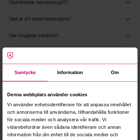
Vad innebär serviceavgift?
Vad är ett reservationspris?
Hur fungerar maxbud?
Hur fungerar budmotorn?
Kan jag ångra ett bud?
Samtycke
Information
Om
Kan ni frakta mina vunna objekt?
Denna webbplats använder cookies
Läs fler frågor och svar
Vi använder enhetsidentifierare för att anpassa innehållet
och annonserna till användarna, tillhandahålla funktioner
för sociala medier och analysera vår trafik. Vi
Mer från samma kategori
vidarebefordrar även sådana identifierare och annan
information från din enhet till de sociala medier och