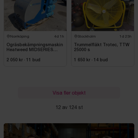
Norrköping
4d 1h
Stockholm
1d 23h
Ogräsbekämpningsmaskin
Trummelfläkt Trotec, TTW
Heatweed MIDSERIES
25000 s
22/8, -2015
2 050 kr
·
11
bud
1 650 kr
·
14
bud
Visa fler objekt
12 av 124 st