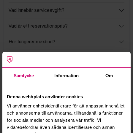
Vad innebär serviceavgift?
Vad är ett reservationspris?
Hur fungerar maxbud?
Hur fungerar budmotorn?
Kan jag ångra ett bud?
Samtycke
Information
Om
Kan ni frakta mina vunna objekt?
Denna webbplats använder cookies
Läs fler frågor och svar
Vi använder enhetsidentifierare för att anpassa innehållet
och annonserna till användarna, tillhandahålla funktioner
för sociala medier och analysera vår trafik. Vi
Mer från samma kategori
vidarebefordrar även sådana identifierare och annan