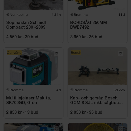
Norrköping
4d 1h
Bromma
11d
Sopmaskin Schmidt
BORDSÅG 250MM
Compact 200 -2009
DWE7492
4 550 kr
·
39
bud
3 950 kr
·
36
bud
Oanvänd
Bosch
Bromma
4d
Bromma
3d 22h
Multilinjelaser Makita,
Kap- och gersåg Bosch,
SK700GD, Grön
GCM 8 SJL inkl. sågbock
Bosch, GTA 2500
2 850 kr
·
13
bud
2 050 kr
·
35
bud