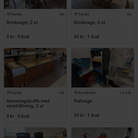
Tranås
5d
Tranås
5d
Brickvagn, 2 st
Brickvagn, 2 st
0 kr
·
0
bud
50 kr
·
1
bud
Tranås
5d
Stockholm
1d 23h
Serveringsbuffé med
Rullvagn
varmhållning, 2 st
50 kr
·
1
bud
0 kr
·
0
bud