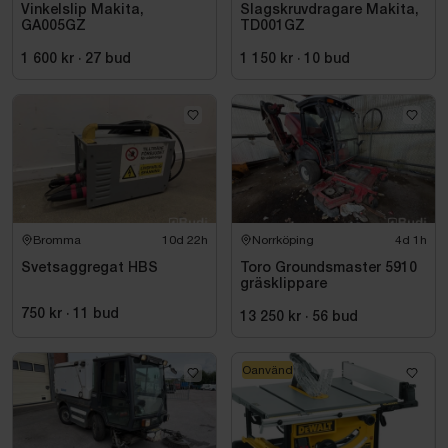
Vinkelslip Makita,
Slagskruvdragare Makita,
GA005GZ
TD001GZ
1 600 kr
·
27
bud
1 150 kr
·
10
bud
Bromma
10d 22h
Norrköping
4d 1h
Svetsaggregat HBS
Toro Groundsmaster 5910
gräsklippare
750 kr
·
11
bud
13 250 kr
·
56
bud
Oanvänd