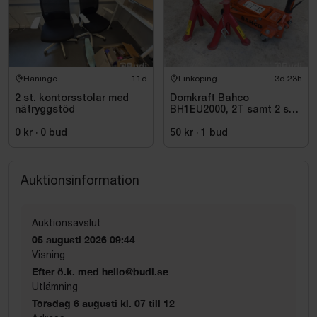
Haninge
11d
Linköping
3d 23h
2 st. kontorsstolar med
Domkraft Bahco
nätryggstöd
BH1EU2000, 2T samt 2 st
pallbockar
0 kr
·
0
bud
50 kr
·
1
bud
Auktionsinformation
Auktionsavslut
05 augusti 2026 09:44
Visning
Efter ö.k. med hello@budi.se
Utlämning
Torsdag 6 augusti kl. 07 till 12