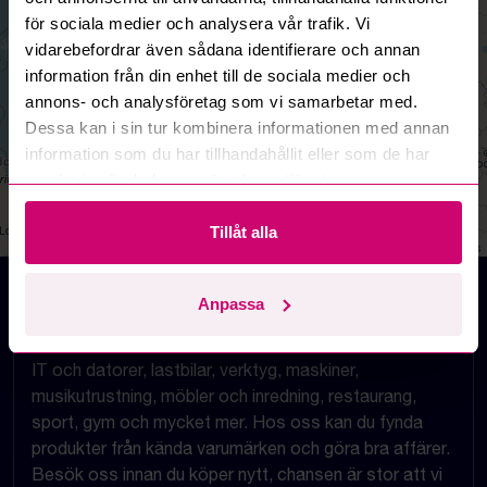
för sociala medier och analysera vår trafik. Vi
vidarebefordrar även sådana identifierare och annan
information från din enhet till de sociala medier och
annons- och analysföretag som vi samarbetar med.
Dessa kan i sin tur kombinera informationen med annan
information som du har tillhandahållit eller som de har
samlat in när du har använt deras tjänster.
Tillåt alla
Leaflet
|
©
OpenStreetMap
contributors
Auktioner online - Köp och Sälj
Anpassa
Här på Budi.se finns mängder av auktioner på nätet
inom allt från entreprenad, fordon, design och konst,
IT och datorer, lastbilar, verktyg, maskiner,
musikutrustning, möbler och inredning, restaurang,
sport, gym och mycket mer. Hos oss kan du fynda
produkter från kända varumärken och göra bra affärer.
Besök oss innan du köper nytt, chansen är stor att vi