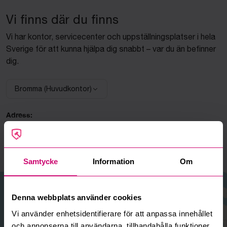
Vi finns där du finns
Vi har kontor, servicecenter och uppställningsplatser i hela
Sverige för att kunna hjälpa dig snabbt – var du än befinner
dig.
Bromma (Huvudkontor)
Välj anläggning:
Adress:
Bromma
Linta Gårdsväg 5A
168 74 Bromma
Samtycke
Information
Om
+
Denna webbplats använder cookies
−
Vi använder enhetsidentifierare för att anpassa innehållet
och annonserna till användarna, tillhandahålla funktioner