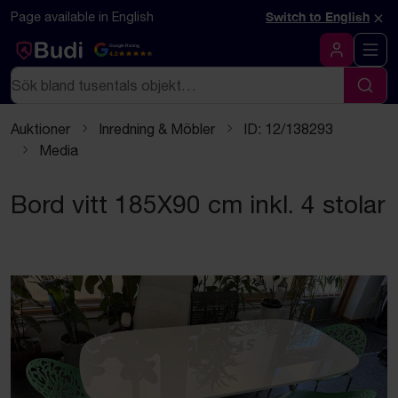
Hoppa till innehåll
×
Page available in English
Switch to English
Google Rating
4.5
Logga in
Sök
Sök
Auktioner
Inredning & Möbler
ID: 12/138293
Media
Bord vitt 185X90 cm inkl. 4 stolar