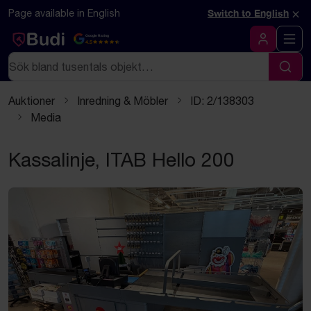
Hoppa till innehåll
×
Page available in English
Switch to English
Google Rating
4.5
Logga in
Sök
Sök
Auktioner
Inredning & Möbler
ID: 2/138303
Media
Kassalinje, ITAB Hello 200