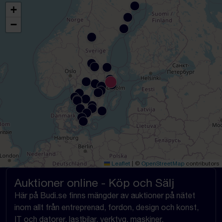
+
−
Leaflet
|
©
OpenStreetMap
contributors
Auktioner online - Köp och Sälj
Här på Budi.se finns mängder av auktioner på nätet
inom allt från entreprenad, fordon, design och konst,
IT och datorer, lastbilar, verktyg, maskiner,