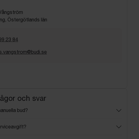
Vångström
ng, Östergötlands län
99 23 84
s.vangstrom@budi.se
rågor och svar
manuella bud?
rviceavgift?