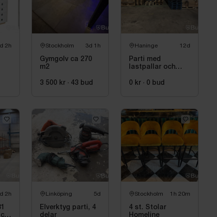
rd
ampoo
r för halloween, jul, födelsedagar etc.
d 2h
Stockholm
3d 1h
Haninge
12d
Gymgolv ca 270
Parti med
 stänger
m2
lastpallar och
geråd
emballage ca 100
st
3 500 kr
·
43
bud
0 kr
·
0
bud
l / pyssel
r husdjur
sdatum 2027)
d 2h
Linköping
5d
Stockholm
1h 20m
31
Elverktyg parti, 4
4 st. Stolar
t urval av artiklar.
 ca
delar
Homeline