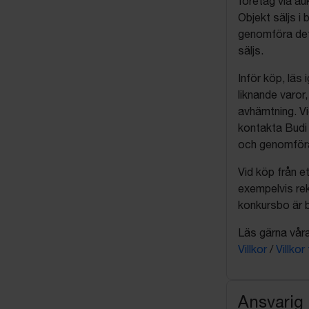
företag via auk
Objekt säljs i 
genomföra det
säljs.
Inför köp, läs
liknande varor
avhämtning. Vi
kontakta Budi 
och genomföra 
Vid köp från et
exempelvis rek
konkursbo är b
Läs gärna våra 
Villkor
/
Villkor
Ansvarig