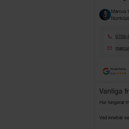
Marcus 
Norrköpi
0709-
marcu
Google Rating
4.5
Vanliga f
Hur fungerar 
Vad innebär se