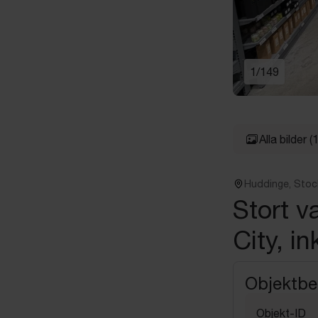
1
/
149
Alla bilder
(
Huddinge, Stoc
Stort v
City, i
Objektbe
Objekt-ID