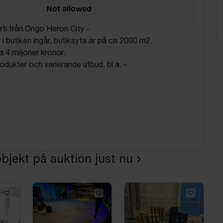
Not allowed
rti från Ongo Heron City -
 i butiken ingår, butiksyta är på ca 2000 m2.
 4 miljoner kronor.
dukter och varierande utbud, bl.a. -
bjekt på auktion just nu
r
r