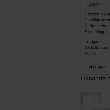
Export
Stort butikspa
Samtliga varor
Inköpsvärde ca
Stor mängd pro
Trädgård
Weibulls fröer
Krukor
Glas
Porslin
... Visa mer
Belysning
Liknande o
Servetter
Presentpappe
Presentartikla
Leksaker
Kläder
Underkläder