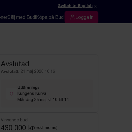
×
Switch to English
oner
Sälj med Budi
Köpa på Budi
Logga in
Logga in
Avslutad
Avslutad:
21 maj 2026 10:16
Utlämning:
Kungens Kurva
Måndag 25 maj kl. 10 till 14
Vinnande bud
430 000 kr
(exkl. moms)