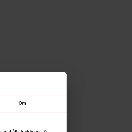
Om
andahålla funktioner för