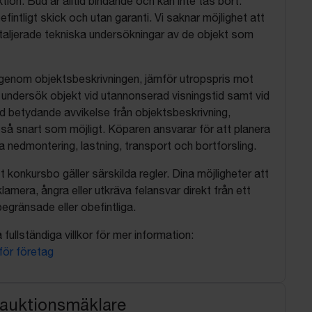
tion. Bud är alltid bindande och kan inte tas bort.
befintligt skick och utan garanti. Vi saknar möjlighet att
aljerade tekniska undersökningar av de objekt som
 igenom objektsbeskrivningen, jämför utropspris mot
, undersök objekt vid utannonserad visningstid samt vid
d betydande avvikelse från objektsbeskrivning,
så snart som möjligt. Köparen ansvarar för att planera
nedmontering, lastning, transport och bortforsling.
t konkursbo gäller särskilda regler. Dina möjligheter att
lamera, ångra eller utkräva felansvar direkt från ett
egränsade eller obefintliga.
fullständiga villkor för mer information:
 för företag
 auktionsmäklare