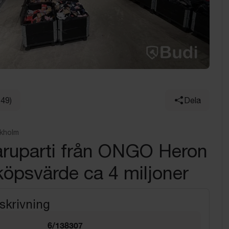
149)
Dela
kholm
aruparti från ONGO Heron
nköpsvärde ca 4 miljoner
skrivning
6/138307