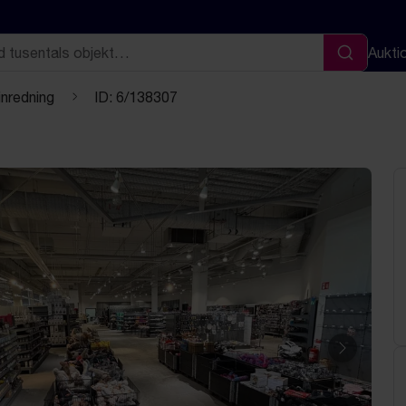
Aukti
Sök
inredning
ID: 6/138307
Nästa