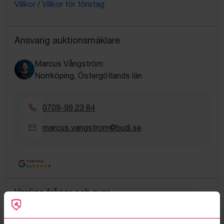
Villkor
/
Villkor för företag
Ansvarig auktionsmäklare
Marcus Vångström
Norrköping, Östergötlands län
0709-99 23 84
marcus.vangstrom@budi.se
Google Rating
4.5
Vanliga frågor och svar
Hur fungerar manuella bud?