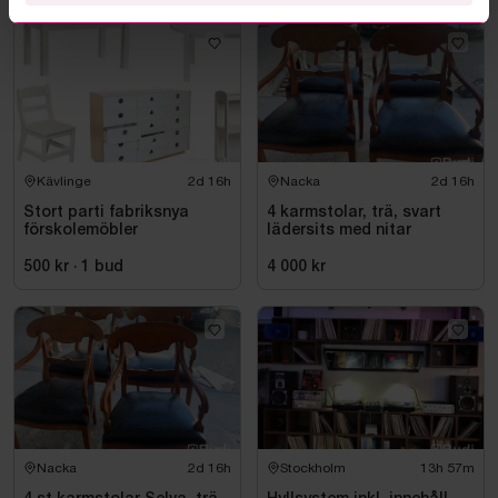
Kävlinge
2d 16h
Nacka
2d 16h
Stort parti fabriksnya
4 karmstolar, trä, svart
förskolemöbler
lädersits med nitar
500 kr
·
1
bud
4 000 kr
Nacka
2d 16h
Stockholm
13h 57m