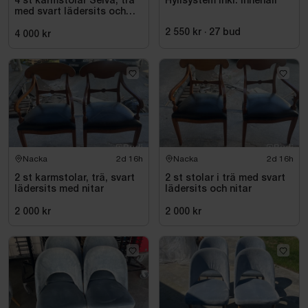
4 st karmstolar Selva, trä
Hyllsystem inkl. innehåll
med svart lädersits och
nitar
2 550 kr
·
27
bud
4 000 kr
Nacka
2d 16h
Nacka
2d 16h
2 st karmstolar, trä, svart
2 st stolar i trä med svart
lädersits med nitar
lädersits och nitar
2 000 kr
2 000 kr