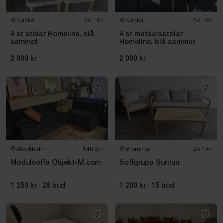
Nacka
2d 16h
Nacka
2d 16h
4 st stolar Homeline, blå
4 st matsalsstolar
sammet
Homeline, blå sammet
2 000 kr
2 000 kr
Stockholm
14h 2m
Bromma
2d 14h
Modulsoffa Objekt-M.com
Soffgrupp Sunfun
1 250 kr
·
26
bud
1 200 kr
·
15
bud