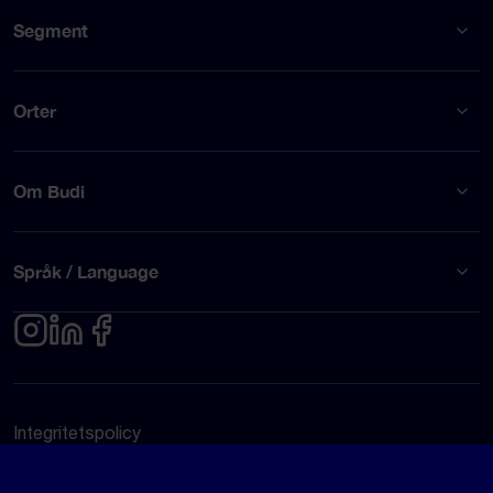
Segment
Orter
Om Budi
Språk / Language
Integritetspolicy
Användarvillkor
© Budi AB 2026