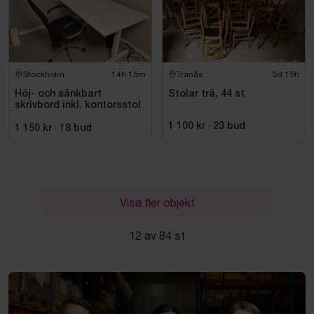
Stockholm
14h 15m
Tranås
3d 15h
Höj- och sänkbart
Stolar trä, 44 st
skrivbord inkl. kontorsstol
1 100 kr
·
23
bud
1 150 kr
·
18
bud
Visa fler objekt
12 av 84 st