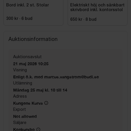
Bord inkl. 2 st. Stolar
Elektriskt höj och sänkbart
skrivbord inkl. kontorsstol
300 kr
·
6
bud
650 kr
·
8
bud
Auktionsinformation
Auktionsavslut
21 maj 2026 10:25
Visning
Enligt ö.k. med marcus.vangstrom@budi.se
Utlämning
Måndag 25 maj kl. 10 till 14
Adress
Kungens Kurva
Export
Not allowed
Säljare
Konkursbo