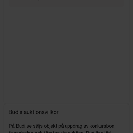
Budis auktionsvillkor
På Budi.se säljs objekt på uppdrag av konkursbon,
finansbolag och företag via auktion. Bud är alltid