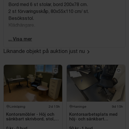
Bord med 6 st stolar, bord 200x78 cm.
2 st förvaringsskåp, 80x55x110 cm/ st.
Besöksstol.
Klädhängare.
Mindre hurts.
... Visa mer
Liknande objekt på auktion just nu
Linköping
2d 15h
Haninge
9d 15h
Kontorsmöbler - Höj och
Kontorsarbetsplats med
sänkbart skrivbord, stol,
höj- och sänkbart
skrivare, hyllor m.m.
skrivbord och kontorsstol
0 kr
·
0
bud
50 kr
·
1
bud