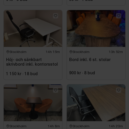
Stockholm
14h 15m
Stockholm
13h 52m
Höj- och sänkbart
Bord inkl. 6 st. stolar
skrivbord inkl. kontorsstol
900 kr
·
8
bud
1 150 kr
·
18
bud
Stockholm
14h 8m
Stockholm
14h 20m