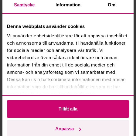
Samtycke
Information
Om
Vad innebär serviceavgift?
Vad är ett reservationspris?
Denna webbplats använder cookies
Vi använder enhetsidentifierare för att anpassa innehållet
Hur fungerar maxbud?
och annonserna till användarna, tillhandahålla funktioner
för sociala medier och analysera vår trafik. Vi
Hur fungerar budmotorn?
vidarebefordrar även sådana identifierare och annan
information från din enhet till de sociala medier och
Kan jag ångra ett bud?
annons- och analysföretag som vi samarbetar med.
Dessa kan i sin tur kombinera informationen med annan
information som du har tillhandahållit eller som de har
Kan ni frakta mina vunna objekt?
samlat in när du har använt deras tjänster.
Läs fler frågor och svar
Tillåt alla
Mer från samma kategori
Anpassa