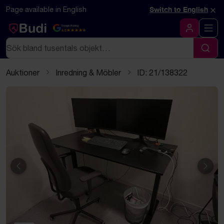
Hoppa till innehåll
Textbaserad (markdown) version av denna sida
×
Page available in English
Switch to English
Google Rating
4.5
Logga in
Sök
Sök
Auktioner
Inredning & Möbler
ID: 21/138322
Föregående
Näst