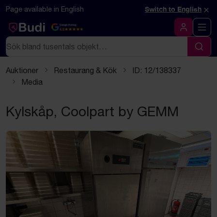
Hoppa till innehåll
×
Page available in English
Switch to English
Google Rating
4.5
Logga in
Sök
Sök
Auktioner
Restaurang & Kök
ID: 12/138337
Media
Kylskåp, Coolpart by GEMM