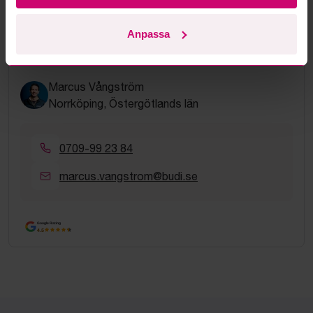
Gå tillbaka till auktionsobjektet
Anpassa
Ansvarig auktionsmäklare
Marcus Vångström
Norrköping, Östergötlands län
0709-99 23 84
marcus.vangstrom@budi.se
Google Rating
4.5