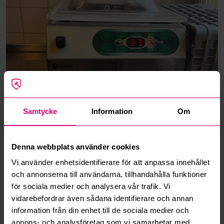
Samtycke
Information
Om
Gå tillbaka till auktionsobjektet
Denna webbplats använder cookies
Vi använder enhetsidentifierare för att anpassa innehållet
Ansvarig auktionsmäklare
och annonserna till användarna, tillhandahålla funktioner
för sociala medier och analysera vår trafik. Vi
Marcus Vångström
vidarebefordrar även sådana identifierare och annan
Norrköping, Östergötlands län
information från din enhet till de sociala medier och
annons- och analysföretag som vi samarbetar med.