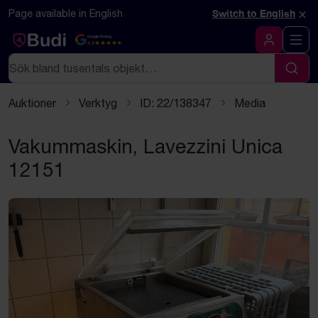
Hoppa till innehåll
×
Page available in English
Switch to English
Google Rating
4.5
Logga in
Sök
Sök
Auktioner
Verktyg
ID: 22/138347
Media
Vakummaskin, Lavezzini Unica
12151