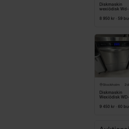
Diskmaskin
wexiödisk Wd
8 950 kr
·
59
bu
Stockholm
2d
Diskmaskin
Wexiödisk WD
9 450 kr
·
60
bu