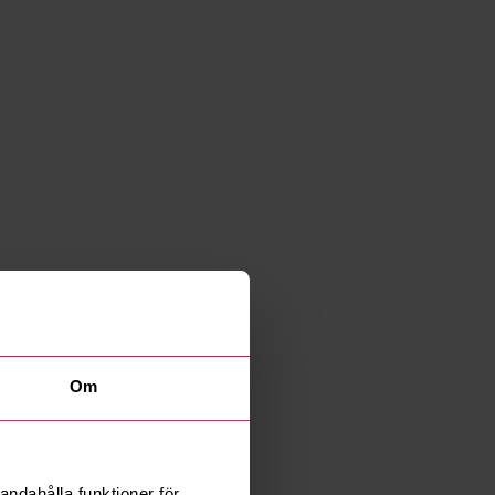
Om
andahålla funktioner för