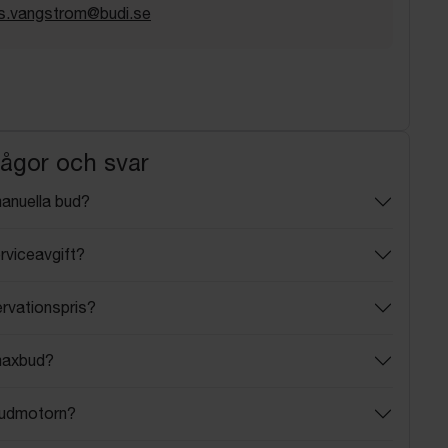
s.vangstrom@budi.se
rågor och svar
manuella bud?
rviceavgift?
ervationspris?
maxbud?
budmotorn?