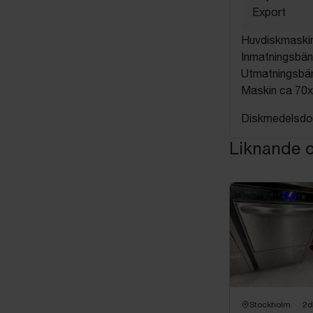
Export
Huvdiskmaski
Inmatningsbän
Utmatningsbän
Maskin ca 70
Diskmedelsdos
Liknande o
Stockholm
2d