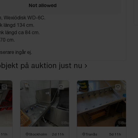
Not allowed
n, Wexiödisk WD-6C.
k längd 134 cm.
k längd ca 84 cm.
x70 cm.
erare ingår ej.
bjekt på auktion just nu
 11h
Stockholm
2d 11h
Tranås
5d 11h