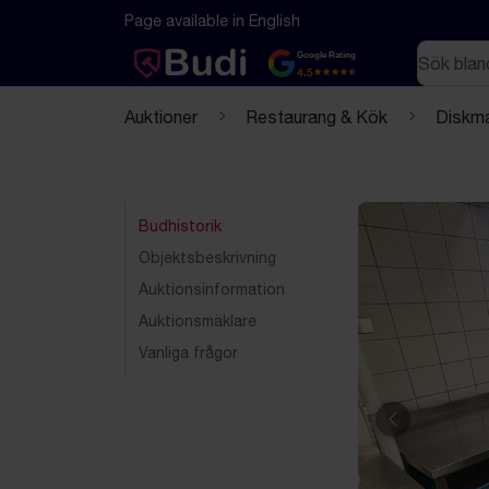
Hoppa till innehåll
Textbaserad (markdown) version av denna sida
Page available in English
Sök
Google Rating
4.5
Auktioner
Restaurang & Kök
Diskma
Budhistorik
Objektsbeskrivning
Auktionsinformation
Auktionsmäklare
Vanliga frågor
Föregående