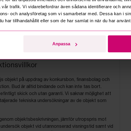
vår trafik. Vi vidarebefordrar även sådana identifierare och anna
nnons- och analysföretag som vi samarbetar med. Dessa kan i sin
har tillhandahållit eller som de har samlat in när du har använt 
Anpassa
tionsvillkor
js objekt på uppdrag av konkursbon, finansbolag och
tion. Bud är alltid bindande och kan inte tas bort.
befintligt skick och utan garanti. Vi saknar möjlighet att
aljerade tekniska undersökningar av de objekt som
 igenom objektsbeskrivningen, jämför utropspris mot
, undersök objekt vid utannonserad visningstid samt vid