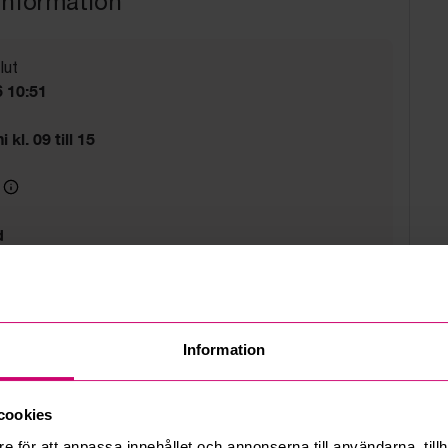
information
lut
 10:51
 kl. 09 till 15
d
Information
cookies
e för att anpassa innehållet och annonserna till användarna, tillh