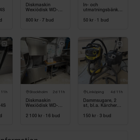
Diskmaskin
In- och
-4S
Wexiödisk WD-
utmatningsbänk
PRM6
för diskmaskin
d
800 kr
·
7
bud
50 kr
·
1
bud
 11h
Stockholm
2d 11h
Linköping
4d 11h
Diskmaskin
Dammsugare, 2
-4S
Wexiödisk WD-
st, bl.a. Kärcher
PRM6 -2021
WD 6 P
d
2 100 kr
·
16
bud
150 kr
·
3
bud