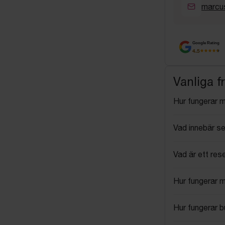
marcu
Google Rating
4.5
Vanliga f
Hur fungerar 
Vad innebär se
Vad är ett res
Hur fungerar 
Hur fungerar 