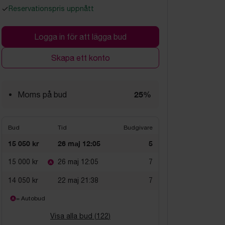
Reservationspris uppnått
Logga in för att lägga bud
Skapa ett konto
25%
Moms på bud
Bud
Tid
Budgivare
15 050 kr
26 maj 12:05
5
15 000 kr
26 maj 12:05
7
14 050 kr
22 maj 21:38
7
= Autobud
Visa alla bud (
122
)