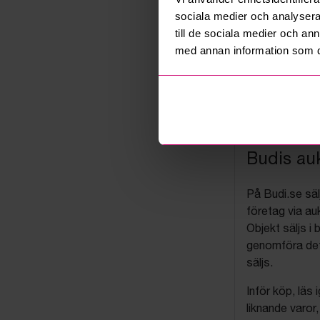
sociala medier och analysera 
till de sociala medier och a
med annan information som du 
Budis auk
På Budi.se säl
företag via auk
Objekt säljs i 
genomföra det
säljs.
Inför köp, läs
liknande varor