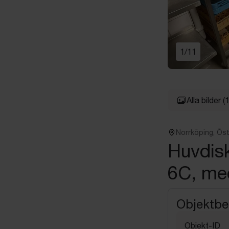
1
/
11
Alla bilder
(
Norrköping, Ös
Huvdis
6C, me
Objektbe
Objekt-ID