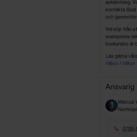
avhämtning. Vi
kontakta Budi 
och genomföra 
Vid köp från et
exempelvis rek
konkursbo är b
Läs gärna våra 
Villkor
/
Villkor
Ansvarig
Marcus 
Norrköpi
0709-