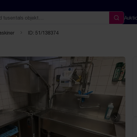
Aukti
Sök
skiner
ID: 51/138374
Nästa