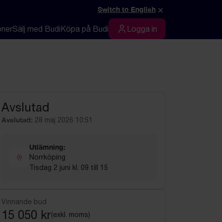
×
Switch to English
oner
Sälj med Budi
Köpa på Budi
Logga in
Logga in
Avslutad
Avslutad:
28 maj 2026 10:51
Utlämning:
Norrköping
Tisdag 2 juni kl. 09 till 15
Vinnande bud
15 050 kr
(exkl. moms)