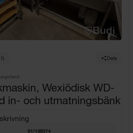
11)
Dela
tergötland
kmaskin, Wexiödisk WD-
d in- och utmatningsbänk
skrivning
51/138374