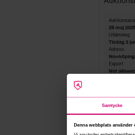
Auktions
Auktionsavs
28 maj 2026
Utlämning
Tisdag 2 juni
Adress
Norrköping
Export
Not allowe
Säljare
Konkursbo
Samtycke
Denna webbplats använder 
Vi använder enhetsidentifierar