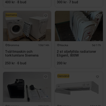
KROM
400 kr
·
8
bud
300 kr
·
7
bud
Siemens
Bromma
10d 14h
Nacka
3d 17h
Tvättmaskin och
2 st oljefyllda radiatorer
torktumlare Siemens
Eligent, 800W
250 kr
·
6
bud
200 kr
Oanvänd