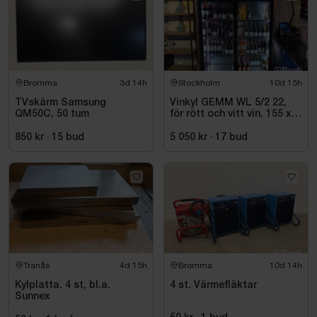
Bromma
3d 14h
Stockholm
10d 15h
TVskärm Samsung
Vinkyl GEMM WL 5/2 22,
QM50C, 50 tum
för rött och vitt vin, 155 x
220 cm
850 kr
·
15
bud
5 050 kr
·
17
bud
Tranås
4d 15h
Bromma
10d 14h
Kylplatta. 4 st, bl.a.
4 st. Värmefläktar
Sunnex