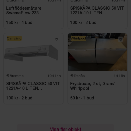
Bromma
10d 14h
Bromma
10d 14h
Luftflödesmätare
SPISKÅPA CLASSIC 50 VIT,
SwemaFlow 233
1221A-10 LITEN
VOLYMDEL
150 kr
·
4
bud
100 kr
·
2
bud
Oanvänd
Whirlpool
Bromma
10d 14h
Tranås
4d 15h
SPISKÅPA CLASSIC 50 VIT,
Frysboxar, 2 st, Gram/
1221A-10 LITEN
Whirlpool
VOLYMDEL
100 kr
·
2
bud
50 kr
·
1
bud
Visa fler objekt