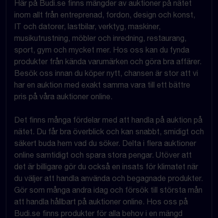
Här på Budi.se finns mängder av auktioner på nätet
inom allt från entreprenad, fordon, design och konst,
IT och datorer, lastbilar, verktyg, maskiner,
musikutrustning, möbler och inredning, restaurang,
sport, gym och mycket mer. Hos oss kan du fynda
produkter från kända varumärken och göra bra affärer.
Besök oss innan du köper nytt, chansen är stor att vi
har en auktion med exakt samma vara till ett bättre
pris på våra auktioner online.
Det finns många fördelar med att handla på auktion på
nätet. Du får bra överblick och kan snabbt, smidigt och
säkert buda hem vad du söker. Delta i flera auktioner
online samtidigt och spara stora pengar. Utöver att
det är billigare gör du också en insats för klimatet när
du väljer att handla använda och begagnade produkter.
Gör som många andra idag och försök till största mån
att handla hållbart på auktioner online. Hos oss på
Budi.se finns produkter för alla behov i en mängd