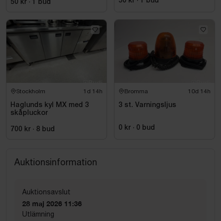
50 kr
·
1
bud
50 kr
·
1
bud
Stockholm
1d 14h
Bromma
10d 14h
Haglunds kyl MX med 3
3 st. Varningsljus
skåpluckor
0 kr
·
0
bud
700 kr
·
8
bud
Auktionsinformation
Auktionsavslut
28 maj 2026 11:36
Utlämning