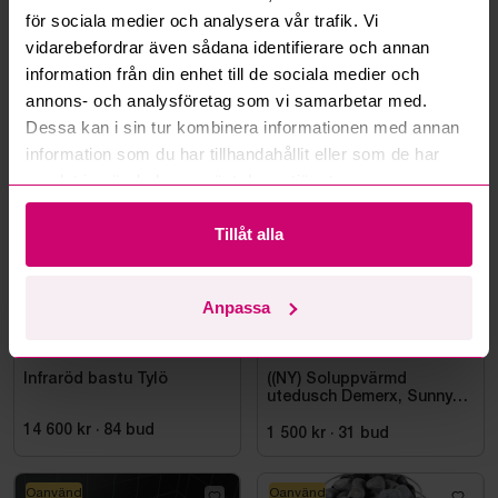
för sociala medier och analysera vår trafik. Vi
Läs fler frågor och svar
vidarebefordrar även sådana identifierare och annan
information från din enhet till de sociala medier och
annons- och analysföretag som vi samarbetar med.
Dessa kan i sin tur kombinera informationen med annan
Mer från samma kategori
information som du har tillhandahållit eller som de har
samlat in när du har använt deras tjänster.
Tillåt alla
Anpassa
Stockholm
1d 13h
Bromma
3d 14h
Infraröd bastu Tylö
((NY) Soluppvärmd
utedusch Demerx, Sunny
40-1
14 600 kr
·
84
bud
1 500 kr
·
31
bud
Oanvänd
Oanvänd