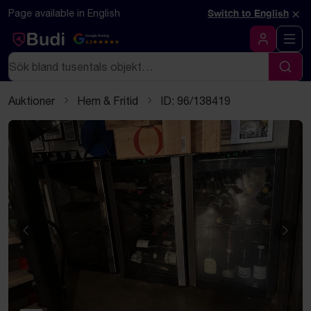
Hoppa till innehåll
Textbaserad (markdown) version av denna sida
×
Page available in English
Switch to English
Google Rating
4.5
Logga in
Sök
Sök
Auktioner
Hem & Fritid
ID: 96/138419
Föregående
Näst