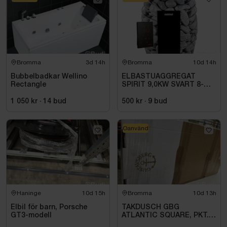
Bromma
3d 14h
Bromma
10d 14h
Bubbelbadkar Wellino
ELBASTUAGGREGAT
Rectangle
SPIRIT 9,0KW SVART 8-
14M3 HSP904MXV HARVIA
INKL. XENIO WIFI
1 050 kr
·
14
bud
500 kr
·
9
bud
Oanvänd
Haninge
10d 15h
Bromma
10d 13h
Elbil för barn, Porsche
TAKDUSCH GBG
GT3-modell
ATLANTIC SQUARE, PKT.
M.TERM BL 160C\/C,