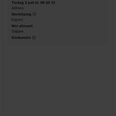
Tisdag 2 juni kl. 09 till 15
Adress
Norrköping
Export
Not allowed
Säljare
Konkursbo