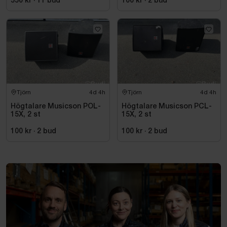
550 kr
·
11
bud
100 kr
·
2
bud
Tjörn
4d 4h
Tjörn
4d 4h
Högtalare Musicson POL-
Högtalare Musicson PCL-
15X, 2 st
15X, 2 st
100 kr
·
2
bud
100 kr
·
2
bud