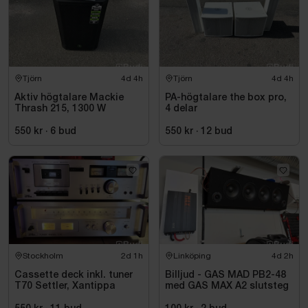
Tjörn
4d 4h
Tjörn
4d 4h
Aktiv högtalare Mackie
PA-högtalare the box pro,
Thrash 215, 1300 W
4 delar
550 kr
·
6
bud
550 kr
·
12
bud
Stockholm
2d 1h
Linköping
4d 2h
Cassette deck inkl. tuner
Billjud - GAS MAD PB2-48
T70 Settler, Xantippa
med GAS MAX A2 slutsteg