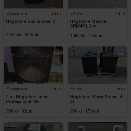
Stockholm
2d 2h
Tjörn
4d 4h
Högtalare Soundboks, 2
Högtalare Mackie
SRM450, 2 st
3 150 kr
·
42
bud
1 500 kr
·
19
bud
Stockholm
2d 1h
Tjörn
4d 4h
2 st. Högtalare Jamo
Högtalare Meyer Sound, 4
Professional 400
st
950 kr
·
9
bud
850 kr
·
17
bud