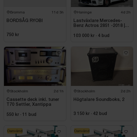
Bromma
11d 3h
Haninge
4d 2h
BORDSÅG RYOBI
Lastväxlare Mercedes-
Benz Actros 2851 -2018 |
JOAB 20 ton
750 kr
103 000 kr
·
4
bud
Stockholm
2d 1h
Stockholm
2d 2h
Cassette deck inkl. tuner
Högtalare Soundboks, 2
T70 Settler, Xantippa
3 150 kr
·
42
bud
550 kr
·
11
bud
Oanvänd
Oanvänd