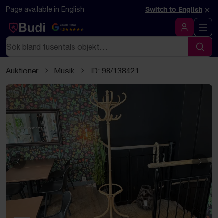
Hoppa till innehåll
Textbaserad (markdown) version av denna sida
×
Page available in English
Switch to English
Google Rating
4.5
Logga in
Sök
Sök
Auktioner
Musik
ID: 98/138421
Föregående
Näst