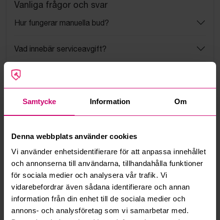
Vanliga frågor och svar
Hur fungerar manuella bud?
Vad innebär serviceavgift?
Vad är ett reservationspris?
Hur fungerar maxbud?
Samtycke
Information
Om
Hur fungerar budmotorn?
Denna webbplats använder cookies
Vi använder enhetsidentifierare för att anpassa innehållet
Kan jag ångra ett bud?
och annonserna till användarna, tillhandahålla funktioner
för sociala medier och analysera vår trafik. Vi
Kan ni frakta mina vunna objekt?
vidarebefordrar även sådana identifierare och annan
information från din enhet till de sociala medier och
Läs fler frågor och svar
annons- och analysföretag som vi samarbetar med.