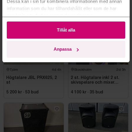
Dessa kan i sin tur kombinera informationen med annan
information som du har tillhandahållit eller som de har
Mer från samma kategori
samlat in när du har använt deras tjänster.
Tillåt alla
Anpassa
Tjörn
4d 4h
Stockholm
2d 3h
Högtalare JBL PRX625, 2
2 st. Högtalare inkl 2 st.
st
skivspelare och mixer
Pioneer
5 200 kr
·
53
bud
4 100 kr
·
35
bud