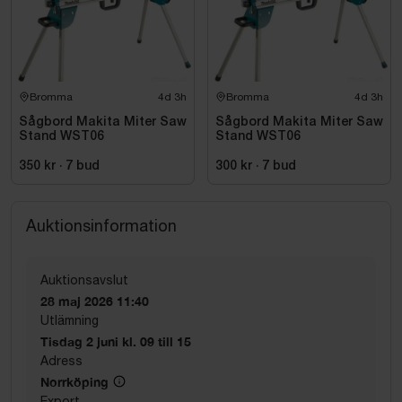
Bromma
4d 3h
Bromma
4d 3h
Sågbord Makita Miter Saw
Sågbord Makita Miter Saw
Stand WST06
Stand WST06
350 kr
·
7
bud
300 kr
·
7
bud
Auktionsinformation
Auktionsavslut
28 maj 2026 11:40
Utlämning
Tisdag 2 juni kl. 09 till 15
Adress
Norrköping
Export