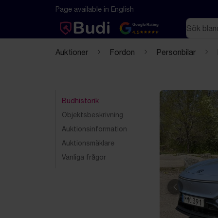
Hoppa till innehåll
Textbaserad (markdown) version av denna sida
Page available in English
Sök
Google Rating
4.5
Auktioner
Fordon
Personbilar
Budhistorik
Objektsbeskrivning
Auktionsinformation
Auktionsmäklare
Vanliga frågor
Föregående