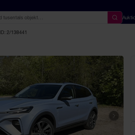
Aukti
Sök
ID: 2/138441
Nästa