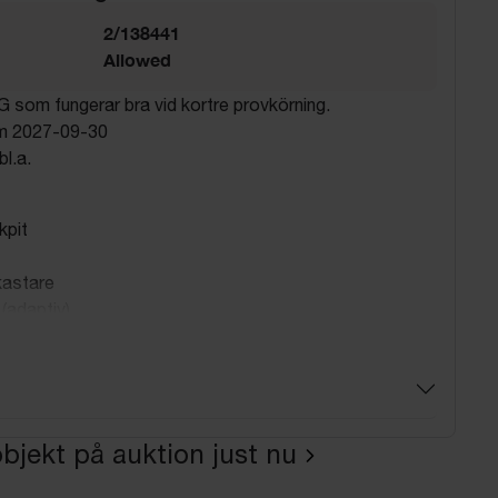
2/138441
Allowed
 som fungerar bra vid kortre provkörning.
om 2027-09-30
l.a.
kpit
kastare
 (adaptiv)
nsare
sensorer (fram & bak)
rs kamerasystem
e (fram)
a (automatisk)
bjekt på auktion just nu
t
änning