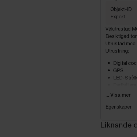
Objekt-ID
Export
Välutrustad MG
Besiktigad t
Utrustad med b
Utrustning:
Digital coc
GPS
LED-Strål
Farthållare
Fartbegrä
... Visa mer
Parkerings
Egenskaper
360-grade
Sätesvärm
Bagageluck
Liknande o
Fyrhjulsdrif
Skyltigenk