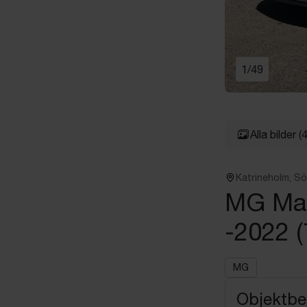
1
/
49
Alla bilder
(
Katrineholm, S
MG Mar
-2022 
MG
Objektbe