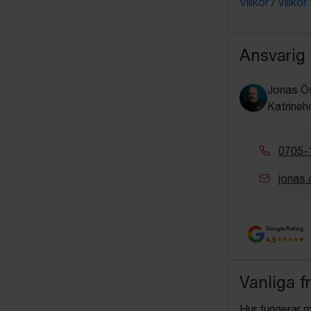
Villkor
/
Villkor
Ansvarig
Jonas Ö
Katrineh
0705-
jonas.
Google Rating
4.5
Vanliga f
Hur fungerar 