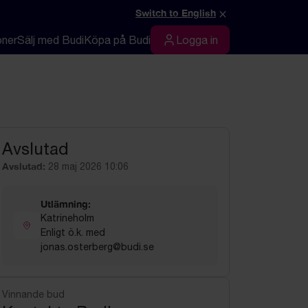
×
Switch to English
oner
Sälj med Budi
Köpa på Budi
Logga in
Logga in
Avslutad
Avslutad:
28 maj 2026 10:06
Utlämning:
Katrineholm
Enligt ö.k. med
jonas.osterberg@budi.se
Vinnande bud