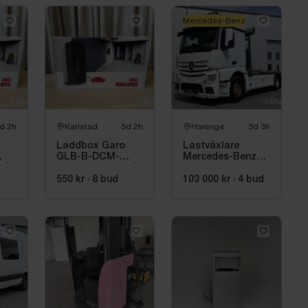
l-varning
Mercedes-Benz
istans
to
lay
astak (öppningsbart)
ggning
aksäten
d 2h
Karlstad
5d 2h
Haninge
5d 3h
ksäte
onsratt
Laddbox Garo
Lastväxlare
GLB-B-DCM-
Mercedes-Benz
k parkeringsbroms
 |
T222WO-R-LAN |
Actros 2851 -2018
22 kW | 3-fas
| JOAB 20 ton
550 kr
·
8
bud
103 000 kr
·
4
bud
sassistent
öd
g
rm