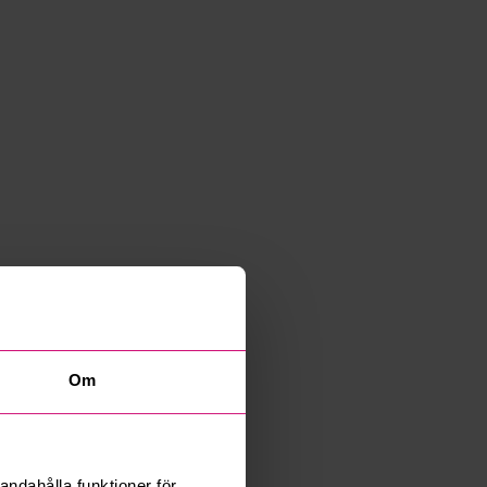
Om
andahålla funktioner för