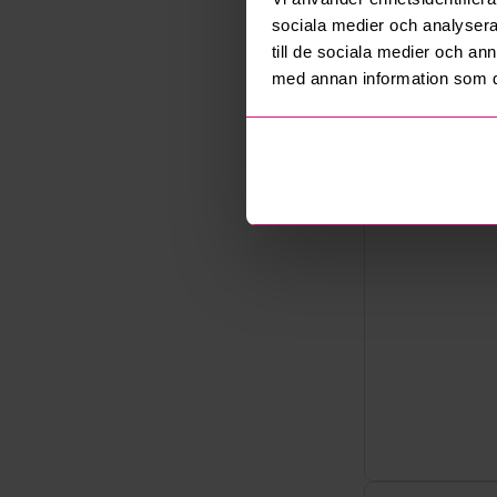
Skrapmärken på 
Export
sociala medier och analysera 
Allowed
till de sociala medier och a
Säljare
med annan information som du 
Konkursbo