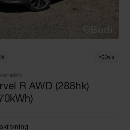
49)
Dela
ödermanland
vel R AWD (288hk)
(70kWh)
skrivning