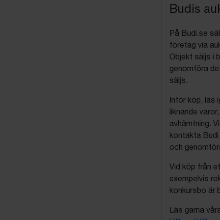
Budis auk
På Budi.se säl
företag via auk
Objekt säljs i 
genomföra det
säljs.
Inför köp, läs
liknande varor
avhämtning. Vi
kontakta Budi 
och genomföra 
Vid köp från et
exempelvis rek
konkursbo är b
Läs gärna våra 