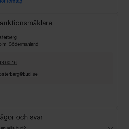
 för företag
 auktionsmäklare
sterberg
olm, Södermanland
18 00 16
osterberg@budi.se
rågor och svar
manuella bud?