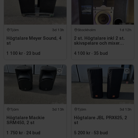
Tjörn
3d 13h
Stockholm
1d 12h
Högtalare Meyer Sound, 4
2 st. Högtalare inkl 2 st.
st
skivspelare och mixer
Pioneer
1 100 kr
·
23
bud
4 100 kr
·
35
bud
Tjörn
3d 13h
Tjörn
3d 13h
Högtalare Mackie
Högtalare JBL PRX625, 2
SRM450, 2 st
st
1 750 kr
·
24
bud
5 200 kr
·
53
bud