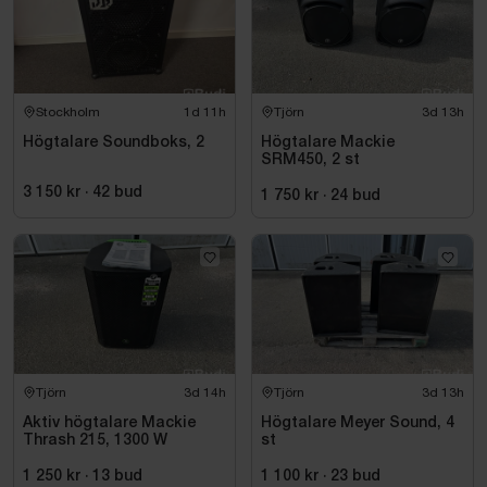
Stockholm
1d 11h
Tjörn
3d 13h
Högtalare Soundboks, 2
Högtalare Mackie
SRM450, 2 st
3 150 kr
·
42
bud
1 750 kr
·
24
bud
Tjörn
3d 14h
Tjörn
3d 13h
Aktiv högtalare Mackie
Högtalare Meyer Sound, 4
Thrash 215, 1300 W
st
1 250 kr
·
13
bud
1 100 kr
·
23
bud