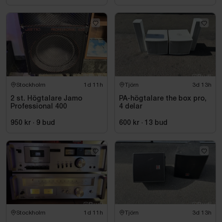
Stockholm
1d 11h
Tjörn
3d 13h
2 st. Högtalare Jamo
PA-högtalare the box pro,
Professional 400
4 delar
950 kr
·
9
bud
600 kr
·
13
bud
Stockholm
1d 11h
Tjörn
3d 13h