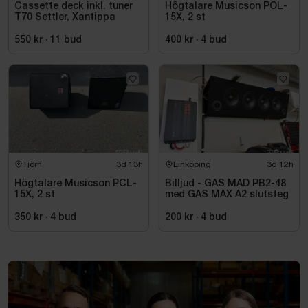
Cassette deck inkl. tuner
Högtalare Musicson POL-
T70 Settler, Xantippa
15X, 2 st
550 kr
·
11
bud
400 kr
·
4
bud
Tjörn
3d 13h
Linköping
3d 12h
Högtalare Musicson PCL-
Billjud - GAS MAD PB2-48
15X, 2 st
med GAS MAX A2 slutsteg
350 kr
·
4
bud
200 kr
·
4
bud