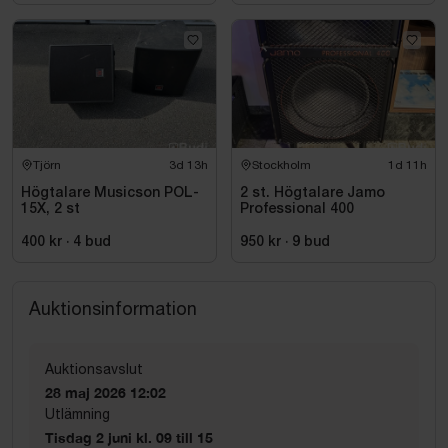
Tjörn
3d 13h
Stockholm
1d 11h
Högtalare Musicson POL-
2 st. Högtalare Jamo
15X, 2 st
Professional 400
400 kr
·
4
bud
950 kr
·
9
bud
Auktionsinformation
Auktionsavslut
28 maj 2026 12:02
Utlämning
Tisdag 2 juni kl. 09 till 15