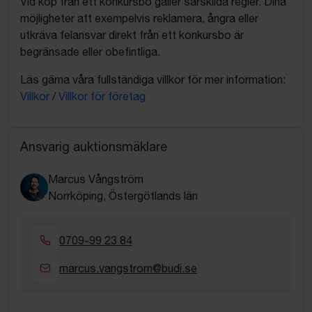
Vid köp från ett konkursbo gäller särskilda regler. Dina
möjligheter att exempelvis reklamera, ångra eller
utkräva felansvar direkt från ett konkursbo är
begränsade eller obefintliga.
Läs gärna våra fullständiga villkor för mer information:
Villkor
/
Villkor för företag
Ansvarig auktionsmäklare
Marcus Vångström
Norrköping, Östergötlands län
0709-99 23 84
marcus.vangstrom@budi.se