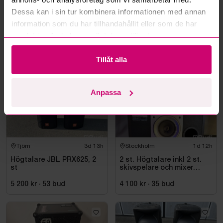
Läs fler frågor och svar
Dessa kan i sin tur kombinera informationen med annan
information som du har tillhandahållit eller som de har
samlat in när du har använt deras tjänster.
Mer från samma kategori
Tillåt alla
Anpassa
Tjörn
3d 13h
Stockholm
1d 12h
Högtalare JBL PRX625, 2
2 st. Högtalare inkl 2 st.
st
skivspelare och mixer
Pioneer
5 200 kr
·
53
bud
4 100 kr
·
35
bud