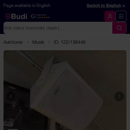
Hoppa till innehåll
Textbaserad (markdown) version av denna sida
×
Page available in English
Switch to English
Google Rating
4.5
Logga in
Sök
Sök
Auktioner
Musik
ID: 122/138446
Föregående
Näst