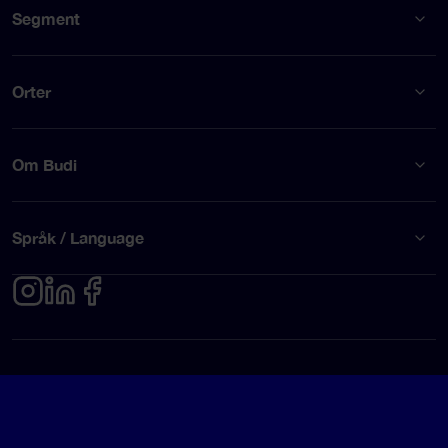
Segment
Orter
Om Budi
Språk / Language
Integritetspolicy
Användarvillkor
© Budi AB 2026