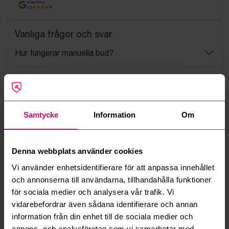
Google Rating
4.5
Vanliga frågor och svar
Hur fungerar manuella bud?
Vad innebär serviceavgift?
Vad är ett reservationspris?
Samtycke
Information
Om
Hur fungerar maxbud?
Denna webbplats använder cookies
Hur fungerar budmotorn?
Vi använder enhetsidentifierare för att anpassa innehållet
och annonserna till användarna, tillhandahålla funktioner
Kan jag ångra ett bud?
för sociala medier och analysera vår trafik. Vi
vidarebefordrar även sådana identifierare och annan
Kan ni frakta mina vunna objekt?
information från din enhet till de sociala medier och
annons- och analysföretag som vi samarbetar med.