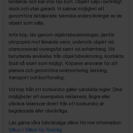
bindande och kan inte tas bort. Objekt säljs i befintligt
skick och utan garanti. Vi saknar möjlighet att
genomföra detaljerade tekniska undersökningar av de
objekt som säljs.
Inför köp, läs igenom objektsbeskrivningen, jämför
utropspris mot liknande varor, undersök objekt vid
utannonserad visningstid samt vid avhämtning. Vid
betydande avvikelse från objektsbeskrivning, kontakta
Budi så snart som möjligt. Köparen ansvarar för att
planera och genomföra nedmontering, lastning,
transport och bortforsling.
Vid köp från ett konkursbo gäller särskilda regler. Dina
möjligheter att exempelvis reklamera, ångra eller
utkräva felansvar direkt från ett konkursbo är
begränsade eller obefintliga.
Läs gärna våra fullständiga villkor för mer information:
Villkor
/
Villkor för företag