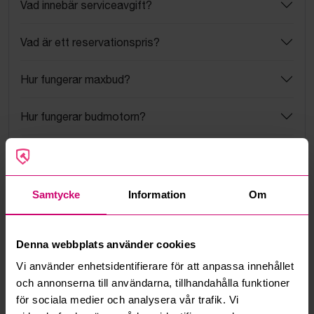
Vad innebär serviceavgift?
Vad är ett reservationspris?
Hur fungerar maxbud?
Hur fungerar budmotorn?
Kan jag ångra ett bud?
Kan ni frakta mina vunna objekt?
Samtycke
Information
Om
Läs fler frågor och svar
Denna webbplats använder cookies
Vi använder enhetsidentifierare för att anpassa innehållet
Mer från samma kategori
och annonserna till användarna, tillhandahålla funktioner
för sociala medier och analysera vår trafik. Vi