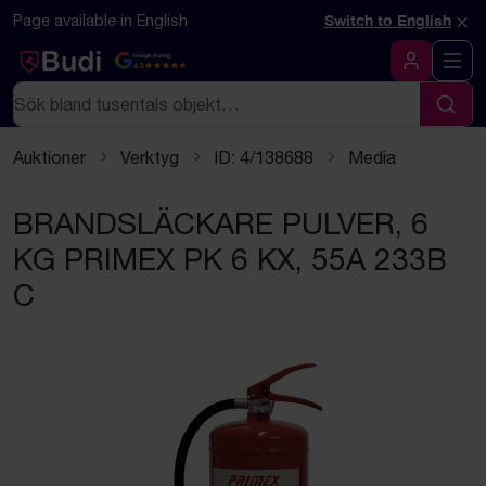
Hoppa till innehåll
×
Page available in English
Switch to English
Google Rating
4.5
Logga in
Sök
Sök
Auktioner
Verktyg
ID: 4/138688
Media
BRANDSLÄCKARE PULVER, 6
KG PRIMEX PK 6 KX, 55A 233B
C