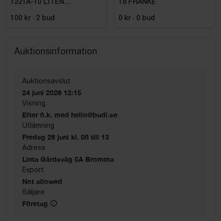
1221A-10 LITEN
18 FRANKE
VOLYMDEL
100 kr
·
2
bud
0 kr
·
0
bud
Auktionsinformation
Auktionsavslut
24 juni 2026 12:15
Visning
Efter ö.k. med hello@budi.se
Utlämning
Fredag 26 juni kl. 08 till 13
Adress
Linta Gårdsväg 5A Bromma
Export
Not allowed
Säljare
Företag