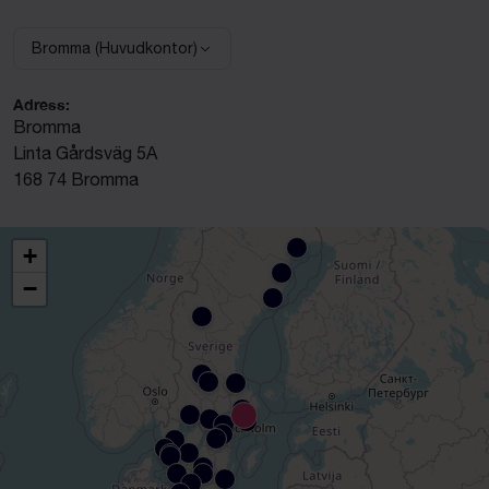
Bromma (Huvudkontor)
Välj anläggning:
Adress:
Bromma
Linta Gårdsväg 5A
168 74 Bromma
+
−