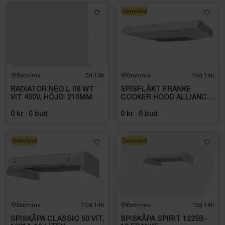
Oanvänd
Bromma
3d 13h
Bromma
10d 14h
RADIATOR NEO L 08 WT
SPISFLÄKT FRANKE
VIT 400V, HÖJD: 210MM
COOKER HOOD ALLIANCE,
1240B-10, 500MM, WHITE
0 kr
·
0
bud
0 kr
·
0
bud
Oanvänd
Oanvänd
Bromma
10d 14h
Bromma
10d 14h
SPISKÅPA CLASSIC 50 VIT,
SPISKÅPA SPIRIT 1225B-