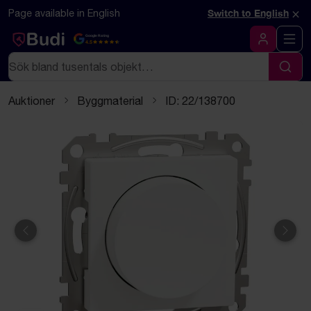
Hoppa till innehåll
Textbaserad (markdown) version av denna sida
×
Page available in English
Switch to English
Google Rating
4.5
Logga in
Sök
Sök
Auktioner
Byggmaterial
ID: 22/138700
Föregående
Näst