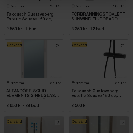
Bromma
3d 14h
Bromma
10d 14h
Takdusch Gustavsberg,
FÖRBRÄNNINGSTOALETT
Estetic Square 150 cc,
SUNWIND EL-DORADO
mattsvart
PLUS
2 550 kr
·
1
bud
3 350 kr
·
12
bud
Oanvänd
Oanvänd
Bromma
3d 15h
Bromma
3d 14h
ALTANDÖRR SOLID
Takdusch Gustavsberg,
ELEMENTS 3-HELGLAS
Estetic Square 150 cc,
VHED 9X21 TRÄ VÄNSTER
mattsvart
2 650 kr
·
29
bud
2 500 kr
Oanvänd
Oanvänd