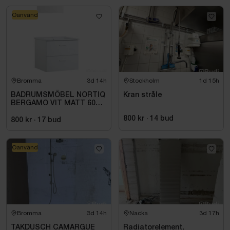
Oanvänd
Bromma
3d 14h
Stockholm
1d 15h
BADRUMSMÖBEL NORTIQ
Kran stråle
BERGAMO VIT MATT 60
CM
800 kr
·
14
bud
800 kr
·
17
bud
Oanvänd
Bromma
3d 14h
Nacka
3d 17h
TAKDUSCH CAMARGUE
Radiatorelement,