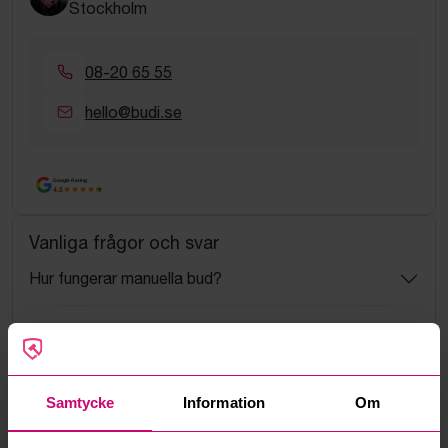
Stockholm
08-20 65 55
hello@budi.se
Google Rating
4.5
Vanliga frågor och svar
Hur fungerar manuella bud?
Vad innebär serviceavgift?
Vad är ett reservationspris?
Samtycke
Information
Om
Hur fungerar maxbud?