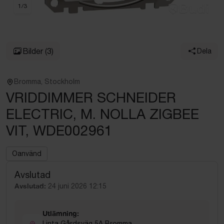
1
/
3
Bilder
(3)
Dela
Bromma, Stockholm
VRIDDIMMER SCHNEIDER
ELECTRIC, M. NOLLA ZIGBEE
VIT, WDE002961
Oanvänd
Avslutad
Avslutad:
24 juni 2026 12:15
Utlämning:
Linta Gårdsväg 5A Bromma