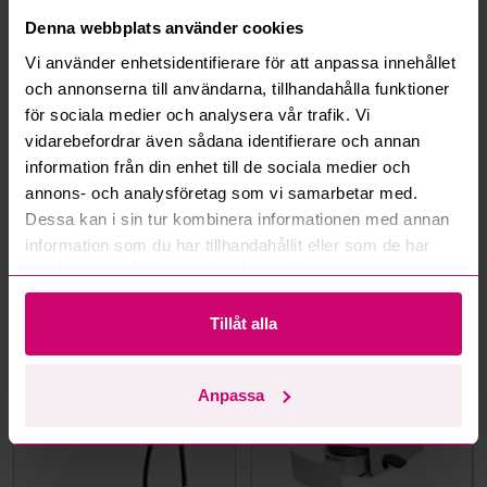
Denna webbplats använder cookies
Hur fungerar budmotorn?
Vi använder enhetsidentifierare för att anpassa innehållet
och annonserna till användarna, tillhandahålla funktioner
Kan jag ångra ett bud?
för sociala medier och analysera vår trafik. Vi
vidarebefordrar även sådana identifierare och annan
Kan ni frakta mina vunna objekt?
information från din enhet till de sociala medier och
annons- och analysföretag som vi samarbetar med.
Läs fler frågor och svar
Dessa kan i sin tur kombinera informationen med annan
information som du har tillhandahållit eller som de har
samlat in när du har använt deras tjänster.
Mer från samma kategori
Tillåt alla
Oanvänd
Oanvänd
Anpassa