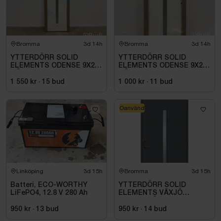
Bromma
3d 14h
Bromma
3d 14h
YTTERDÖRR SOLID
YTTERDÖRR SOLID
ELEMENTS ODENSE 9X20
ELEMENTS ODENSE 9X21
HÖGER VIT
HÖGER VIT
1 550 kr
·
15
bud
1 000 kr
·
11
bud
Oanvänd
Linköping
3d 15h
Bromma
3d 15h
Batteri, ECO-WORTHY
YTTERDÖRR SOLID
LiFePO4, 12.8 V 280 Ah
ELEMENTS VÄXJÖ
M10X21 HÖGER ANTRACIT
950 kr
·
13
bud
950 kr
·
14
bud