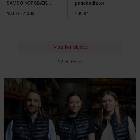
SAMSØ KORSBÆK
panelradiator
MÄSSING
450 kr
·
7
bud
400 kr
Visa fler objekt
12 av 59 st