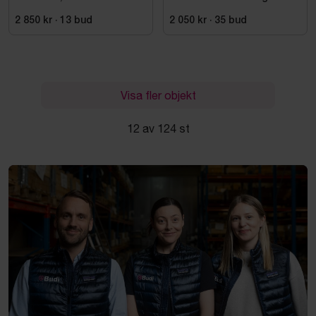
Bosch, GTA 2500
2 850 kr
·
13
bud
2 050 kr
·
35
bud
Visa fler objekt
12 av 124 st