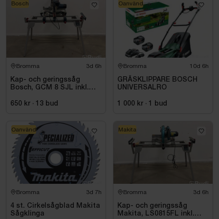
Bosch
Oanvänd
Bromma
3d 6h
Bromma
10d 6h
Kap- och geringssåg
GRÄSKLIPPARE BOSCH
Bosch, GCM 8 SJL inkl.
UNIVERSALRO
stativ Bosch, GTA 2600
650 kr
·
13
bud
1 000 kr
·
1
bud
Oanvänd
Makita
Bromma
3d 7h
Bromma
3d 6h
4 st. Cirkelsågblad Makita
Kap- och geringssåg
Sågklinga
Makita, LS0815FL inkl.