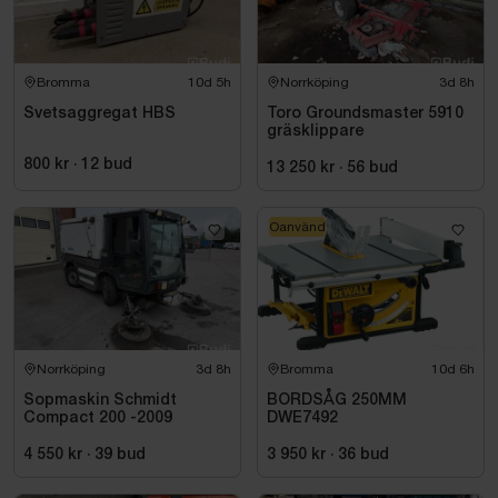
Bromma
10d 5h
Norrköping
3d 8h
Svetsaggregat HBS
Toro Groundsmaster 5910
gräsklippare
800 kr
·
12
bud
13 250 kr
·
56
bud
Oanvänd
Norrköping
3d 8h
Bromma
10d 6h
Sopmaskin Schmidt
BORDSÅG 250MM
Compact 200 -2009
DWE7492
4 550 kr
·
39
bud
3 950 kr
·
36
bud