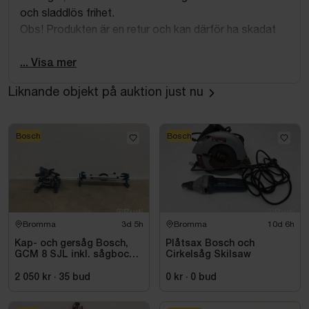
och sladdlös frihet.
Obs! Produkten är en retur och kan därför ha skadat
emballage.
... Visa mer
Liknande objekt på auktion just nu
Bosch
Bosch
Bromma
3d 5h
Bromma
10d 6h
Kap- och gersåg Bosch,
Plåtsax Bosch och
GCM 8 SJL inkl. sågbock
Cirkelsåg Skilsaw
Bosch, GTA 2500
2 050 kr
·
35
bud
0 kr
·
0
bud