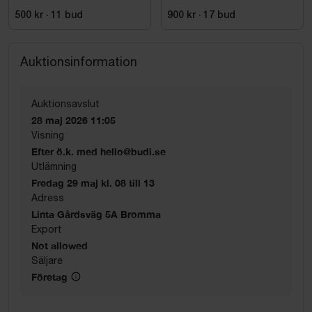
stativ med sidostöd
Bosch, GTA 2600
500 kr
·
11
bud
900 kr
·
17
bud
Auktionsinformation
Auktionsavslut
28 maj 2026 11:05
Visning
Efter ö.k. med hello@budi.se
Utlämning
Fredag 29 maj kl. 08 till 13
Adress
Linta Gårdsväg 5A Bromma
Export
Not allowed
Säljare
Företag