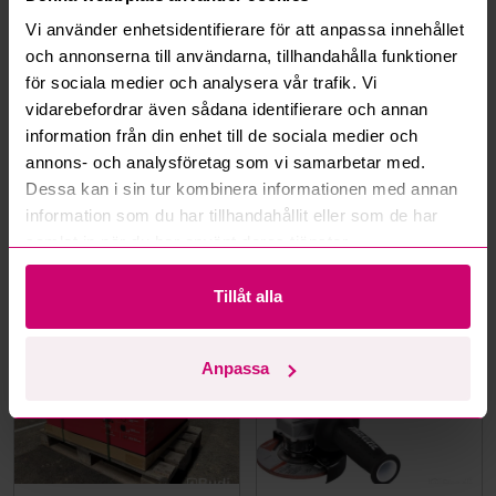
Vi använder enhetsidentifierare för att anpassa innehållet
Hur fungerar budmotorn?
och annonserna till användarna, tillhandahålla funktioner
för sociala medier och analysera vår trafik. Vi
Kan jag ångra ett bud?
vidarebefordrar även sådana identifierare och annan
information från din enhet till de sociala medier och
Kan ni frakta mina vunna objekt?
annons- och analysföretag som vi samarbetar med.
Dessa kan i sin tur kombinera informationen med annan
Läs fler frågor och svar
information som du har tillhandahållit eller som de har
samlat in när du har använt deras tjänster.
Mer från samma kategori
Tillåt alla
Milwaukee
Oanvänd
Anpassa