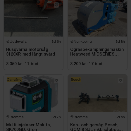
Uddevalla
3d 6h
Norrköping
3d 8h
Husqvarna motorsåg
Ogräsbekämpningsmaskin
3120XP, med långt svärd
Heatweed MIDSERIES
22/8, -2015
3 350 kr
·
11
bud
3 200 kr
·
17
bud
Oanvänd
Bosch
Bromma
3d 7h
Bromma
3d 5h
Multilinjelaser Makita,
Kap- och gersåg Bosch,
SK700GD, Grön
GCM 8 SJL inkl. sågbock