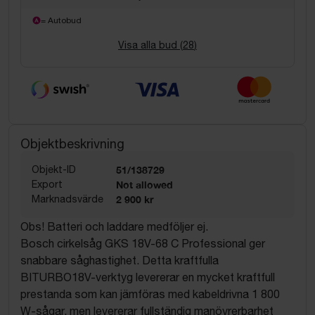
= Autobud
Visa alla bud (
28
)
Objektbeskrivning
Objekt-ID
51/138729
Export
Not allowed
Marknadsvärde
2 900 kr
Obs! Batteri och laddare medföljer ej.
Bosch cirkelsåg GKS 18V-68 C Professional ger
snabbare såghastighet. Detta kraftfulla
BITURBO18V-verktyg levererar en mycket kraftfull
prestanda som kan jämföras med kabeldrivna 1 800
W-sågar, men levererar fullständig manövrerbarhet