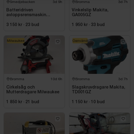
Smedjebacken
3d 9h
Bromma
3d 7h
Batteridriven
Vinkelslip Makita,
avloppsrensmaskin
GA005GZ
Milwaukee M18 FUEL M18
FSSM-121 | Oanvänd
3 150 kr
·
23
bud
1 950 kr
·
33
bud
Milwaukee
Oanvänd
Bromma
10d 6h
Bromma
3d 7h
Cirkelsåg och
Slagskruvdragare Makita,
Mutterdragare Milwaukee
TD001GZ
1 850 kr
·
21
bud
1 150 kr
·
10
bud