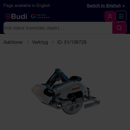
Hoppa till innehåll
Textbaserad (markdown) version av denna sida
×
Page available in English
Switch to English
Google Rating
4.5
Logga in
Sök
Sök
Auktioner
Verktyg
ID: 51/138729