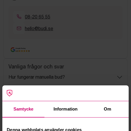
08-20 65 55
hello@budi.se
Google Rating
4.5
Vanliga frågor och svar
Hur fungerar manuella bud?
Vad innebär serviceavgift?
Vad är ett reservationspris?
Samtycke
Information
Om
Hur fungerar maxbud?
Denna webbplats använder cookies