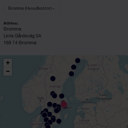
Bromma (Huvudkontor)
Välj anläggning:
Adress:
Bromma
Linta Gårdsväg 5A
168 74 Bromma
+
−