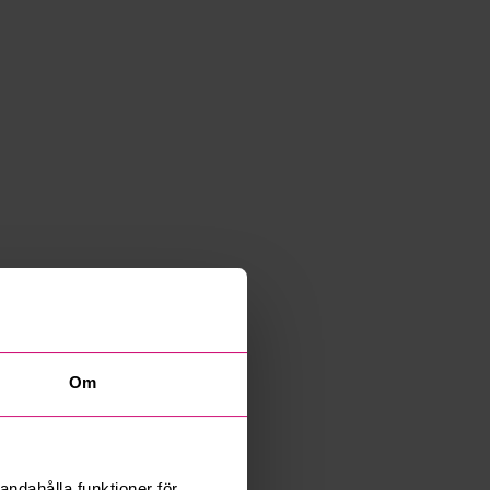
Om
andahålla funktioner för