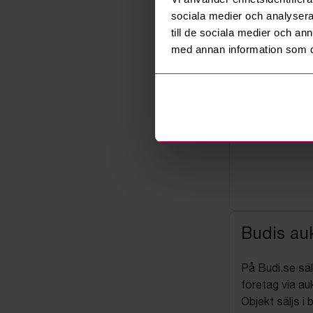
sociala medier och analysera 
till de sociala medier och a
med annan information som du 
Budis auk
På Budi.se säl
företag via auk
Objekt säljs i 