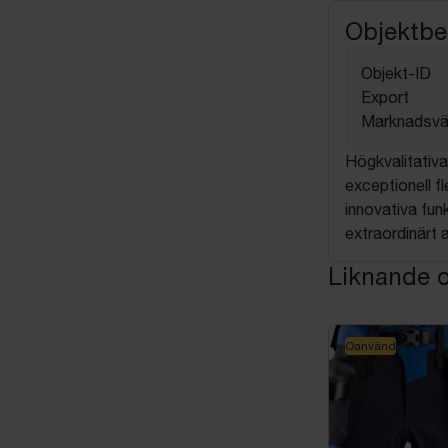
Objektbe
Objekt-ID
Export
Marknadsvä
Högkvalitativa
exceptionell f
innovativa fun
extraordinärt 
Liknande o
Oanvänd