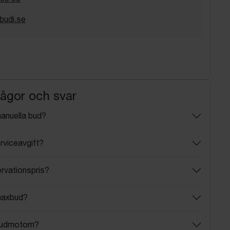
budi.se
rågor och svar
manuella bud?
rviceavgift?
ervationspris?
maxbud?
budmotorn?