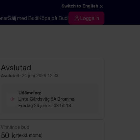
×
Switch to English
oner
Sälj med Budi
Köpa på Budi
Logga in
Logga in
Avslutad
Avslutad:
24 juni 2026 12:33
Utlämning:
Linta Gårdsväg 5A Bromma
Fredag 26 juni kl. 08 till 13
Vinnande bud
50 kr
(exkl. moms)