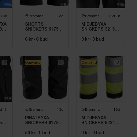
13d
Bromma
13d
Bromma
13d 1h
YXA
SHORTS
MIDJEBYXA
0,
SNICKERS 6175-
SNICKERS 3215
W
0404. STL 50
SVART,
COMFORT
0 kr
·
0
bud
0 kr
·
0
bud
COTTON HF .STL
108
Oanvänd
Oanvänd
d 1h
Bromma
13d
Bromma
13d
PIRATBYXA
MIDJEBYXA
5
SNICKERS 6178-
SNICKERS 6234
0404. STL 50
SVART, GUL
VARSEL HF KL1.
50 kr
·
1
bud
0 kr
·
0
bud