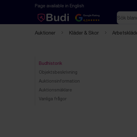
Hoppa till innehåll
Textbaserad (markdown) version av denna sida
Page available in English
Sök
Google Rating
4.5
Auktioner
Kläder & Skor
Arbetskläd
Budhistorik
Objektsbeskrivning
Auktionsinformation
Auktionsmäklare
Vanliga frågor