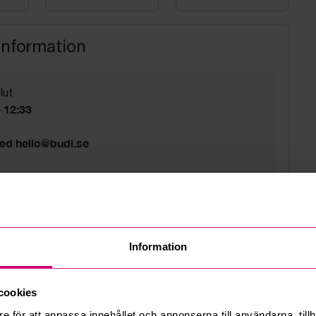
STL
STL. 252
information
lut
6 12:33
med hello@budi.se
i kl. 08 till 13
sväg 5A Bromma
d
Information
cookies
e för att anpassa innehållet och annonserna till användarna, tillh