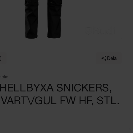
)
Dela
holm
HELLBYXA SNICKERS,
SVART\/GUL FW HF, STL.