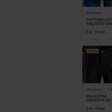
Bromma
SOFTSHELLB
SNICKERS 694
BLÅ\/MARIN F
HF. STL 112
0 kr
·
0
bud
Oanvänd
Bromma
13
MIDJEBYXA
SNICKERS 321
SVART,
COMFORT
0 kr
·
0
bud