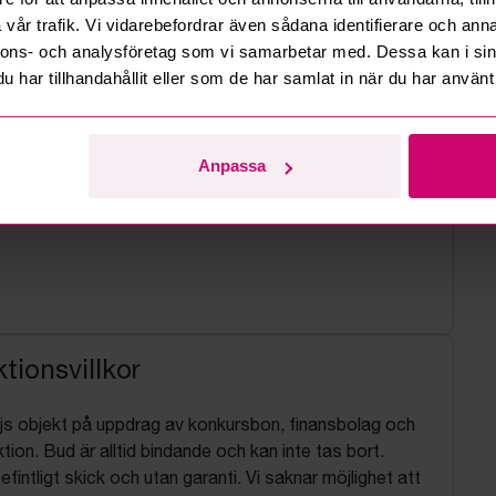
vår trafik. Vi vidarebefordrar även sådana identifierare och anna
nnons- och analysföretag som vi samarbetar med. Dessa kan i sin
har tillhandahållit eller som de har samlat in när du har använt 
Anpassa
tionsvillkor
js objekt på uppdrag av konkursbon, finansbolag och
tion. Bud är alltid bindande och kan inte tas bort.
befintligt skick och utan garanti. Vi saknar möjlighet att