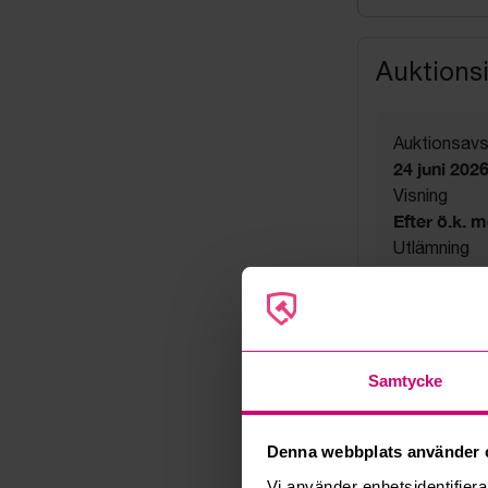
COTTON HF. 
112
Auktions
Auktionsavs
24 juni 202
Visning
Efter ö.k. 
Utlämning
Fredag 26 jun
Adress
Linta Gård
Export
Not allowe
Samtycke
Säljare
Företag
Denna webbplats använder 
Vi använder enhetsidentifierar