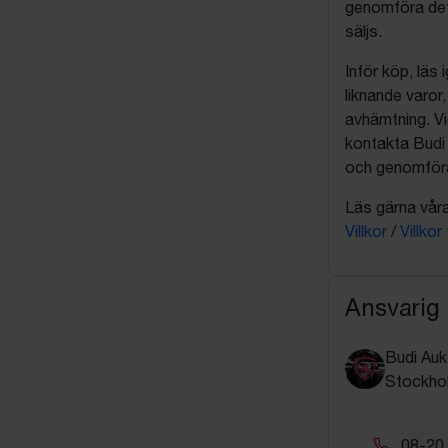
genomföra det
säljs.
Inför köp, läs
liknande varor
avhämtning. Vi
kontakta Budi 
och genomföra 
Läs gärna våra 
Villkor
/
Villkor
Ansvarig
Budi Auk
Stockho
08-20