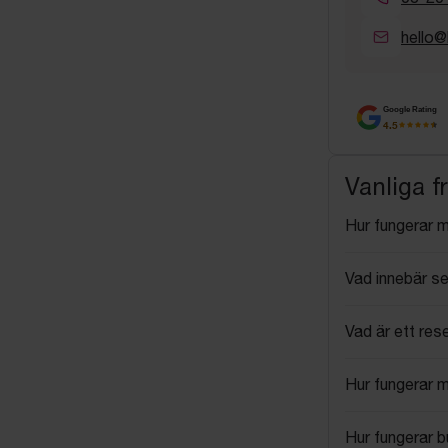
hello@
Google Rating
4.5
Vanliga f
Hur fungerar 
Vad innebär se
Vad är ett res
Hur fungerar 
Hur fungerar 