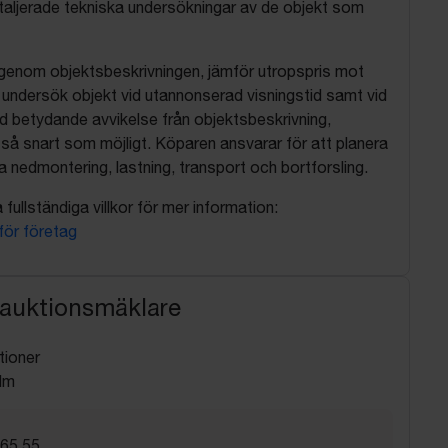
aljerade tekniska undersökningar av de objekt som
 igenom objektsbeskrivningen, jämför utropspris mot
, undersök objekt vid utannonserad visningstid samt vid
d betydande avvikelse från objektsbeskrivning,
så snart som möjligt. Köparen ansvarar för att planera
nedmontering, lastning, transport och bortforsling.
fullständiga villkor för mer information:
 för företag
 auktionsmäklare
tioner
lm
 65 55