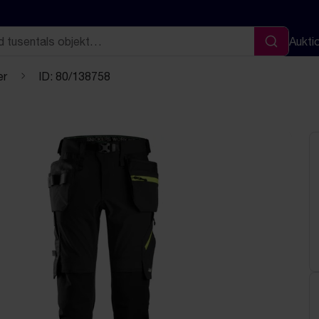
Aukti
Sök
er
ID: 80/138758