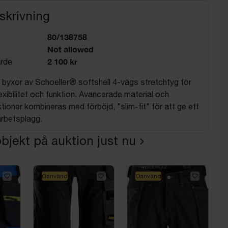
skrivning
80/138758
Not allowed
2 100 kr
rde
 byxor av Schoeller® softshell 4-vägs stretchtyg för
lexibilitet och funktion. Avancerade material och
ktioner kombineras med förböjd, "slim-fit" för att ge ett
arbetsplagg.
bjekt på auktion just nu
Oanvänd
Oanvänd