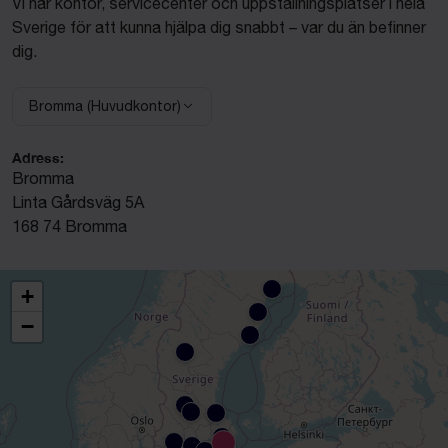
Vi har kontor, servicecenter och uppställningsplatser i hela
Sverige för att kunna hjälpa dig snabbt – var du än befinner
dig.
Bromma (Huvudkontor)
Välj anläggning:
Adress:
Bromma
Linta Gårdsväg 5A
168 74 Bromma
+
−