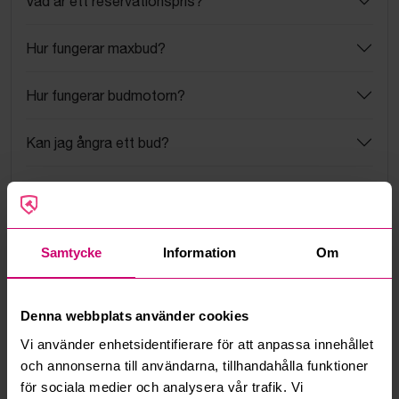
Vad är ett reservationspris?
Hur fungerar maxbud?
Hur fungerar budmotorn?
Kan jag ångra ett bud?
Kan ni frakta mina vunna objekt?
Läs fler frågor och svar
Samtycke
Information
Om
Mer från samma kategori
Denna webbplats använder cookies
Vi använder enhetsidentifierare för att anpassa innehållet
och annonserna till användarna, tillhandahålla funktioner
för sociala medier och analysera vår trafik. Vi