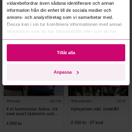
vidarebefordrar även sådana identifierare och annan
information från din enhet till de sociala medier och
annons- och analysföretag som vi samarbetar med.
Dessa kan i sin tur kombinera informationen med annan
Kävlinge
3d 10h
Nacka
3d 10h
information som du har tillhandahållit eller som de har
Stort parti fabriksnya
4 karmstolar, trä, svart
samlat in när du har använt deras tjänster.
förskolemöbler
lädersits med nitar
500 kr
·
1
bud
4 000 kr
Tillåt alla
Anpassa
Nacka
3d 10h
Stockholm
1d 7h
4 st karmstolar Selva, trä
Hyllsystem inkl. innehåll
med svart lädersits och
nitar
2 550 kr
·
27
bud
4 000 kr