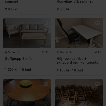
sammet
Homeline, blå sammet
2 000 kr
2 000 kr
Bromma
3d 7h
Stockholm
1d 7h
Soffgrupp Sunfun
Höj- och sänkbart
skrivbord inkl. kontorsstol
1 200 kr
·
15
bud
1 150 kr
·
18
bud