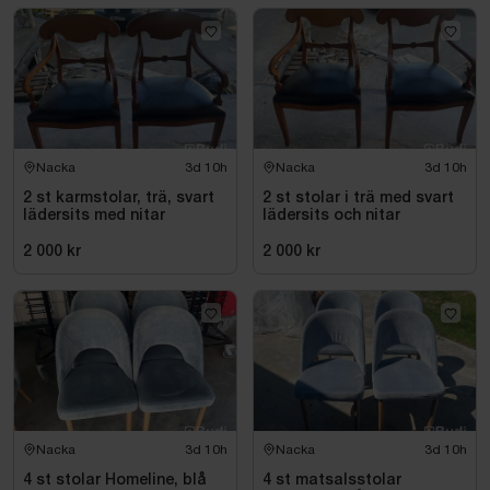
Nacka
3d 10h
Nacka
3d 10h
2 st karmstolar, trä, svart
2 st stolar i trä med svart
lädersits med nitar
lädersits och nitar
2 000 kr
2 000 kr
Nacka
3d 10h
Nacka
3d 10h
4 st stolar Homeline, blå
4 st matsalsstolar