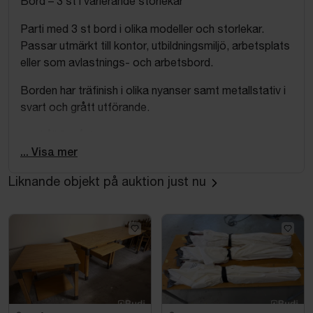
Bord – 3 st i varierande storlekar
Parti med 3 st bord i olika modeller och storlekar.
Passar utmärkt till kontor, utbildningsmiljö, arbetsplats
eller som avlastnings- och arbetsbord.
Borden har träfinish i olika nyanser samt metallstativ i
svart och grått utförande.
Innehåll & mått
1 st bord ca 180 x 80 cm
... Visa mer
1 st bord ca 140 x 80 cm
Liknande objekt på auktion just nu
1 st bord ca 120 x 60 cm
Utförande
Träfinish i olika nyanser
Metallstativ
Blandade modeller
Normalt bruksslitage förekommer såsom märken,
repor och användningsspår.