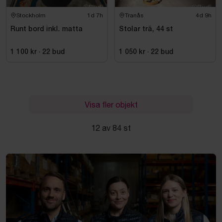
Stockholm
1d 7h
Tranås
4d 9h
Runt bord inkl. matta
Stolar trä, 44 st
1 100 kr
·
22
bud
1 050 kr
·
22
bud
Visa fler objekt
12 av 84 st