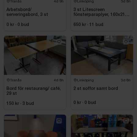
Tranås
4d 9h
Linköping
3d 8h
Arbetsbord/
3 st Litescreen
serveringsbord, 3 st
fönsterparaplyer, 160x210
cm
0 kr
·
0
bud
650 kr
·
11
bud
Tranås
4d 8h
Linköping
3d 8h
Bord för restaurang/ café,
2 st soffor samt bord
29 st
0 kr
·
0
bud
150 kr
·
3
bud