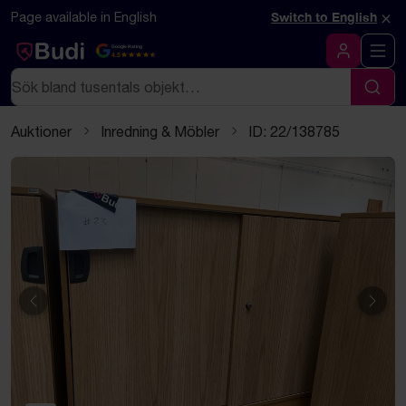
Hoppa till innehåll
Textbaserad (markdown) version av denna sida
×
Page available in English
Switch to English
Google Rating
4.5
Logga in
Sök
Sök
Auktioner
Inredning & Möbler
ID: 22/138785
Föregående
Näst