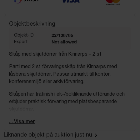
Objektbeskrivning
Objekt-ID
22/138785
Export
Not allowed
Skåp med skjutdörrar från Kinnarps – 2 st
Parti med 2 st förvaringsskåp från Kinnarps med
låsbara skjutdörrar. Passar utmärkt till kontor,
konferensmiljö eller arkivförvaring.
Skåpen har träfinish i ek-/bokliknande utförande och
erbjuder praktisk förvaring med platsbesparande
skjutdörrar.
Antal
... Visa mer
2 st skåp
Liknande objekt på auktion just nu
Mått