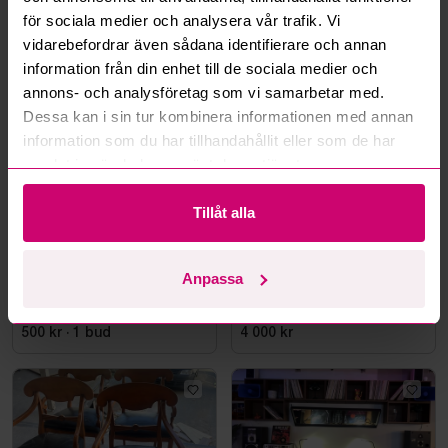
för sociala medier och analysera vår trafik. Vi
vidarebefordrar även sådana identifierare och annan
Mer från samma kategori
information från din enhet till de sociala medier och
annons- och analysföretag som vi samarbetar med.
Dessa kan i sin tur kombinera informationen med annan
information som du har tillhandahållit eller som de har
samlat in när du har använt deras tjänster.
Tillåt alla
Kävlinge
4d 20h
Nacka
4d 20h
Anpassa
Stort parti fabriksnya
4 karmstolar, trä, svart
förskolemöbler
lädersits med nitar
500 kr
·
1
bud
4 000 kr