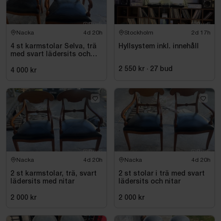
Nacka
4d 20h
Stockholm
2d 17h
4 st karmstolar Selva, trä
Hyllsystem inkl. innehåll
med svart lädersits och
nitar
2 550 kr
·
27
bud
4 000 kr
Nacka
4d 20h
Nacka
4d 20h
2 st karmstolar, trä, svart
2 st stolar i trä med svart
lädersits med nitar
lädersits och nitar
2 000 kr
2 000 kr