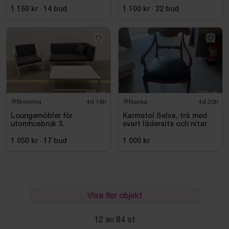
1 150 kr
·
14
bud
1 100 kr
·
22
bud
Bromma
4d 18h
Nacka
4d 20h
Loungemöbler för
Karmstol Selva, trä med
utomhusbruk 3.
svart lädersits och nitar
1 050 kr
·
17
bud
1 000 kr
Visa fler objekt
12 av 84 st