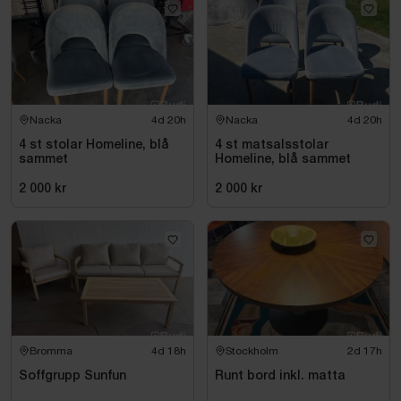
Nacka
4d 20h
Nacka
4d 20h
4 st stolar Homeline, blå
4 st matsalsstolar
sammet
Homeline, blå sammet
2 000 kr
2 000 kr
Bromma
4d 18h
Stockholm
2d 17h
Soffgrupp Sunfun
Runt bord inkl. matta