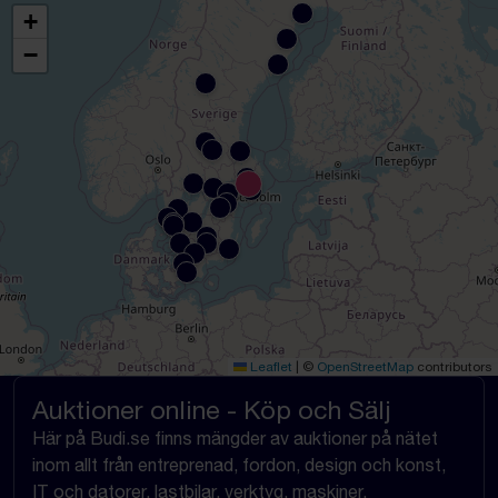
+
−
Leaflet
|
©
OpenStreetMap
contributors
Auktioner online - Köp och Sälj
Här på Budi.se finns mängder av auktioner på nätet
inom allt från entreprenad, fordon, design och konst,
IT och datorer, lastbilar, verktyg, maskiner,