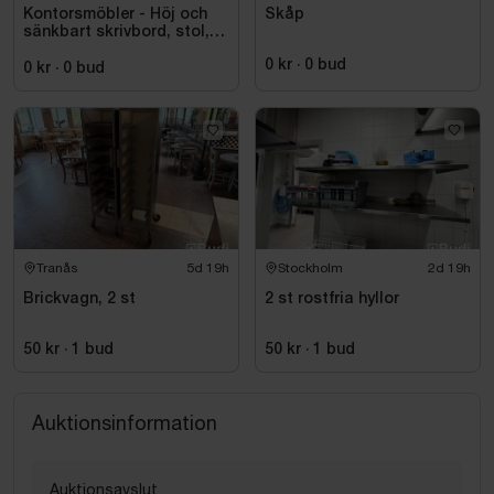
Kontorsmöbler - Höj och
Skåp
sänkbart skrivbord, stol,
skrivare, hyllor m.m.
0 kr
·
0
bud
0 kr
·
0
bud
Tranås
5d 19h
Stockholm
2d 19h
Brickvagn, 2 st
2 st rostfria hyllor
50 kr
·
1
bud
50 kr
·
1
bud
Auktionsinformation
Auktionsavslut