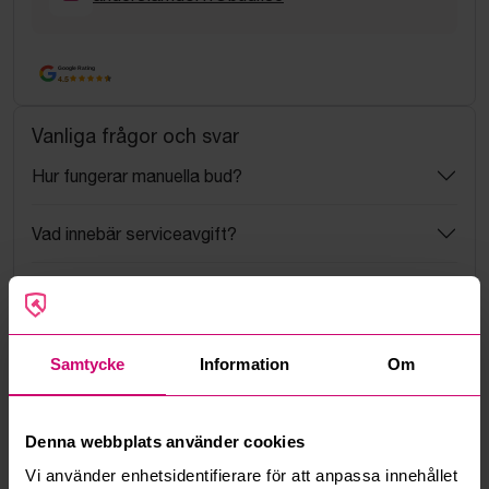
Google Rating
4.5
Vanliga frågor och svar
Hur fungerar manuella bud?
Vad innebär serviceavgift?
Vad är ett reservationspris?
Hur fungerar maxbud?
Samtycke
Information
Om
Hur fungerar budmotorn?
Denna webbplats använder cookies
Kan jag ångra ett bud?
Vi använder enhetsidentifierare för att anpassa innehållet