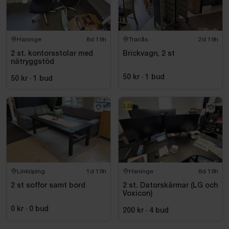
Haninge
8d 19h
Tranås
2d 19h
2 st. kontorsstolar med
Brickvagn, 2 st
nätryggstöd
50 kr
·
1
bud
50 kr
·
1
bud
LG
Linköping
1d 19h
Haninge
8d 19h
2 st soffor samt bord
2 st. Datorskärmar (LG och
Voxicon)
0 kr
·
0
bud
200 kr
·
4
bud