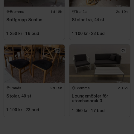
Bromma
1d 18h
Tranås
2d 19h
Soffgrupp Sunfun
Stolar trä, 44 st
1 250 kr
·
16
bud
1 100 kr
·
23
bud
Tranås
2d 19h
Bromma
1d 18h
Stolar, 40 st
Loungemöbler för
utomhusbruk 3.
1 100 kr
·
23
bud
1 050 kr
·
17
bud