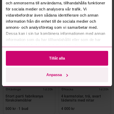
och annonserna till användarna, tillhandahålla funktioner
Kan ni frakta mina vunna objekt?
för sociala medier och analysera vår trafik. Vi
vidarebefordrar även sådana identifierare och annan
Läs fler frågor och svar
information från din enhet till de sociala medier och
annons- och analysföretag som vi samarbetar med.
Dessa kan i sin tur kombinera informationen med annan
information som du har tillhandahållit eller som de har
Mer från samma kategori
samlat in när du har använt deras tjänster.
Tillåt alla
Anpassa
Kävlinge
1d 20h
Nacka
1d 20h
Stort parti fabriksnya
4 karmstolar, trä, svart
förskolemöbler
lädersits med nitar
500 kr
·
1
bud
4 000 kr