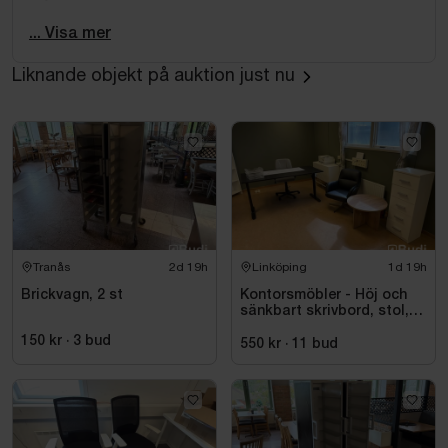
Antal
... Visa mer
2 st skåp
Liknande objekt på auktion just nu
Mått
Bredd: ca 120 cm
Djup: ca 40 cm
Höjd: ca 90 cm
Utförande
Fabrikat: Kinnarps
Skjutdörrar
Låsbara
Tranås
2d 19h
Linköping
1d 19h
Träfinish i ek-/bokutförande
Brickvagn, 2 st
Kontorsmöbler - Höj och
Normalt bruksslitage förekommer såsom mindre
sänkbart skrivbord, stol,
skrivare, hyllor m.m.
märken, repor och användningsspår.
150 kr
·
3
bud
550 kr
·
11
bud