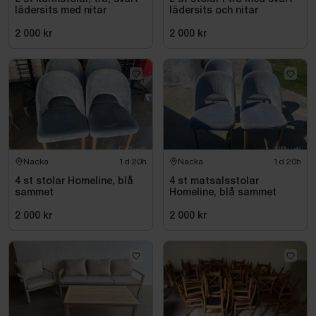
lädersits med nitar
lädersits och nitar
2 000 kr
2 000 kr
Nacka
1d 20h
Nacka
1d 20h
4 st stolar Homeline, blå
4 st matsalsstolar
sammet
Homeline, blå sammet
2 000 kr
2 000 kr