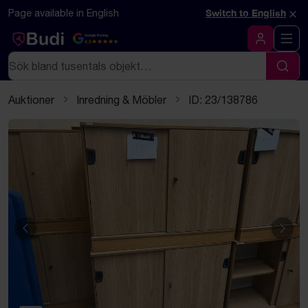
Hoppa till innehåll
Textbaserad (markdown) version av denna sida
×
Page available in English
Switch to English
Google Rating
4.5
Logga in
Sök
Sök
Auktioner
Inredning & Möbler
ID: 23/138786
Föregående
Näst