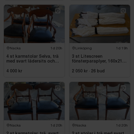
Nacka
1d 20h
Linköping
1d 19h
4 st karmstolar Selva, trä
3 st Litescreen
med svart lädersits och
fönsterparaplyer, 160x210
nitar
cm
4 000 kr
2 050 kr
·
26
bud
Nacka
1d 20h
Nacka
1d 20h
2 st karmstolar, trä, svart
2 st stolar i trä med svart