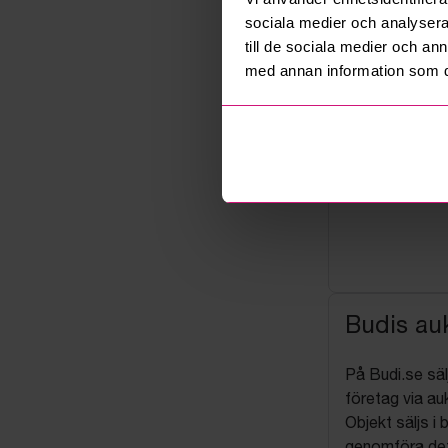
sociala medier och analysera 
till de sociala medier och a
med annan information som du 
Budis auk
På Budi.se säl
företag via auk
Objekt säljs i 
genomföra det