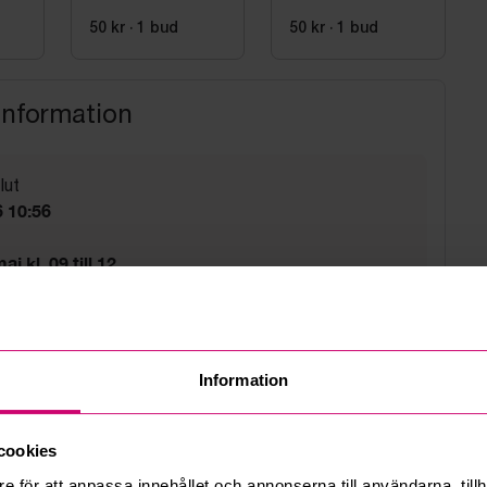
50 kr
·
1
bud
50 kr
·
1
bud
information
lut
 10:56
j kl. 09 till 12
g
d
Information
cookies
e för att anpassa innehållet och annonserna till användarna, tillh