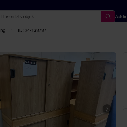
Aukti
Sök
ing
ID: 24/138787
Nästa