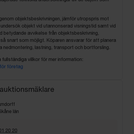
 igenom objektsbeskrivningen, jämför utropspris mot
, undersök objekt vid utannonserad visningstid samt vid
d betydande avvikelse från objektsbeskrivning,
så snart som möjligt. Köparen ansvarar för att planera
nedmontering, lastning, transport och bortforsling.
fullständiga villkor för mer information:
 för företag
 auktionsmäklare
rndorff
kåne län
01 20 20