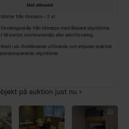
Not allowed
dörrar från Kinnarps – 2 st
 förvaringsskåp från Kinnarps med låsbara skjutdörrar.
till kontor, konferensmiljö eller arkivförvaring.
finish i ek-/bokliknande utförande och erbjuder praktisk
platsbesparande skjutdörrar.
0 cm
bjekt på auktion just nu
m
m
arps