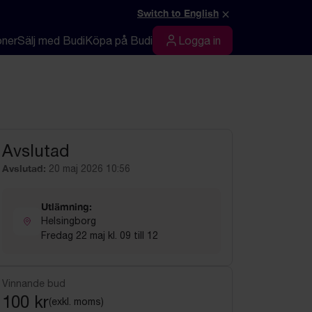
×
Switch to English
oner
Sälj med Budi
Köpa på Budi
Logga in
Logga in
Avslutad
Avslutad:
20 maj 2026 10:56
Utlämning:
Helsingborg
Fredag 22 maj kl. 09 till 12
Vinnande bud
100 kr
(exkl. moms)