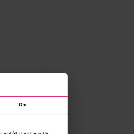
Om
andahålla funktioner för