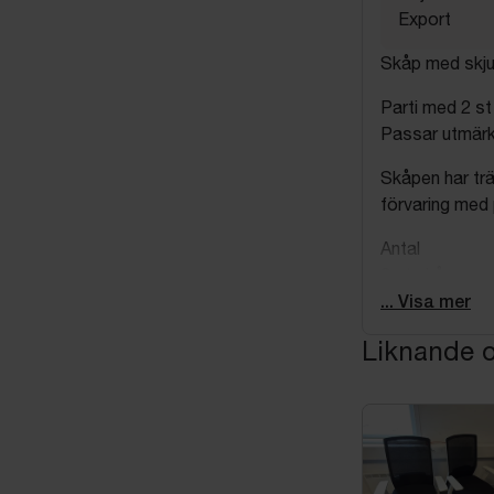
Export
Skåp med skjut
Parti med 2 st
Passar utmärkt 
Skåpen har trä
förvaring med 
Antal
2 st skåp
Mått
... Visa mer
Bredd: ca 12
Liknande o
Djup: ca 40 c
Höjd: ca 90 c
Utförande
Fabrikat: Kinn
Skjutdörrar
Låsbara