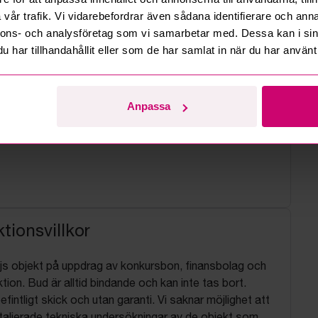
vår trafik. Vi vidarebefordrar även sådana identifierare och anna
nnons- och analysföretag som vi samarbetar med. Dessa kan i sin
har tillhandahållit eller som de har samlat in när du har använt 
Anpassa
tionsvillkor
js objekt på uppdrag av konkursbon, finansbolag och
tion. Bud är alltid bindande och kan inte tas bort.
befintligt skick och utan garanti. Vi saknar möjlighet att
aljerade tekniska undersökningar av de objekt som