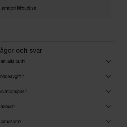
.arndorff@budi.se
rågor och svar
manuella bud?
rviceavgift?
ervationspris?
maxbud?
budmotorn?