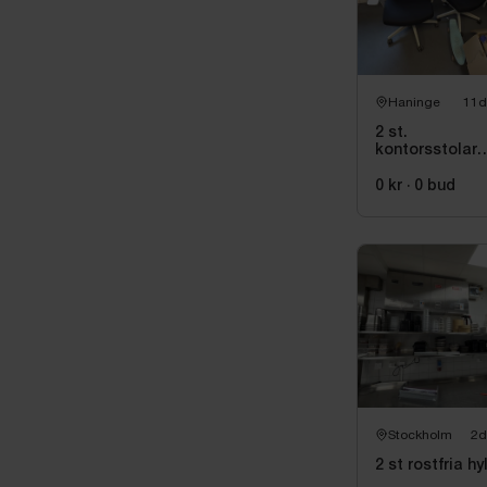
Träfinish i ek
Normalt bruks
användningssp
Haninge
11d
2 st.
kontorsstolar
med nätryggst
0 kr
·
0
bud
Stockholm
2d
2 st rostfria hy