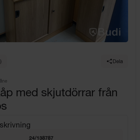
)
Dela
kåne
kåp med skjutdörrar från
ps
skrivning
24/138787