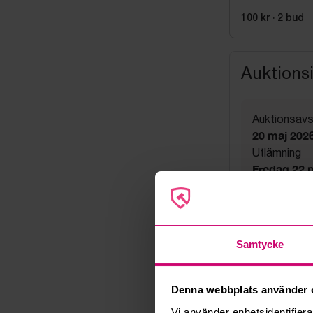
100 kr
·
2
bud
Auktions
Auktionsavs
20 maj 2026
Utlämning
Fredag 22 ma
Adress
Helsingbor
Export
Not allowe
Samtycke
Säljare
Företag
Denna webbplats använder 
Vi använder enhetsidentifierar