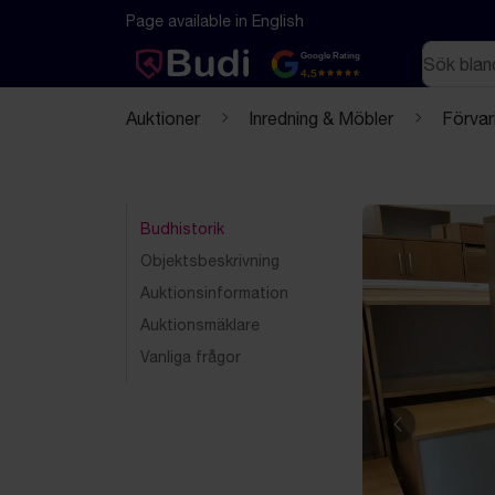
Hoppa till innehåll
Textbaserad (markdown) version av denna sida
Page available in English
Sök
Google Rating
4.5
Auktioner
Inredning & Möbler
Förvar
Budhistorik
Objektsbeskrivning
Auktionsinformation
Auktionsmäklare
Vanliga frågor
Föregående