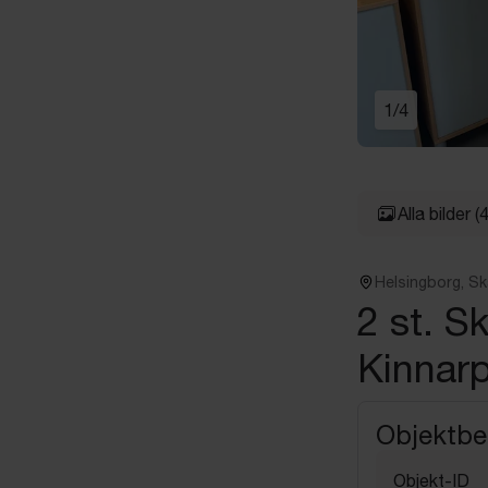
1
/
4
Alla bilder
(4
Helsingborg, S
2 st. S
Kinnar
Objektbe
Objekt-ID