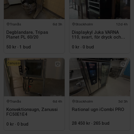
Tranås
6d 3h
Stockholm
12d 4h
Degblandare, Tripas
Displaykyl Juka VARNA
Planet PL 60/20
110, svart, för dryck och
takeaway
50 kr
·
1
bud
0 kr
·
0
bud
Zanussi
Tranås
6d 4h
Stockholm
3d 3h
Konvektionsugn, Zanussi
Rational ugn iCombi PRO
FC50E1E4
28 450 kr
·
265
bud
0 kr
·
0
bud