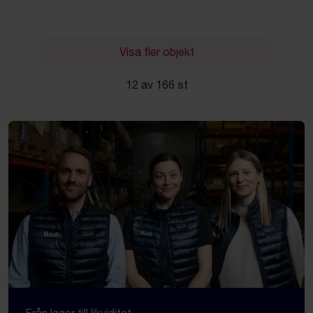
Visa fler objekt
12 av 166 st
Från lager till likviditet