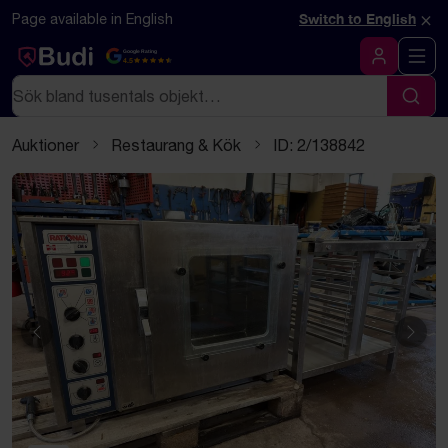
Hoppa till innehåll
Textbaserad (markdown) version av denna sida
×
Page available in English
Switch to English
Google Rating
4.5
Logga in
Sök
Sök
Auktioner
Restaurang & Kök
ID: 2/138842
Föregående
Näst