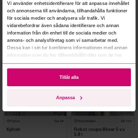
Vi använder enhetsidentifierare för att anpassa innehållet
Kan jag ångra ett bud?
och annonserna till användarna, tillhandahålla funktioner
för sociala medier och analysera vår trafik. Vi
Kan ni frakta mina vunna objekt?
vidarebefordrar även sådana identifierare och annan
information från din enhet till de sociala medier och
Läs fler frågor och svar
annons- och analysföretag som vi samarbetar med.
Dessa kan i sin tur kombinera informationen med annan
information som du har tillhandahållit eller som de har
Mer från samma kategori
samlat in när du har använt deras tjänster.
Tillåt alla
Anpassa
Falun
5d 4h
Stockholm
4h 1m
Kylrum
Robot coupe Blixer 5 v.v
5.9 l