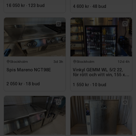
16 050 kr
·
123
bud
4 600 kr
·
48
bud
Stockholm
3d 3h
Stockholm
12d 4h
Spis Mareno NCT98E
Vinkyl GEMM WL 5/2 22,
för rött och vitt vin, 155 x
220 cm
2 050 kr
·
18
bud
1 550 kr
·
10
bud