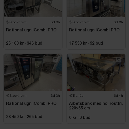
Normalt slitage förekommer
Se bilder för mer information
Stockholm
3d 3h
Stockholm
3d 3h
Rational ugn iCombi PRO
Rational ugn iCombi PRO
25 100 kr
·
346
bud
17 550 kr
·
92
bud
Stockholm
3d 3h
Tranås
6d 4h
Rational ugn iCombi PRO
Arbetsbänk med ho, rostfri,
220×65 cm
28 450 kr
·
265
bud
0 kr
·
0
bud