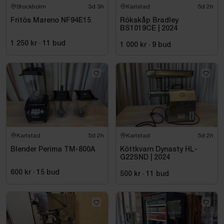
Stockholm
3d 3h
Karlstad
5d 2h
Fritös Mareno NF94E15
Rökskåp Bradley
BS1019CE | 2024
1 250 kr
·
11
bud
1 000 kr
·
9
bud
Karlstad
5d 2h
Karlstad
5d 2h
Blender Perima TM-800A
Köttkvarn Dynasty HL-
G22SND | 2024
600 kr
·
15
bud
500 kr
·
11
bud