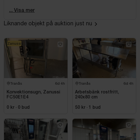
Höjd: 68 cm
... Visa mer
Mått ställning
Liknande objekt på auktion just nu
Höjd: 78 cm
Data
Zanussi
380 V
3 NAC
50/60 Hz
Effekt: 9,4 kW
Vattentryck: 150-600 kPa
Tranås
6d 4h
Tranås
6d 4h
Konvektionsugn, Zanussi
Arbetsbänk rostfritt,
Övrigt
FC50E1E4
240x80 cm
Tillverkare: Rational
0 kr
·
0
bud
50 kr
·
1
bud
Modell: CM 6
Rostfritt utförande
Startar vid enklare test
Bruksskick