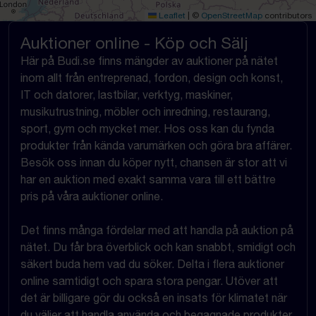
Leaflet
|
©
OpenStreetMap
contributors
Auktioner online - Köp och Sälj
Här på Budi.se finns mängder av auktioner på nätet
inom allt från entreprenad, fordon, design och konst,
IT och datorer, lastbilar, verktyg, maskiner,
musikutrustning, möbler och inredning, restaurang,
sport, gym och mycket mer. Hos oss kan du fynda
produkter från kända varumärken och göra bra affärer.
Besök oss innan du köper nytt, chansen är stor att vi
har en auktion med exakt samma vara till ett bättre
pris på våra auktioner online.
Det finns många fördelar med att handla på auktion på
nätet. Du får bra överblick och kan snabbt, smidigt och
säkert buda hem vad du söker. Delta i flera auktioner
online samtidigt och spara stora pengar. Utöver att
det är billigare gör du också en insats för klimatet när
du väljer att handla använda och begagnade produkter.