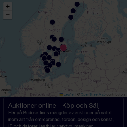
+
−
Leaflet
|
©
OpenStreetMap
contributors
Auktioner online - Köp och Sälj
Här på Budi.se finns mängder av auktioner på nätet
inom allt från entreprenad, fordon, design och konst,
IT och datorer, lastbilar, verktyg, maskiner,