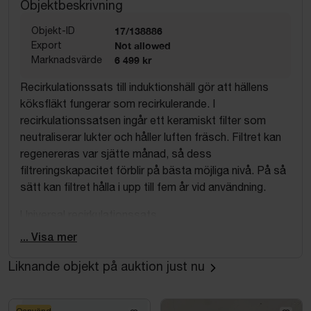
Objektbeskrivning
Objekt-ID
17/138886
Export
Not allowed
Marknadsvärde
6 499 kr
Recirkulationssats till induktionshäll gör att hällens
köksfläkt fungerar som recirkulerande. I
recirkulationssatsen ingår ett keramiskt filter som
neutraliserar lukter och håller luften fräsch. Filtret kan
regenereras var sjätte månad, så dess
filtreringskapacitet förblir på bästa möjliga nivå. På så
sätt kan filtret hålla i upp till fem år vid användning.
Universal recirkulationssats.
Möjliggör återcirkulation.
... Visa mer
Keramiskt filter som håller i 5 år.
Filtret kan regenereras var sjätte månad.
Liknande objekt på auktion just nu
Skadat emballage. Se bild 2 för detaljer.
Oanvänd