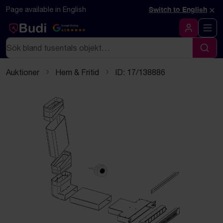
Hoppa till innehåll
Textbaserad (markdown) version av denna sida
×
Page available in English
Switch to English
Google Rating
4.5
Logga in
Sök
Sök
Auktioner
Hem & Fritid
ID: 17/138886