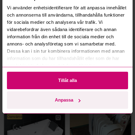
Vi använder enhetsidentifierare för att anpassa innehållet
och annonserna till användarna, tillhandahålla funktioner
Mer från samma kategori
för sociala medier och analysera vår trafik. Vi
vidarebefordrar även sådana identifierare och annan
information från din enhet till de sociala medier och
annons- och analysföretag som vi samarbetar med.
Dessa kan i sin tur kombinera informationen med annan
information som du har tillhandahållit eller som de har
samlat in när du har använt deras tjänster.
Stockholm
3d 9h
Bromma
5d 10h
Tillåt alla
Infraröd bastu Tylö
((NY) Soluppvärmd
utedusch Demerx, Sunny
40-1
Anpassa
14 050 kr
·
82
bud
1 150 kr
·
23
bud
Oanvänd