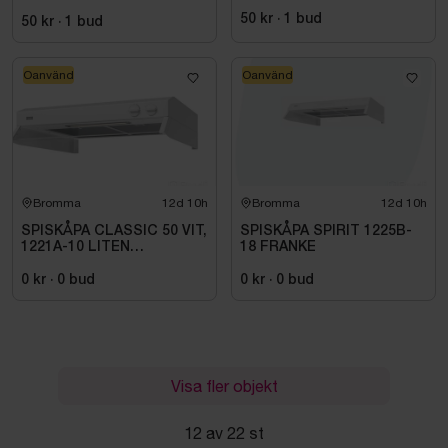
14M3 HSP904MXV HARVIA
50 kr
·
1
bud
INKL. XENIO WIFI
50 kr
·
1
bud
Oanvänd
Oanvänd
Bromma
12d 10h
Bromma
12d 10h
SPISKÅPA CLASSIC 50 VIT,
SPISKÅPA SPIRIT 1225B-
1221A-10 LITEN
18 FRANKE
VOLYMDEL
0 kr
·
0
bud
0 kr
·
0
bud
Visa fler objekt
12 av 22 st