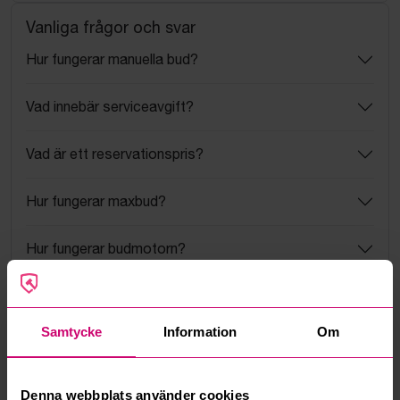
Vanliga frågor och svar
Hur fungerar manuella bud?
Vad innebär serviceavgift?
Vad är ett reservationspris?
Hur fungerar maxbud?
Hur fungerar budmotorn?
Kan jag ångra ett bud?
Samtycke
Information
Om
Kan ni frakta mina vunna objekt?
Läs fler frågor och svar
Denna webbplats använder cookies