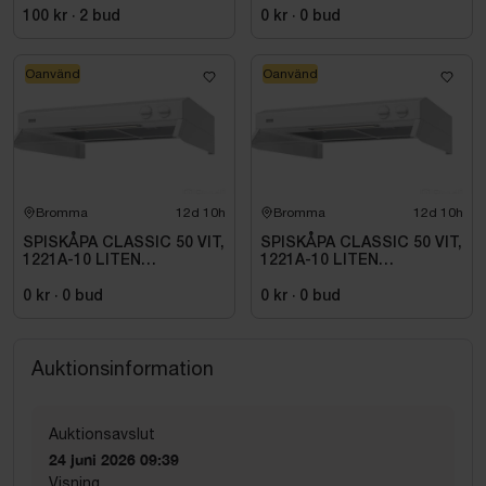
BORSTAD MÄSSING PVD
100 kr
·
2
bud
0 kr
·
0
bud
Oanvänd
Oanvänd
Bromma
12d 10h
Bromma
12d 10h
SPISKÅPA CLASSIC 50 VIT,
SPISKÅPA CLASSIC 50 VIT,
1221A-10 LITEN
1221A-10 LITEN
VOLYMDEL
VOLYMDEL
0 kr
·
0
bud
0 kr
·
0
bud
Auktionsinformation
Auktionsavslut
24 juni 2026 09:39
Visning