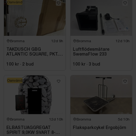
Oanvänd
Bromma
12d 9h
Bromma
12d 10h
TAKDUSCH GBG
Luftflödesmätare
ATLANTIC SQUARE, PKT.
SwemaFlow 233
M.TERM BL 160C\/C,
KROM
100 kr
·
2
bud
100 kr
·
3
bud
Oanvänd
Bromma
12d 10h
Bromma
5d 10h
ELBASTUAGGREGAT
Flaksparkcykel Ergobjörn
SPIRIT 9,0KW SVART 8-