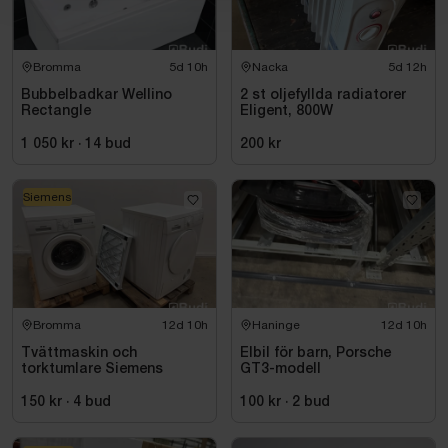
Bromma
5d 10h
Nacka
5d 12h
Bubbelbadkar Wellino
2 st oljefyllda radiatorer
Rectangle
Eligent, 800W
1 050 kr
·
14
bud
200 kr
Siemens
Bromma
12d 10h
Haninge
12d 10h
Tvättmaskin och
Elbil för barn, Porsche
torktumlare Siemens
GT3-modell
150 kr
·
4
bud
100 kr
·
2
bud