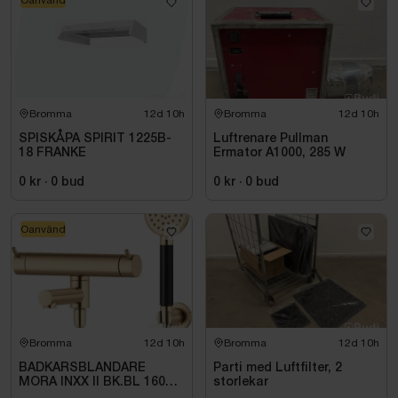
Bromma
12d 10h
Bromma
12d 10h
SPISKÅPA SPIRIT 1225B-
Luftrenare Pullman
18 FRANKE
Ermator A1000, 285 W
0 kr
·
0
bud
0 kr
·
0
bud
Oanvänd
Bromma
12d 10h
Bromma
12d 10h
BADKARSBLANDARE
Parti med Luftfilter, 2
MORA INXX II BK.BL 160
storlekar
C\/C BB, M.VRIDPIP.