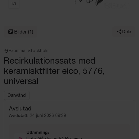
1
/
1
Bilder
(1)
Dela
Bromma, Stockholm
Recirkulationssats med
keramisktfilter eico, 5776,
universal
Oanvänd
Avslutad
Avslutad:
24 juni 2026 09:39
Utlämning:
Linta Gårdsväg 5A Bromma