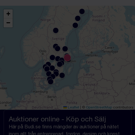
+
−
Leaflet
|
©
OpenStreetMap
contributors
Auktioner online - Köp och Sälj
Här på Budi.se finns mängder av auktioner på nätet
inom allt från entreprenad, fordon, design och konst,