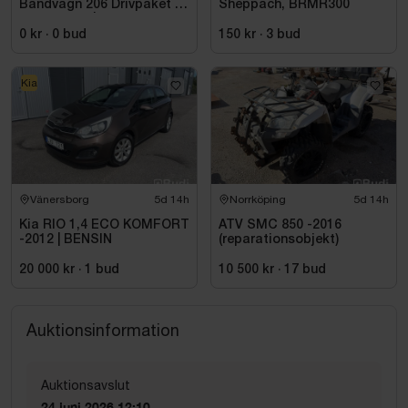
Bandvagn 206 Drivpaket |
Sheppach, BRMR300
Ford 2.8 V6 | Mercedes
Automat | 259,9 mil
0 kr
·
0
bud
150 kr
·
3
bud
Kia
Vänersborg
5d 14h
Norrköping
5d 14h
Kia RIO 1,4 ECO KOMFORT
ATV SMC 850 -2016
-2012 | BENSIN
(reparationsobjekt)
20 000 kr
·
1
bud
10 500 kr
·
17
bud
Auktionsinformation
Auktionsavslut
24 juni 2026 12:10