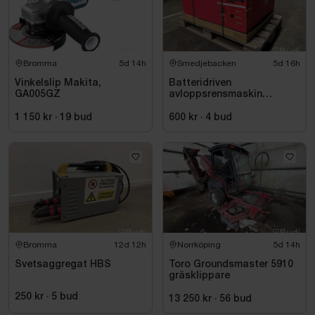
Bromma
5d 14h
Smedjebacken
5d 16h
Vinkelslip Makita,
Batteridriven
GA005GZ
avloppsrensmaskin
Milwaukee M18 FUEL M18
FSSM-121 | Oanvänd
1 150 kr
·
19
bud
600 kr
·
4
bud
Bromma
12d 12h
Norrköping
5d 14h
Svetsaggregat HBS
Toro Groundsmaster 5910
gräsklippare
250 kr
·
5
bud
13 250 kr
·
56
bud