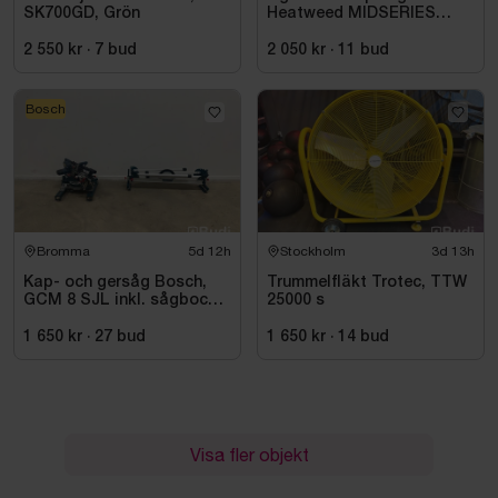
SK700GD, Grön
Heatweed MIDSERIES
22/8, -2015
2 550 kr
·
7
bud
2 050 kr
·
11
bud
Bosch
Bromma
5d 12h
Stockholm
3d 13h
Kap- och gersåg Bosch,
Trummelfläkt Trotec, TTW
GCM 8 SJL inkl. sågbock
25000 s
Bosch, GTA 2500
1 650 kr
·
27
bud
1 650 kr
·
14
bud
Visa fler objekt