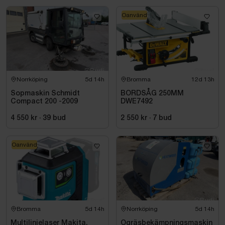
Oanvänd
Norrköping
5d 14h
Bromma
12d 13h
Sopmaskin Schmidt
BORDSÅG 250MM
Compact 200 -2009
DWE7492
4 550 kr
·
39
bud
2 550 kr
·
7
bud
Oanvänd
Bromma
5d 14h
Norrköping
5d 14h
Multilinjelaser Makita,
Ogräsbekämpningsmaskin