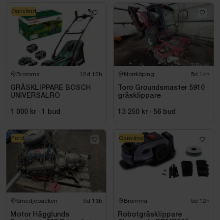
Oanvänd
Bromma
12d 12h
Norrköping
5d 14h
GRÄSKLIPPARE BOSCH
Toro Groundsmaster 5910
UNIVERSALRO
gräsklippare
1 000 kr
·
1
bud
13 250 kr
·
56
bud
Ford
Oanvänd
Smedjebacken
5d 16h
Bromma
5d 12h
Motor Hägglunds
Robotgräsklippare