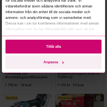
för sociala medier och analysera vår trafik. Vi
Läs fler frågor och svar
vidarebefordrar även sådana identifierare och annan
information från din enhet till de sociala medier och
annons- och analysföretag som vi samarbetar med.
Mer från samma kategori
Dessa kan i sin tur kombinera informationen med annan
information som du har tillhandahållit eller som de har
samlat in när du har använt deras tjänster.
Milwaukee
Oanvänd
Tillåt alla
Anpassa
Bromma
12d 12h
Bromma
5d 14h
Cirkelsåg och
Slagskruvdragare Makita,
Mutterdragare Milwaukee
TD001GZ
1 700 kr
·
18
bud
1 150 kr
·
10
bud
Oanvänd
Milwaukee