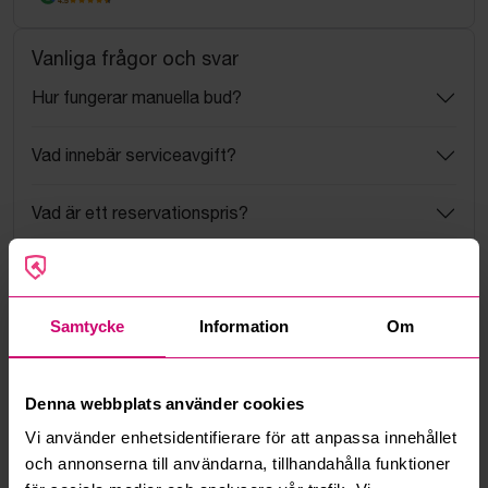
4.5
Vanliga frågor och svar
Hur fungerar manuella bud?
Vad innebär serviceavgift?
Vad är ett reservationspris?
Hur fungerar maxbud?
Samtycke
Information
Om
Hur fungerar budmotorn?
Kan jag ångra ett bud?
Denna webbplats använder cookies
Vi använder enhetsidentifierare för att anpassa innehållet
Kan ni frakta mina vunna objekt?
och annonserna till användarna, tillhandahålla funktioner