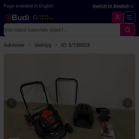
Hoppa till innehåll
Textbaserad (markdown) version av denna sida
×
Page available in English
Switch to English
Google Rating
4.5
Logga in
Sök
Sök
Auktioner
Verktyg
ID: 5/138903
Föregående
Näst