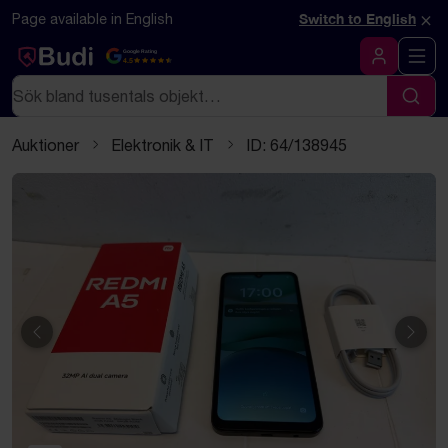
Hoppa till innehåll
Textbaserad (markdown) version av denna sida
×
Page available in English
Switch to English
Google Rating
4.5
Logga in
Sök
Sök
Auktioner
Elektronik & IT
ID: 64/138945
Föregående
Näst