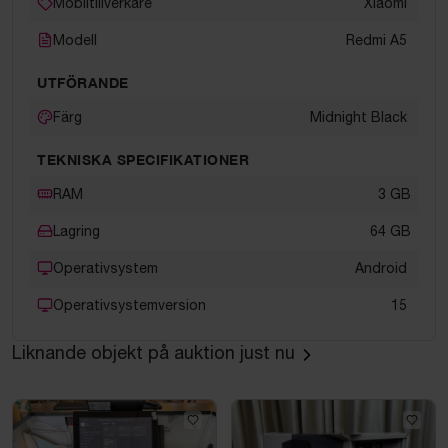
Mobiltillverkare
Xiaomi
Modell
Redmi A5
UTFÖRANDE
Färg
Midnight Black
TEKNISKA SPECIFIKATIONER
RAM
3
GB
Lagring
64
GB
Operativsystem
Android
Operativsystemversion
15
Liknande objekt på auktion just nu