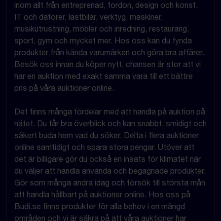
inom allt från entreprenad, fordon, design och konst,
IT och datorer, lastbilar, verktyg, maskiner,
musikutrustning, möbler och inredning, restaurang,
sport, gym och mycket mer. Hos oss kan du fynda
produkter från kända varumärken och göra bra affärer.
Besök oss innan du köper nytt, chansen är stor att vi
har en auktion med exakt samma vara till ett bättre
pris på våra auktioner online.
Det finns många fördelar med att handla på auktion på
nätet. Du får bra överblick och kan snabbt, smidigt och
säkert buda hem vad du söker. Delta i flera auktioner
online samtidigt och spara stora pengar. Utöver att
det är billigare gör du också en insats för klimatet när
du väljer att handla använda och begagnade produkter.
Gör som många andra idag och försök till största mån
att handla hållbart på auktioner online. Hos oss på
Budi.se finns produkter för alla behov i en mängd
områden och vi är säkra på att våra auktioner har