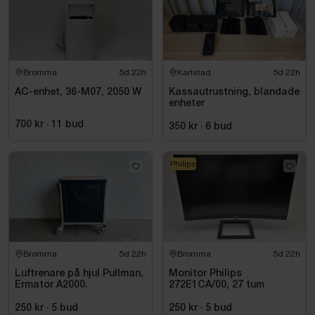
Bromma
5d 22h
Karlstad
5d 22h
AC-enhet, 36-M07, 2050 W
Kassautrustning, blandade
enheter
700 kr
·
11
bud
350 kr
·
6
bud
Philips
Bromma
5d 22h
Bromma
5d 22h
Luftrenare på hjul Pullman,
Monitor Philips
Ermator A2000.
272E1CA/00, 27 tum
250 kr
·
5
bud
250 kr
·
5
bud