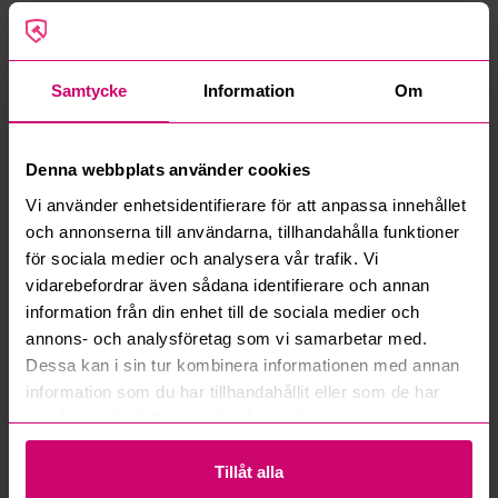
Google Rating
4.5
Vanliga frågor och svar
Samtycke
Information
Om
Hur fungerar manuella bud?
Denna webbplats använder cookies
Vad innebär serviceavgift?
Vi använder enhetsidentifierare för att anpassa innehållet
och annonserna till användarna, tillhandahålla funktioner
Vad är ett reservationspris?
för sociala medier och analysera vår trafik. Vi
vidarebefordrar även sådana identifierare och annan
Hur fungerar maxbud?
information från din enhet till de sociala medier och
annons- och analysföretag som vi samarbetar med.
Hur fungerar budmotorn?
Dessa kan i sin tur kombinera informationen med annan
information som du har tillhandahållit eller som de har
Kan jag ångra ett bud?
samlat in när du har använt deras tjänster.
Kan ni frakta mina vunna objekt?
Tillåt alla