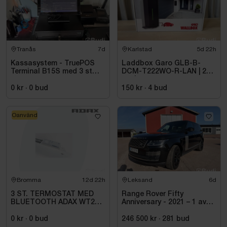
Tranås
7d
Karlstad
5d 22h
Kassasystem - TruePOS
Laddbox Garo GLB-B-
Terminal B15S med 3 st
DCM-T222WO-R-LAN | 22
kortläsare PAX samt
kW | 3-fas
kvittoskrivare
0 kr
·
0
bud
150 kr
·
4
bud
Oanvänd
Bromma
12d 22h
Leksand
6d
3 ST. TERMOSTAT MED
Range Rover Fifty
BLUETOOTH ADAX WT2
Anniversary - 2021 – 1 av
H4060V, 230/400V
1970 – Autobiography –
Diesel – Fullutrustad
0 kr
·
0
bud
246 500 kr
·
281
bud