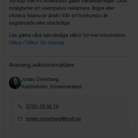
Vid köp från ett konkursbo gäller särskilda regler. Dina
möjligheter att exempelvis reklamera, ångra eller
utkräva felansvar direkt från ett konkursbo är
begränsade eller obefintliga.
Läs gärna våra fullständiga villkor för mer information:
Villkor
/
Villkor för företag
Ansvarig auktionsmäklare
Jonas Österberg
Katrineholm, Södermanland
0705-18 00 16
jonas.osterberg@budi.se