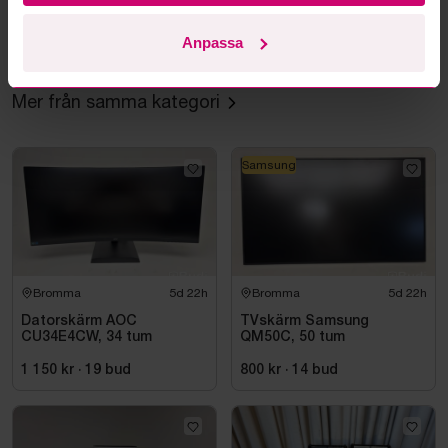
Läs fler frågor och svar
Anpassa
Mer från samma kategori
Samsung
Bromma
5d 22h
Bromma
5d 22h
Datorskärm AOC
TVskärm Samsung
CU34E4CW, 34 tum
QM50C, 50 tum
1 150 kr
·
19
bud
800 kr
·
14
bud