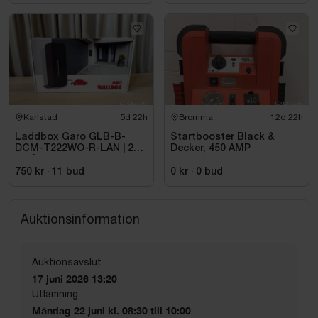
Karlstad
5d 22h
Bromma
12d 22h
Laddbox Garo GLB-B-
Startbooster Black &
DCM-T222WO-R-LAN | 22
Decker, 450 AMP
kW | 3-fas
750 kr
·
11
bud
0 kr
·
0
bud
Auktionsinformation
Auktionsavslut
17 juni 2026 13:20
Utlämning
Måndag 22 juni kl. 08:30 till 10:00