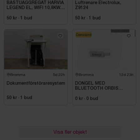
BASTUAGGREGAT HARVIA
Luftrenare Electrolux,
LEGEND EL, WIFI 10,8KW
Z9124
SVART 9-18M3
50 kr
·
1
bud
50 kr
·
1
bud
Oanvänd
Bromma
5d 22h
Bromma
12d 23h
Dokumentförstöraresystem
DONGEL MED
BLUETOOTH ORBIS
709971
50 kr
·
1
bud
0 kr
·
0
bud
Visa fler objekt