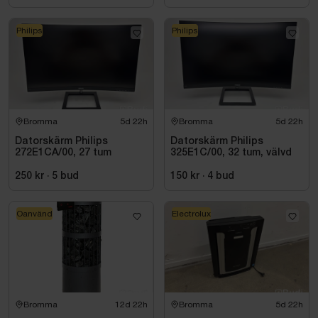
Philips
Philips
Bromma
5d 22h
Bromma
5d 22h
Datorskärm Philips
Datorskärm Philips
272E1CA/00, 27 tum
325E1C/00, 32 tum, välvd
250 kr
·
5
bud
150 kr
·
4
bud
Oanvänd
Electrolux
Bromma
12d 22h
Bromma
5d 22h