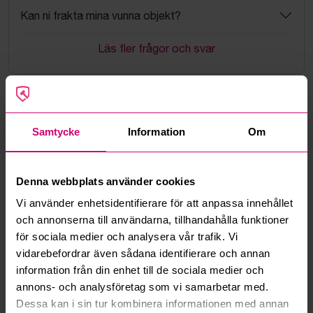
Kan ni frakta mina vunna objekt?
Läs fler frågor och svar
Mer från samma kategori
Samtycke
Information
Om
Denna webbplats använder cookies
Vi använder enhetsidentifierare för att anpassa innehållet
och annonserna till användarna, tillhandahålla funktioner
för sociala medier och analysera vår trafik. Vi
Kävlinge
4d 10h
Nacka
4d 10h
vidarebefordrar även sådana identifierare och annan
Stort parti fabriksnya
4 karmstolar, trä, svart
information från din enhet till de sociala medier och
förskolemöbler
lädersits med nitar
annons- och analysföretag som vi samarbetar med.
500 kr
·
1
bud
4 000 kr
Dessa kan i sin tur kombinera informationen med annan