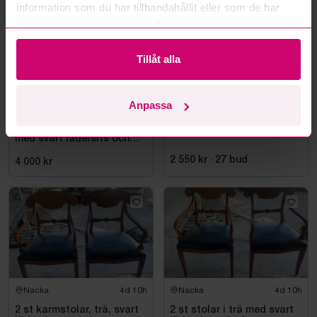
information som du har tillhandahållit eller som de har
samlat in när du har använt deras tjänster.
Tillåt alla
Anpassa
Nacka
4d 10h
Stockholm
2d 7h
4 st karmstolar Selva, trä
Hyllsystem inkl. innehåll
med svart lädersits och
nitar
2 550 kr
·
27
bud
4 000 kr
Nacka
4d 10h
Nacka
4d 10h
2 st karmstolar, trä, svart
2 st stolar i trä med svart