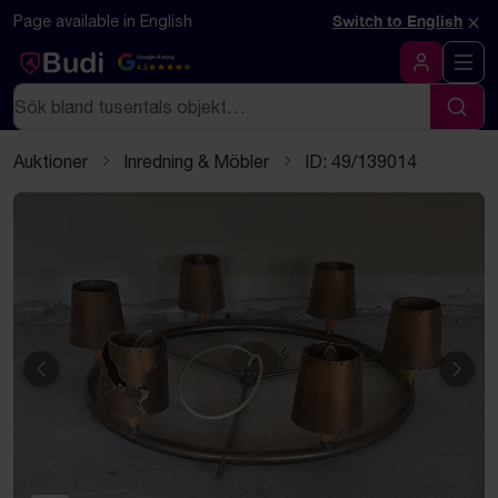
Hoppa till innehåll
Textbaserad (markdown) version av denna sida
×
Page available in English
Switch to English
Google Rating
4.5
Logga in
Sök
Sök
Auktioner
Inredning & Möbler
ID: 49/139014
Föregående
Näst