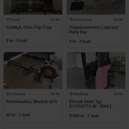
Tranås
5d 8h
Vänersborg
5d 8h
Cafékyl, Ohio Flip-Flop
Videokonferens Logitech
Rally Bar
0 kr
·
0
bud
0 kr
·
0
bud
Linköping
4d 8h
Göteborg
5d 8h
Roddmaskin, Merach Q1S
Eltruck Atlet Typ
X/125SDTVJN -2004 |
Sittstaplare
50 kr
·
1
bud
8 000 kr
·
1
bud