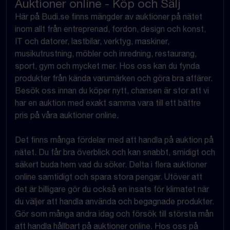
Auktioner online - Köp och Sälj
Här på Budi.se finns mängder av auktioner på nätet
inom allt från entreprenad, fordon, design och konst,
IT och datorer, lastbilar, verktyg, maskiner,
musikutrustning, möbler och inredning, restaurang,
sport, gym och mycket mer. Hos oss kan du fynda
produkter från kända varumärken och göra bra affärer.
Besök oss innan du köper nytt, chansen är stor att vi
har en auktion med exakt samma vara till ett bättre
pris på våra auktioner online.
Det finns många fördelar med att handla på auktion på
nätet. Du får bra överblick och kan snabbt, smidigt och
säkert buda hem vad du söker. Delta i flera auktioner
online samtidigt och spara stora pengar. Utöver att
det är billigare gör du också en insats för klimatet när
du väljer att handla använda och begagnade produkter.
Gör som många andra idag och försök till största mån
att handla hållbart på auktioner online. Hos oss på