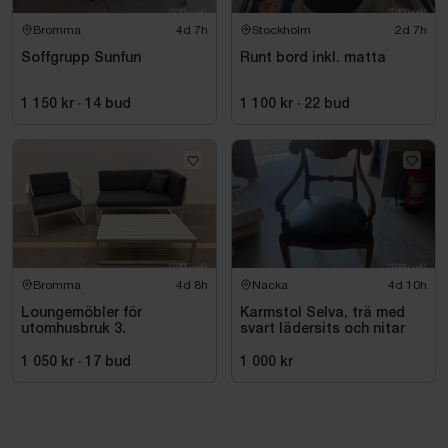
Bromma
4d 7h
Stockholm
2d 7h
Soffgrupp Sunfun
Runt bord inkl. matta
1 150 kr
·
14
bud
1 100 kr
·
22
bud
Bromma
4d 8h
Nacka
4d 10h
Loungemöbler för
Karmstol Selva, trä med
utomhusbruk 3.
svart lädersits och nitar
1 050 kr
·
17
bud
1 000 kr