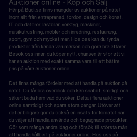
Auktioner online - Köp och Sälj
Här på Budi.se finns mängder av auktioner på nätet
inom allt från entreprenad, fordon, design och konst,
IT och datorer, lastbilar, verktyg, maskiner,
musikutrustning, möbler och inredning, restaurang,
sport, gym och mycket mer. Hos oss kan du fynda
produkter från kända varumärken och göra bra affärer.
Besök oss innan du köper nytt, chansen är stor att vi
har en auktion med exakt samma vara till ett bättre
pris på våra auktioner online.
Det finns många fördelar med att handla på auktion på
nätet. Du får bra överblick och kan snabbt, smidigt och
säkert buda hem vad du söker. Delta i flera auktioner
online samtidigt och spara stora pengar. Utöver att
det är billigare gör du också en insats för klimatet när
du väljer att handla använda och begagnade produkter.
Gör som många andra idag och försök till största mån
att handla hållbart på auktioner online. Hos oss på