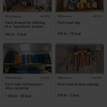
Linköping
4d 22h
Bromma
4d 21h
Parti diverse för målning,
Parti med tejp
bl.a. tapetbord, bockar,
trycksprutor, diverse
450 kr
·
10
bud
redskap
450 kr
·
6
bud
Stockholm
2d 22h
Bromma
11d 22h
Parti med tvättbackar i
Parti med diverse verktyg
olika varianter
100 kr
·
3
bud
1 050 kr
·
20
bud