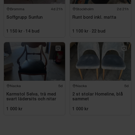
Bromma
4d 21h
Stockholm
2d 21h
Soffgrupp Sunfun
Runt bord inkl. matta
1 150 kr
·
14
bud
1 100 kr
·
22
bud
Nacka
5d
Nacka
5d
Karmstol Selva, trä med
2 st stolar Homeline, blå
svart lädersits och nitar
sammet
1 000 kr
1 000 kr