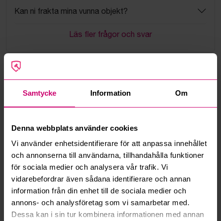
Kan ni frakta mina vunna objekt?
Läs fler frågor och svar
Mer från samma kategori
Samtycke
Information
Om
Denna webbplats använder cookies
Vi använder enhetsidentifierare för att anpassa innehållet
och annonserna till användarna, tillhandahålla funktioner
för sociala medier och analysera vår trafik. Vi
Kävlinge
5d
Nacka
5d
vidarebefordrar även sådana identifierare och annan
Stort parti fabriksnya
4 karmstolar, trä, svart
information från din enhet till de sociala medier och
förskolemöbler
lädersits med nitar
annons- och analysföretag som vi samarbetar med.
500 kr
·
1
bud
4 000 kr
Dessa kan i sin tur kombinera informationen med annan