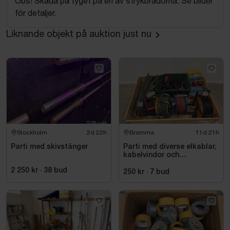
Obs! Skada på tyget på en av strykbrädorna. Se bilder
för detaljer.
Liknande objekt på auktion just nu
Stockholm
2d 22h
Bromma
11d 21h
Parti med skivstänger
Parti med diverse elkablar,
kabelvindor och
fördelningscentraler
2 250 kr
·
38
bud
250 kr
·
7
bud