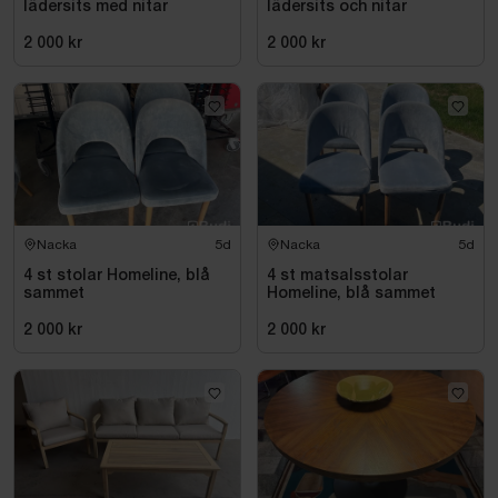
lädersits med nitar
lädersits och nitar
2 000 kr
2 000 kr
Nacka
5d
Nacka
5d
4 st stolar Homeline, blå
4 st matsalsstolar
sammet
Homeline, blå sammet
2 000 kr
2 000 kr